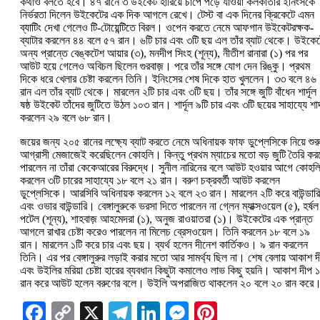
কথাও বলতে হবে। ৪৭ রানে ৩ উইকেট হারিয়ে চাপে পড়ে যাওয়া কলকাতার ইনিংসকে
নির্ভরতা দিলেন উইকেটের এক দিক আগলে রেখে। টেস্ট বা এক দিনের ক্রিকেটে এমন
ব্যাটিং দেখা গেলেও টি-টোয়েন্টিতে বিরল। ওপেন করতে নেমে আফগান উইকেটরক্ষক-
ব্যাটার করলেন ৪৪ বলে ৫৭ রান। ৬টি চার এবং ৩টি ছয় এল তাঁর ব্যাট থেকে। উইকে
অন্য প্রান্তে বেঙ্কটেশ আয়ার (৩), মনদীপ সিংহ (শূন্য), নীতীশ রানারা (১) পর পর
আউট হয়ে গেলেও অবিচল ছিলেন গুরবাজ়। পরে তাঁর সঙ্গে যোগ দেন রিঙ্কু। প্রথম
দিকে ধরে খেলার চেষ্টা করলেন তিনি। ইনিংসের শেষ দিকে হাত খুললেন। ৩৩ বলে ৪৬
রান এল তাঁর ব্যাট থেকে। মারলেন ২টি চার এবং ৩টি ছয়। তাঁর সঙ্গে জুটি বাঁধেন শার্দূ
ষষ্ঠ উইকেট তাঁদের জুটিতে উঠল ১০৩ রান। শার্দূল ৯টি চার এবং ৩টি ছয়ের সাহায্যে শার্
করলেন ২৯ বলে ৬৮ রান।
জয়ের জন্য ২০৫ রানের লক্ষ্যে ব্যাট করতে নেমে অধিনায়ক ফাফ ডুপ্লেসিকে নিয়ে শুরু
আগ্রাসী মেজাজেই করেছিলেন কোহলি। কিন্তু প্রথম ম্যাচের মতো বড় জুটি তৈরি কর
পারলেন না তাঁরা কেকেআরের বিরুদ্ধে। সুনীল নারিনের বলে আউট হওয়ার আগে কোহল
করলেন ৩টি চারের সাহায্যে ১৮ বলে ২১ রান। বরুণ চক্রবর্তী আউট করলেন
ডুপ্লেসিকে। আরসিবি অধিনায়ক করলেন ১২ বলে ২৩ রান। মারলেন ২টি করে বাউন্ডারি
এবং ওভার বাউন্ডারি। বেঙ্গালুরুকে ভরসা দিতে পারলেন না গ্লেন ম্যাক্সওয়েল (৫), হর্ষল
পটেল (শূন্য), শাহবাজ় আহমেদরা (১), অনুজ রাওয়াতরা (১)। উইকেটের এক প্রান্ত
আগলে রাখার চেষ্টা করেও পারলেন না মিলেচ ব্রেসওয়েল। তিনি করলেন ১৮ বলে ১৯
রান। মারলেন ১টি করে চার এবং ছয়। ব্যর্থ হলেন দীনেশ কার্তিকও। ৯ রান করলেন
তিনি। এর পর বেঙ্গালুরুর লড়াই করার মতো আর সামর্থ্য ছিল না। শেষ বেলায় আকাশ দ
এবং উইলির মরিয়া চেষ্টা হারের ব্যবধান কিছুটা কমালেও লাভ কিছু হয়নি। আকাশ দীপ 
রান করে আউট হলেন বরুণের বলে। উইলি অপরাজিত থাকলেন ২০ বলে ২০ রান করে
Facebook
Copy
X
Telegram
LinkedIn
Messenger
Pinterest