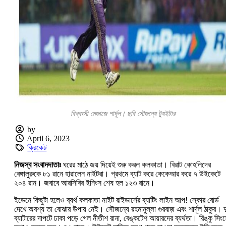
বিধ্বংসী মেজাজে শার্দূল। ছবি সৌজন্যে ট্যুইটার
by
April 6, 2023
ক্রিকেট
নিজস্ব সংবাদদাতাঃ
ঘরের মাঠে জয় দিয়েই শুরু করল কলকাতা। বিরাট কোহলিদের
বেঙ্গালুরুকে ৮১ রানে হারালেন নাইটরা। প্রথমে ব্যাট করে কেকেআর করে ৭ উইকেটে
২০৪ রান। জবাবে আরসিবির ইনিংস শেষ হল ১২৩ রানে।
ইডেনে কিছুটা হলেও ব্যর্থ কলকাতা নাইট রাইডার্সের ব্যাটিং লাইন আপ! স্কোর বোর্ড
দেখে অবশ্য তা বোঝার উপায় নেই। সৌজন্যে রহমানুল্লা গুরবাজ় এবং শার্দূল ঠাকুর। 
ব্যাটারের দাপটে ঢাকা পড়ে গেল নীতীশ রানা, বেঙ্কটেশ আয়ারদের ব্যর্থতা। রিঙ্কু সিং