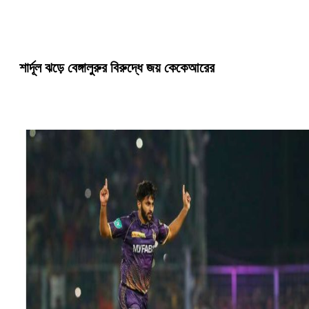
শার্দূল ঝড়ে বেঙ্গালুরুর বিরুদ্ধে জয় কেকেআরের