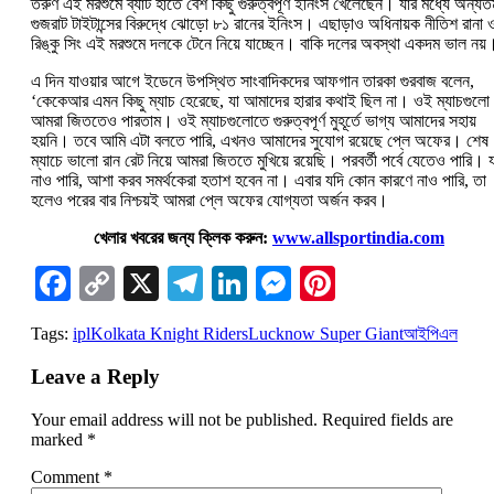
তরুণ এই মরশুমে ব্যাট হাতে বেশ কিছু গুরুত্বপূর্ণ ইনিংস খেলেছেন। যার মধ্যে অন্যত
গুজরাট টাইটান্সের বিরুদ্ধে ঝোড়ো ৮১ রানের ইনিংস। এছাড়াও অধিনায়ক নীতিশ রানা 
রিঙ্কু সিং এই মরশুমে দলকে টেনে নিয়ে যাচ্ছেন। বাকি দলের অবস্থা একদম ভাল নয়
এ দিন যাওয়ার আগে ইডেনে উপস্থিত সাংবাদিকদের আফগান তারকা গুরবাজ বলেন,
‘কেকেআর এমন কিছু ম্যাচ হেরেছে, যা আমাদের হারার কথাই ছিল না। ওই ম্যাচগুলো
আমরা জিততেও পারতাম। ওই ম্যাচগুলোতে গুরুত্বপূর্ণ মুহূর্তে ভাগ্য আমাদের সহায়
হয়নি। তবে আমি এটা বলতে পারি, এখনও আমাদের সুযোগ রয়েছে প্লে অফের। শেষ
ম্যাচে ভালো রান রেট নিয়ে আমরা জিততে মুখিয়ে রয়েছি। পরবর্তী পর্বে যেতেও পারি। 
নাও পারি, আশা করব সমর্থকেরা হতাশ হবেন না। এবার যদি কোন কারণে নাও পারি, তা
হলেও পরের বার নিশ্চয়ই আমরা প্লে অফের যোগ্যতা অর্জন করব।
খেলার খবরের জন্য ক্লিক করুন:
www.allsportindia.com
Facebook
Copy
X
Telegram
LinkedIn
Messenger
Pinterest
Link
Tags:
ipl
Kolkata Knight Riders
Lucknow Super Giant
আইপিএল
Leave a Reply
Your email address will not be published.
Required fields are
marked
*
Comment
*