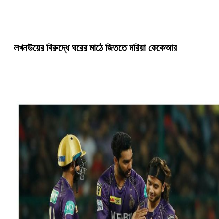
লখনউয়ের বিরুদ্ধে ঘরের মাঠে জিততে মরিয়া কেকেআর