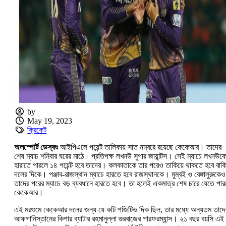
by
May 19, 2023
ক্রিকেট
অলস্পোর্ট ডেস্কঃ
আইপিএলে পয়েন্ট তালিকায় সাত নম্বরে রয়েছে কেকেআর। তাদের
শেষ ম্যাচ শনিবার ঘরের মাঠে। প্রতিপক্ষ লখনউ সুপার জায়ান্টস। সেই ম্যাচে লখনউক
হারাতে পারলে ১৪ পয়েন্ট হবে তাদের। কলকাতাকে তার পরেও তাকিয়ে থাকতে হবে বাক
দলের দিকে। পঞ্জাব-রাজস্থান ম্যাচে হারতে হবে রাজস্থানকে। মুম্বই ও বেঙ্গালুরুকেও
তাদের পরের ম্যাচে বড় ব্যবধানে হারতে হবে। তা হলেই একমাত্র শেষ চারে যেতে পার
কেকেআর।
এই মরশুমে কেকেআর দলের জন্য যে কটি পজিটিভ দিক ছিল, তার মধ্যে অন্যতম তাদে
আফগানিস্তানের কিপার ব্যাটার রহমানুল্লা গুরবাজের পারফরম্যান্স। ২১ বছর বয়সি এই