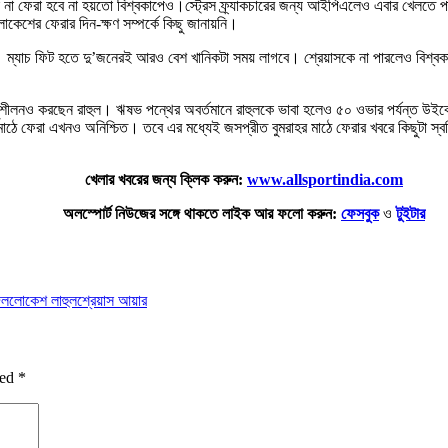
ছেই না ফেরা হবে না হয়তো বিশ্বকাপেও।স্ট্রেস ফ্র্যাকচারের জন্য আইপিএলেও এবার খেলতে প
লোকেশের ফেরার দিন-ক্ষণ সম্পর্কে কিছু জানায়নি।
্যাচ ফিট হতে দু’জনেরই আরও বেশ খানিকটা সময় লাগবে। শ্রেয়াসকে না পারলেও বিশ্বকাপ
শীলনও করছেন রাহুল। ঋষভ পন্থের অবর্তমানে রাহুলকে ভাবা হলেও ৫০ ওভার পর্যন্ত উইকেটের
ঠে ফেরা এখনও অনিশ্চিত। তবে এর মধ্যেই জসপ্রীত বুমরাহর মাঠে ফেরার খবরে কিছুটা স্বস
খেলার খবরের জন্য ক্লিক করুন:
www.allsportindia.com
অলস্পোর্ট নিউজের সঙ্গে থাকতে লাইক আর ফলো করুন:
ফেসবুক
ও
টুইটার
দল
লোকেশ লাহুল
শ্রেয়াস আয়ার
ked
*