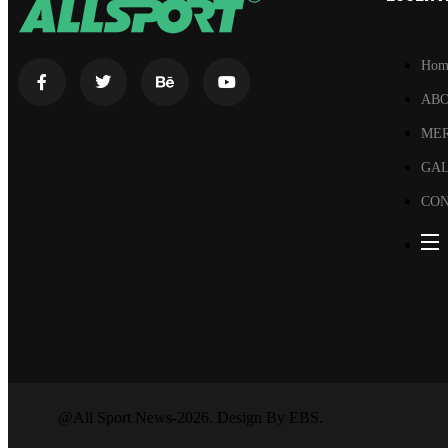
Hom
AB
ME
GA
CON
@All Sport News-2026. Design By EBS.