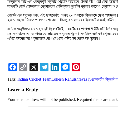
অন্যদিকে আর এক গুরুত্বপূর্ণ প্লেয়ার শ্রেয়াস আয়ারের এশিয়া কাপে তো ফেরা হচ্
সম্প্রতি বোর্ড চোটগ্রস্থ প্লেয়ারদের মেডিক্যাল বুলেটিন প্রকাশ করলেও শ্রেয়াস ও 
বোর্ডের এক সূত্রের খবর, এই দু’জনেরই এখনই ৫০ ওভারের ক্রিকেটে ফেরা অসম্ভব। ম
হয়তো সহজে ফিরতে পারতেন শ্রেয়াস। কিন্তু ৫০ ওভারের ক্রিকেটে একনই কঠিন।
এদিকে অনুশীলনে নেমেছেন দুই ক্রিকেটারই। ব্যাটিংয়ের পাশাপাশি উইকেট কিপিং অনু
লোকেশ রাহুল তো ওপেনিংয়েও ভারতের অন্যতম পছন্দ। সব মিলে এই দুই প্লেয়ারের মা
এশিয়া কাপের আগে বুমরাহকে দেখে নেওয়ার এটিই সব থেকে বড় সুযোগ।
Facebook
Copy
X
Telegram
LinkedIn
Messenger
Pinterest
Link
Tags:
Indian Cricket Team
Lokesh Rahul
shreyas iyer
ভারতীয় ক্রিকেট 
Leave a Reply
Your email address will not be published.
Required fields are mar