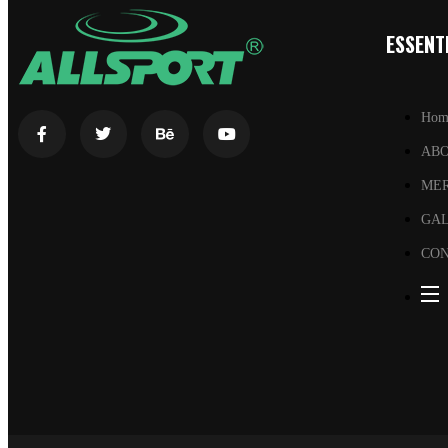
ESSENTI
Hom
AB
ME
GA
CON