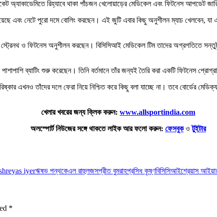
তীয় ক্রিকেট অ্যাকাডেমিতে রিহ্যাবে থাকা পাঁচজন খেলোয়াড়ের মেডিকেল এবং ফিটনেস আপড
যায়ে রয়েছে এবং নেটে পুরো দমে বোলিং করছেন। এই জুটি এবার কিছু অনুশীলন ম্যাচ খেলবেন
ানে স্ট্রেনথ ও ফিটনেস অনুশীলন করছেন। বিসিসিআই মেডিকেল টিম তাদের অগ্রগতিতে সন্তুষ্ট
শাপাশি ব্যাটিং শুরু করেছেন। তিনি বর্তমানে তাঁর জন্যই তৈরি করা একটি ফিটনেস প্রোগ্রাম 
িষ্কার এখনও তাঁদের দলে ফেরা নিয়ে নিশ্চিত করে কিছু বলা যাচ্ছে না। তবে বোর্ডের মেডিক
খেলার খবরের জন্য ক্লিক করুন:
www.allsportindia.com
অলস্পোর্ট নিউজের সঙ্গে থাকতে লাইক আর ফলো করুন:
ফেসবুক
ও
টুইটার
shreyas iyer
ঋষভ পন্থ
কেএল রাহুল
জসপ্রীত বুমরাহ
প্রসিধ কৃষ্ণ
বিসিসিআই
শ্রেয়াস আইয়া
ked
*