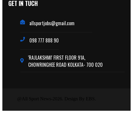
GET IN TUCH
allsportjobs@gmail.com
098 777 888 90
'RAJLAKSHMI' FIRST FLOOR 91A,
CHOWRINGHEE ROAD KOLKATA- 700 020
@All Sport News-2026. Design By EBS.