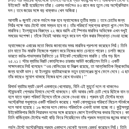
চলতি পাঁচ ম্যাচের অ্যাসেজে ২-০-তে এগিয়ে প্যাট কামিন্সের দল। এজবাস্টন টেস্টে ২
উইকেটে জয়ী হয়েছিলেন তাঁরা। এরপর লর্ডসেও ৪৩ রানে জয় তুলে নেয় অস্ট্রেলিয়ান
দল। তবে জয়ের সঙ্গে বড় ধাক্কাও খেল অজিরা।
আগামী ৬ জুলাই থেকে লর্ডসে শুরু হবে অ্যাসেজের তৃতীয় ম্যাচ। তবে চোটের জন্য
লিয়ঁর পক্ষে আর টেস্টে নামা সম্ভব হবে না। তাঁর পরিবর্তে স্বপ্নের রাস্তা খুলে গেল টড
মারফির। ইংল্যান্ডের বিরুদ্ধে ২২ বছর বয়সি এই স্পিনার মারফির অভিষেক এখন শুধুই
সময়ের অপেক্ষা। তাঁকে নিয়েই আবার নতুন করে দল গঠন করার সিদ্ধান্ত নেওয়া হচ্ছ
অ্যাসেজকে এবারের মতো বিদায় জানানোর সময় মারফির প্রশংসা করেছেন লিয়ঁ। তিনি
চান যাতে টড মারফি নিজেকে প্রমাণ করে নিজের জাত চেনাতে পারেন। চলতি বছরে
ভারতে বর্ডার-গাভাস্কার ট্রফিতে ১৪ উইকেট পেয়েছিলেন মারফি। তাঁর গড় ছিল
২৫.২১। স্টার ব্যাটার বিরাট কোহলিকেও চারবার আউট করেছিলেন তিনি। একটি
সাক্ষাৎকারে লিয়ঁ বলেছেন ‘‘ওর বোলিংয়ের যা বিকল্প রয়েছে, তা আর্ন্তজাতিক ক্রিকেটের
জন্য যথেষ্ট ভাল। যা ইংল্যান্ড ব্যাটারদেরকে নতুন চ্যালেঞ্জের মুখে ফেলে দেবে। এ ছাড
তাঁর কাছেও সুযোগ থাকছে নিজের ছাপ রেখে যাওয়ার।’’
রিসার্ভ ব্যাটার ম্যাট রেনশঁ একমাত্র খেলোয়াড়, যিনি এই মুহূর্তে দলে না থাকলেও
স্ট্যান্ডবাই প্লেয়ার হিসাবে দেশেই থাকছেন। যদি আবার কেউ চোট পেয়ে ছিটকে যান ত
হলে যাতে দ্রুত পরিবর্ত হিসেবে তাঁকে ডেকে নেওয়া যায়। প্রথম দুই টেস্টের মধ্যে
অস্ট্রেলিয়া শুধুমাত্র একটি পরিবর্তন করেছে। স্কট বোল্যান্ডের পরিবর্তে মিচেল স্টার্কক
দলে আনা হয়েছে। ১৬ জনের দলে কোনও পরিবর্তকে এখনই ডাকা হচ্ছে না। কুইন্সল্যান
উইকেটকিপার জিমি পিয়ারসন দলের সঙ্গে রয়েছেন জোশ ইনগলিসের কভার হিসেবে। ক
তিনি বার্মিংহ্যাম টেস্টের পরই বাড়ি ফিরে গিয়েছিলেন তাঁর প্রথম সন্তানের জন্মের কারণ
লর্ডস টেস্টে অস্ট্রেলিয়ার প্রথম একাদশে থেকেই অনন্য রেকর্ড করেছেন লিয়ঁ। তিনি