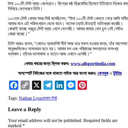
টানা ১০০টি টেস্ট ম্যাচ খেলেছেন। বিশ্বের ষষ্ঠ ক্রিকেটার হিসেবে ইতিহাসে নিজের নাম
লিখিয়ে ফেলেছেন তিনি।
১০০তম টেস্ট খেলার সময় লিয়ঁ বলেছিলেন, “টানা ১০০টি টেস্ট খেলতে পেরে আমি গর্ব
আমার মনে এই পরিসংখ্যান থেকে যাবে। অনেক চড়াই-উতড়াই অতিক্রম করেছি।
বোঝাই যাচ্ছে প্রচুর টেস্ট ম্যাচ খেলে ফেলেছি। আমার মাথায় কেন চুল নেই সেটাও
বোঝা যাচ্ছে।”
তিনি আরও বলেন, “কোনও অ্যাথলিট দীর্ঘ সময় ধরে সফল হওয়ার জন্য, তাঁর আশেপাশ
মানুষগুলিকেও অসাধারন হতে হয়। আমার দল এবং পরিবারের সদস্যদের অসংখ্য
ধন্যবাদ। তাঁদের ভলোবাসা ও যত্নে আজ এখানে এসেছি।”
খেলার খবরের জন্য ক্লিক করুন:
www.allsportindia.com
অলস্পোর্ট নিউজের সঙ্গে থাকতে লাইক আর ফলো করুন:
ফেসবুক
ও
টুইটার
Facebook
Copy
X
Telegram
LinkedIn
Messenger
Pinterest
Link
Tags:
Nathan Lyon
নাথান লিয়ঁ
Leave a Reply
Your email address will not be published.
Required fields are
marked
*