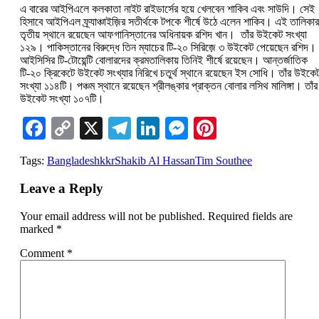
এ বারের আইপিএলে কলকাতা নাইট রাইডার্সের হয়ে খেলবেন শাকিব এবং সাউদি। সেই
হিসাবে আইপিএল ফ্র্যাঞ্চাইজ়ির সতীর্থকে টপকে শীর্ষে উঠে এলেন শাকিব। এই তালিকার
তৃতীয় স্থানে রয়েছেন আফগানিস্তানের অধিনায়ক রশিদ খান। তাঁর উইকেট সংখ্যা
১২৯। পাকিস্তানের বিরুদ্ধে তিন ম্যাচের টি-২০ সিরিজ়ে ৩ উইকেট পেয়েছেন রশিদ।
আইসিসির টি-টোয়েন্টি বোলারদের ক্রমতালিকায় তিনিই শীর্ষে রয়েছেন। আন্তর্জাতিক
টি-২০ ক্রিকেটে উইকেট সংখ্যার নিরিখে চতুর্থ স্থানে রয়েছেন ইস সোধি। তাঁর উইকে
সংখ্যা ১১৪টি। পঞ্চম স্থানে রয়েছেন শ্রীলঙ্কার প্রাক্তন বোলার লসিথ মালিঙ্গা। তাঁর
উইকেট সংখ্যা ১০৭টি।
Facebook
Copy
X
Telegram
LinkedIn
Messenger
Pinterest
Link
Tags:
Bangladesh
kkr
Shakib Al Hassan
Tim Southee
Leave a Reply
Your email address will not be published.
Required fields are
marked
*
Comment
*