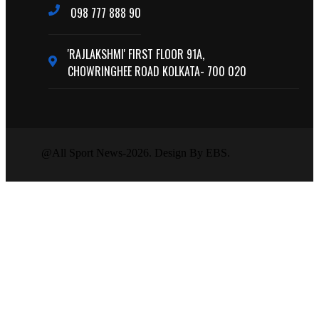
098 777 888 90
'RAJLAKSHMI' FIRST FLOOR 91A,
CHOWRINGHEE ROAD KOLKATA- 700 020
@All Sport News-2026. Design By EBS.