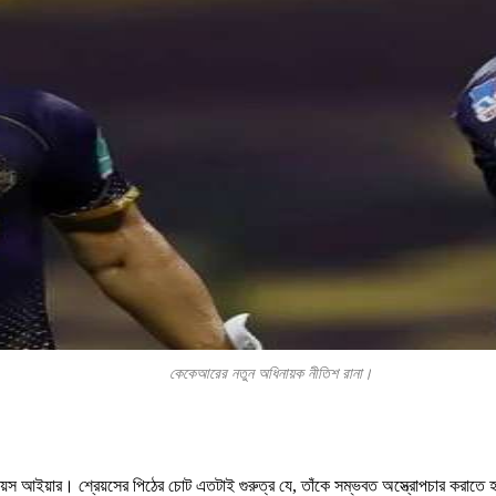
কেকেআরের নতুন অধিনায়ক নীতিশ রানা।
স আইয়ার। শ্রেয়সের পিঠের চোট এতটাই গুরুত্র যে, তাঁকে সম্ভবত অস্ত্রোপচার করাতে হব