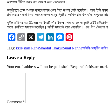
অবশেষে নীতিশ রানার নাম ঘোষণা করল কেকেআর।
অনুশীলনে চোট পাওয়ার কারণে রানার খেলা নিয়ে জল্পনা তৈরি হয়েছিল। তবে তিনি সু
রান করেছেন রানা।গত মরশুমে দলের মধ্যে দ্বিতীয় সর্বাধিক রান ছিল তাঁর, সম্ভবত
সুনীল নারিনের নাম উঠলেও যে বিষয়টি তাঁর বিপক্ষে গেল তা হল আবুধাবি নাইট রাইডার্
মাত্র একটিতে জয়লাভ করেছিল। আটটি ম্যাচেই তারা হেরেছিল। এবং লিগ টেবলের লা
Facebook
Copy
X
Telegram
LinkedIn
Messenger
Pinterest
Link
Tags:
kkr
Nitish Rana
Shardul Thakur
Sunil Narine
আইপিএল
সুনীল নারিন
Leave a Reply
Your email address will not be published.
Required fields are mar
Comment
*