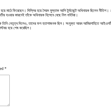
স্থ হয়ে মাঠে ফিরেছেন। দিল্লির হয়ে সৈয়দ মুস্তাক আলি টুর্নামেন্টে অধিনায়ক ছিলেন 
 ভারতীয় হওয়ার কারনেই তাঁকে অধিনায়ক হিসেবে বেছে নিল নাইটরা।
সকে তিনি নেতৃত্ব দিলেও, তাদের ফল হতাশাজনক ছিল। সংযুক্ত আরব আমিরশাহিতে আইএলটি-টোয়েন্
স্টবয় হয়ে শেষ করেছিল।
ked
*