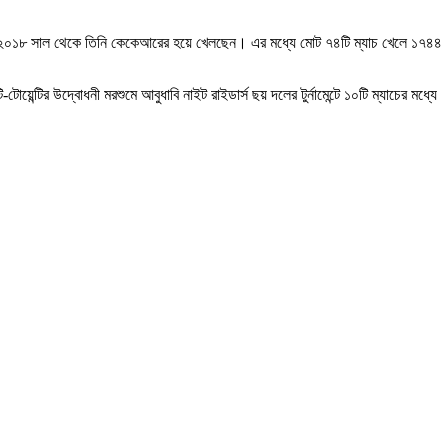
নীতিশ। ২০১৮ সাল থেকে তিনি কেকেআরের হয়ে খেলছেন। এর মধ্যে মোট ৭৪টি ম্যাচ খেলে ১৭৪৪
টির উদ্বোধনী মরশুমে আবুধাবি নাইট রাইডার্স ছয় দলের টুর্নামেন্টে ১০টি ম্যাচের মধ্যে