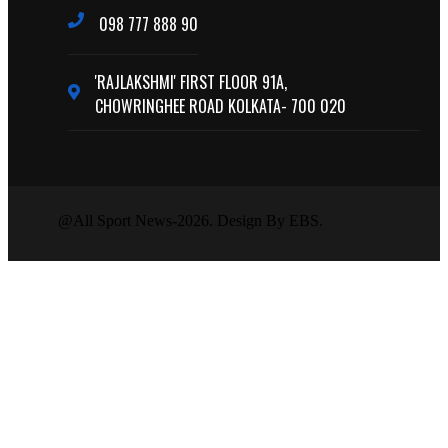
098 777 888 90
'RAJLAKSHMI' FIRST FLOOR 91A,
CHOWRINGHEE ROAD KOLKATA- 700 020
@All Sport News-2026. Design By EBS.