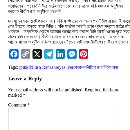
গোড়ালিতে চোট পান। মাঠেই তাঁর শুশ্রুষা করা হয়। প্রায় পাঁচ মিনিট তিনি মাঠে
শুয়েছিলেন। পরে তিনি উঠে মাঠের পাশে চলে যান। দলের বাকি সদস্যরা অনুশীলন
করলেও নীতীশ রানা অনুশীলন করেননি।
দল সূত্রে খবর, চোট গুরুতর নয়। লকি ফার্গুসনের বাদ পড়ার পর নীতীশ রানার এই খবরে
বেশ চিন্তায় পড়েছে নাইট শিবির। লকি ফার্গুসন আইপিএলের প্রথম সপ্তাহ মাঠের বাই
থাকবেন। অন্যদিকে শ্রেয়স আইয়ার অস্ত্রোপচার করালে তিনি আইপিএলের পুরো মরশু
মাঠের বাইরে থাকবেন। নীতীশ রানাকে অধিনায়কের জন্য ভাবা হয়েছে। অন্যদিকে
আন্দ্রে রাসেল ও সুনীল নারিনও রয়েছেন দৌড়ে। এই সময় নীতীশের চোট বেশ চিন্তার
Facebook
Copy
X
Telegram
LinkedIn
Messenger
Pinterest
Link
Tags:
ipl
kkr
Nitish Rana
shreyas iyer
কেকেআর
নীতিশ রানা
নীতিশ রানা
Leave a Reply
Your email address will not be published.
Required fields are
marked
*
Comment
*