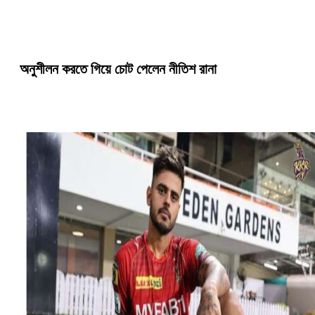
অনুশীলন করতে গিয়ে চোট পেলেন নীতিশ রানা