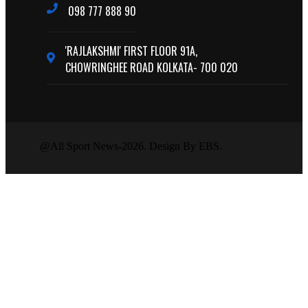
098 777 888 90
'RAJLAKSHMI' FIRST FLOOR 91A,
CHOWRINGHEE ROAD KOLKATA- 700 020
@All Sport News-2026. Design By EBS.