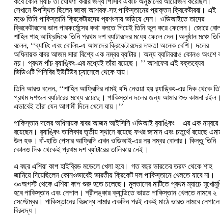
কবে কোন ম্যাচ তা ঘোষণা করার জন্য পিসিবি একটি অনুষ্ঠানের আয়োজন করেছিল।
সেখানে উপস্থিত ছিলেন জাকা আশরফ-সহ পাকিস্তানের প্রাক্তন ক্রিকেটাররা। এই
মঞ্চে তিনি পাকিস্তানি ক্রিকেটারদের প্রশংসায় ভড়িয়ে দেন। ওডিআইতে তাদের
ক্রিকেটারদের ভাল পারফর্মেন্সের কথা বলতে গিয়েই তিনি ভুল করে ফেলেন। জোরে বোল
শাহিন শাহ আফ্রিদিকে তিনি প্রথম দশ ব্যাটারদের মধ্যে ফেলে দেন।অনুষ্ঠান মঞ্চে তিন
বলেন, ‘‘ব্যাটিং এবং বোলিং-এ আমাদের ক্রিকেটারদের দক্ষতা অনেক বেশি। দলের
অধিনায়ক বাবর আজম সারা বিশ্বে এক নম্বর ব্যাটার। অন্য ব্যাটাররাও কোনও অংশে
নয়। প্রথম পাঁচ র‍্যাঙ্কিং-এর মধ্যেই তাঁরা রয়েছে। ’’ আশফের এই বক্তব্যের
ভিডিওটি পিসিবির ইউটিউব চ্যানেলে থেকে যায়।
তিনি আরও বলেন, ‘‘শাহিন আফ্রিদির নামই যদি নেওয়া হয় র‍্যাঙ্কিং-এর দিক থেকে তি
প্রথম দশজন ব্যাটারের মধ্যে রয়েছে। পাকিস্তান দলের জন্য আমার শুভ কামনা রইল
এভাবেই তাঁরা যেন আগামী দিনে খেলে যায়।’’
পাকিস্তান দলের অধিনায়ক বাবর আজম আইসিসি ওডিআই র‍্যাঙ্কিং—এর এক নম্বরে
রয়েছেন। র‍্যাঙ্কিং তালিকার তৃতীয় স্থানে রয়েছে ফখর জামান এবং চতুর্থে রয়েছে এমা
উল হক। বাঁ-হাতি পেসার আফ্রিদি এখন ওডিআই-এর নয় নম্বর বোলার। কিন্তু তিনি
কোনও দিক থেকেই প্রথম দশ ব্যাটারের তালিকায় নেই।
এ বছর এশিয়া কাপ হাইব্রিড মডেলে খেলা হবে। গত বছর ভারতের তরফ থেকে শাহ
জানিয়ে দিয়েছিলেন কোনওভাবেই ভারতীয় ক্রিকেট দল পাকিস্তানে খেলতে যাবে না।
৩০অগস্ট থেকে এশিয়া কাপ শুরু হতে চলেছে। মুলতানের মাটিতে প্রথম ম্যাচে মুখোমুখ
হবে পাকিস্তান এবং নেপাল। শ্রীলঙ্কার ক্যান্ডিতে ভারত পাকিস্তান খেলতে নামবে ২
সেপ্টেম্বর। পাকিস্তানের বিরুদ্ধে নামার একদিন পরই একই মাঠে ভারত নামবে নেপালে
বিরুদ্ধে।