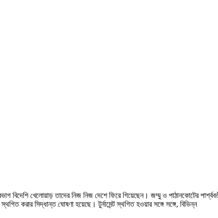
াগ বিদেশি খেলোয়াড় তাদের নিজ নিজ দেশে ফিরে গিয়েছেন। জম্মু ও পাঠানকোটের পার্শ্ববর্
থগিত করার সিদ্ধান্ত ঘোষণা হয়েছে। টুর্নামেন্ট স্থগিত হওয়ার সঙ্গে সঙ্গে, বিভিন্ন