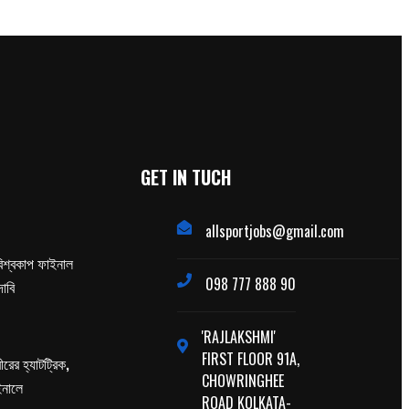
GET IN TUCH
allsportjobs@gmail.com
িশ্বকাপ ফাইনাল
098 777 888 90
াবি
'RAJLAKSHMI'
FIRST FLOOR 91A,
ের হ্যাটট্রিক,
CHOWRINGHEE
াইনালে
ROAD KOLKATA-