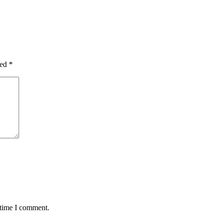
ked
*
 time I comment.