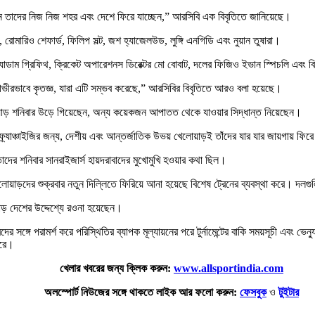
এখন তাদের নিজ নিজ শহর এবং দেশে ফিরে যাচ্ছেন,” আরসিবি এক বিবৃতিতে জানিয়েছে।
রোমারিও শেফার্ড, ফিলিপ সল্ট, জশ হ্যাজেলউড, লুঙ্গি এনগিডি এবং নুয়ান তুষারা।
 অ্যাডাম গ্রিফিথ, ক্রিকেট অপারেশনস ডিরেক্টর মো বোবাট, দলের ফিজিও ইভান স্পিচলি এবং ব
া গভীরভাবে কৃতজ্ঞ, যারা এটি সম্ভব করেছে,” আরসিবির বিবৃতিতে আরও বলা হয়েছে।
াড় শনিবার উড়ে গিয়েছেন, অন্য কয়েকজন আপাতত থেকে যাওয়ার সিদ্ধান্ত নিয়েছেন।
্র্যাঞ্চাইজির জন্য, দেশীয় এবং আন্তর্জাতিক উভয় খেলোয়াড়ই তাঁদের যার যার জায়গায় ফি
দের শনিবার সানরাইজার্স হায়দরাবাদের মুখোমুখি হওয়ার কথা ছিল।
েলোয়াড়দের শুক্রবার নতুন দিল্লিতে ফিরিয়ে আনা হয়েছে বিশেষ ট্রেনের ব্যবস্থা করে। দলগু
াড় দেশের উদ্দেশ্যে রওনা হয়েছেন।
র সঙ্গে পরামর্শ করে পরিস্থিতির ব্যাপক মূল্যায়নের পরে টুর্নামেন্টের বাকি সময়সূচী এবং 
ারে।
খেলার খবরের জন্য ক্লিক করুন:
www.allsportindia.com
অলস্পোর্ট নিউজের সঙ্গে থাকতে লাইক আর ফলো করুন:
ফেসবুক
ও
টুইটার