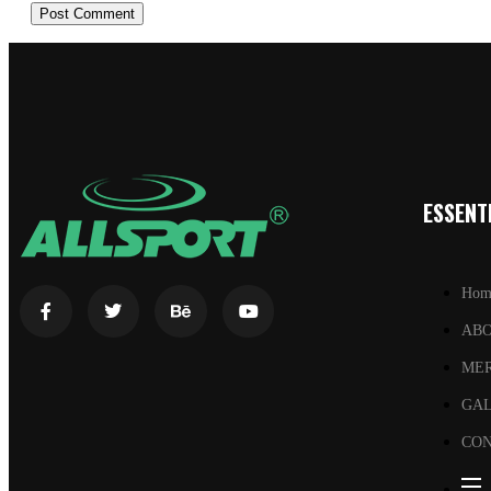
ESSENTI
Hom
AB
ME
GA
CON