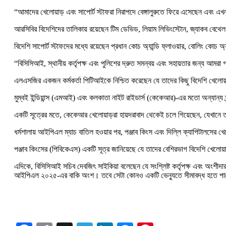
“আমাদের খেলোয়াড় এবং সাপোর্ট স্টাফরা নিরাপদে বেঙ্গালুরুতে ফিরে এসেছেন এবং 
আরসিবির বিদেশিদের তালিকায় রয়েছেন টিম ডেভিড, লিয়াম লিভিংস্টোন, জ্যাকব বেথেল, 
বিদেশি সাপোর্ট স্টাফদের মধ্যে রয়েছেন প্রধান কোচ অ্যান্ডি ফ্লাওয়ার, বোলিং কোচ
“বিসিসিআই, স্থানীয় কর্তৃপক্ষ এবং পুলিশের দ্রুত সমন্বয় এবং সহায়তার জন্য আমর
এলএসজির একজন কর্মকর্তা পিটিআইকে নিশ্চিত করেছেন যে তাদের কিছু বিদেশি খেলোয়
মুম্বই ইন্ডিয়ান্স (এমআই) এবং কলকাতা নাইট রাইডার্স (কেকেআর)-এর মতো অন্যান্য ফ
একটি সূত্রের মতে, কেকেআর খেলোয়াড়রা হায়দরাবাদ থেকেই চলে গিয়েছেন, যেখানে তা
ধর্মশালায় আইপিএল ম্যাচ বাতিল হওয়ার পর, পঞ্জাব কিংস এবং দিল্লি ক্যাপিটালসের খ
পঞ্জাব কিংসের (পিবিকেএস) একটি সূত্র জানিয়েছে যে তাদের বেশিরভাগ বিদেশি খেলোয়
এদিকে, বিসিসিআই সচিব দেবজিৎ সাইকিয়া বলেছেন যে সংশ্লিষ্ট কর্তৃপক্ষ এবং অংশীদারদে
আইপিএল ২০২৫-এর বাকি অংশ। তবে সেটা কোনও একটি ভেন্যুতে সীমাবদ্ধ হতে প