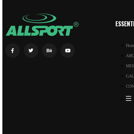
ESSENTI
Hom
AB
ME
GA
CON