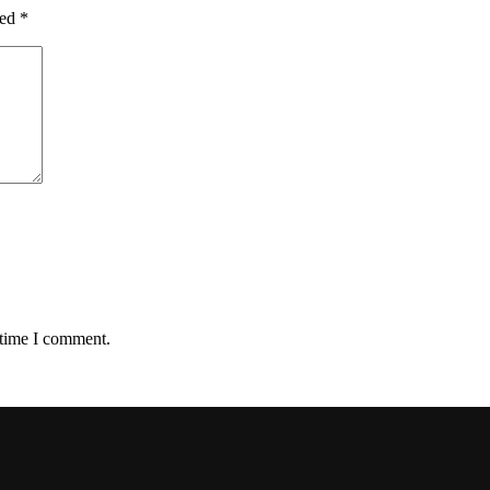
ked
*
 time I comment.