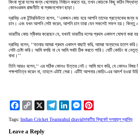
কিংবা পুরো দলের জন্য খেলোয়াড় নির্বাচন করতে হয়, তখন কোচকে কিছু কঠিন সিদ্ধান
কোনওরকম রাজনীতি বা স্বজনপোষণ ছাড়া।
দ্রাবিড় এক ইন্টারভিউতে বলে‌ন, ‘‘একজন কোচ হয়ে আপনি তাদের প্রত্যেকের জন্য ভাব
চান। এবং যখন আপনি সেটা করেন, আপনি চান তারা যেন সকলেই সফল হয়। কিন্তু এক
ভারতীয় কোচ স্বীকার করেছেন যে, যখনই ভারতীয় দলের প্রথম একাদশ ঘোষণা করা হয
দ্রাবিড় বলেন, ‘‘যতবার আমরা প্রথম একাদশ বাছাই করি, আমরা অন্যদের হতাশ করি।
সেটা চেষ্টা করি। আমি বলছি না যে আমি সবটা ঠিক করতে পারি। যেটি কোচিং বা নেতৃ
বাধা।’’
তিনি আরও বলেন,‘‘ এর সঠিক কোনও উত্তর নেই। আমি মনে করি, যে কোনও বিষয় নিয়
পক্ষপাতিত্ব করেন না, তাহলে এটাই সেরা। এটিই আপনার কোচিং-এর আদর্শ হওয়া উ
Facebook
Copy
X
Telegram
LinkedIn
Messenger
Pinterest
Link
Tags:
Indian Cricket Team
rahul dravid
ভারতীয় ক্রিকেট দল
রাহুল দ্রাবিড়
Leave a Reply