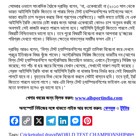
সোমবার ওভালে সাংবাদিক বৈঠকে দ্রাবিড় বলেন, ‘না, একেবারেই না (২০১৩ সাল থেকে
ভারত আইসিসি ট্রফি জিততে না পারায় বিশ্ব টেস্ট চ্যাম্পিয়নশিপের ফাইনালের আগে
ভারত বাড়তি চাপ অনুভব করছে কিনা প্রশ্নের প্রেক্ষিতে)। আমি বলতে চাইছি যে এক
আইসিসি ট্রফি জেতার চেষ্টা করার জন্য আমরা একেবারেই কোনও চাপ অনুভব করছি ন
অবশ্যই সেই কাজটা করতে পারলে ভালো হবে। আইসিসি টুর্নামেন্ট জিততে পারলে সেই
বিষয়টি নিশ্চিতভাবে ভালো হবে। তবে পুরো বিষয়টি বিবেচনা করলে আপনারা দু’বছরের
পরিশ্রম দেখতে পাবেন। বিভিন্ন ক্ষেত্রে সাফল্যের সমষ্টির ফসল এটা।’
দ্রাবিড় আরও বলেন, ‘বিশ্ব টেস্ট চ্যাম্পিয়নশিপের পয়েন্ট তালিকা বিবেচনা করে দেখলে
প্রচুর ইতিবাচক বিষয় খুঁজে পাবেন। অস্ট্রেলিয়ায় সিরিজ জিতেছে ভারতীয় দব (আগের
বিশ্ব টেস্ট চ্যাম্পিয়নশিপে অস্ট্রেলিয়ায় জিতেছিল ভারতঃ; এখানে (ইংল্যান্ড) সিরিজ ড্
করেছে; গত পাঁচ বা ছয় বছরে বিশ্বের যেখান খেলেছে, সেখানেই দারুণ লড়াই করেছে।
স্রেফ আইসিসি ট্রফি থাকা বা আইসিসি ট্রফি না থাকার উপর নির্ভর করে সেই বিষয়গুলি
পালটে যাবে না। বৃহত্তর দিক থেকে বিবেচনা করলে সেটাই বাস্তব ছবি। তবে হ্যাঁ, ট্র
জিততে পারলে ভালো লাগে। আর এটা বিশ্ব টেস্ট চ্যাম্পিয়নশিপের ফাইনাল এবং মনের
মতো ফলাফল হলেও খুব ভালো হবে।’
খেলার খবরের জন্য ক্লিক করুন:
www.allsportindia.com
অলস্পোর্ট নিউজের সঙ্গে থাকতে লাইক আর ফলো করুন:
ফেসবুক
ও
টুইটার
Facebook
Copy
X
Telegram
LinkedIn
Messenger
Pinterest
Link
Tags:
Cricket
rahul dravid
WORLD TEST CHAMPIONSHIP
রাহুল