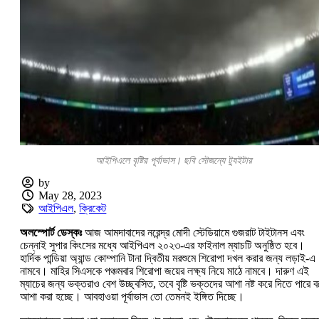
আইপিএলে বৃষ্টির পূর্বাভাস। ছবি সৌজন্যে ট্যুইটার
by
May 28, 2023
আইপিএল
,
ক্রিকেট
অলস্পোর্ট ডেস্কঃ
আজ আমদাবাদের নরেন্দ্র মোদী স্টেডিয়ামে গুজরাট টাইটানস এবং
চেন্নাই সুপার কিংসের মধ্যে আইপিএল ২০২৩-এর ফাইনাল ম্যাচটি অনুষ্ঠিত হবে।
হার্দিক পান্ডিয়া অ্যান্ড কোম্পানি টানা দ্বিতীয় মরশুমে শিরোপা দখল করার জন্য লড়াই-এ
নামবে। মাহির সিএসকে পঞ্চমবার শিরোপা জয়ের লক্ষ্য নিয়ে মাঠে নামবে। দারুণ এই
ম্যাচের জন্য ভক্তরাও বেশ উচ্ছ্বসিত, তবে বৃষ্টি ভক্তদের আশা নষ্ট করে দিতে পারে 
আশা করা হচ্ছে। আবহাওয়া পূর্বাভাস তো তেমনই ইঙ্গিত দিচ্ছে।