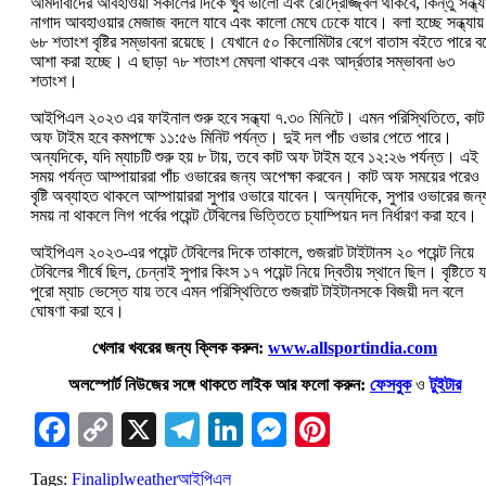
আমদাবাদের আবহাওয়া সকালের দিকে খুব ভালো এবং রৌদ্রোজ্জ্বল থাকবে, কিন্তু সন্ধ্য
নাগাদ আবহাওয়ার মেজাজ বদলে যাবে এবং কালো মেঘে ঢেকে যাবে। বলা হচ্ছে সন্ধ্যায়
৬৮ শতাংশ বৃষ্টির সম্ভাবনা রয়েছে। যেখানে ৫০ কিলোমিটার বেগে বাতাস বইতে পারে ব
আশা করা হচ্ছে। এ ছাড়া ৭৮ শতাংশ মেঘলা থাকবে এবং আর্দ্রতার সম্ভাবনা ৬৩
শতাংশ।
আইপিএল ২০২৩ এর ফাইনাল শুরু হবে সন্ধ্যা ৭.৩০ মিনিটে। এমন পরিস্থিতিতে, কাট
অফ টাইম হবে কমপক্ষে ১১:৫৬ মিনিট পর্যন্ত। দুই দল পাঁচ ওভার পেতে পারে।
অন্যদিকে, যদি ম্যাচটি শুরু হয় ৮ টায়, তবে কাট অফ টাইম হবে ১২:২৬ পর্যন্ত। এই
সময় পর্যন্ত আম্পায়াররা পাঁচ ওভারের জন্য অপেক্ষা করবেন। কাট অফ সময়ের পরেও
বৃষ্টি অব্যাহত থাকলে আম্পায়াররা সুপার ওভারে যাবেন। অন্যদিকে, সুপার ওভারের জন্
সময় না থাকলে লিগ পর্বের পয়েন্ট টেবিলের ভিত্তিতে চ্যাম্পিয়ন দল নির্ধারণ করা হবে।
আইপিএল ২০২৩-এর পয়েন্ট টেবিলের দিকে তাকালে, গুজরাট টাইটানস ২০ পয়েন্ট নিয়ে
টেবিলের শীর্ষে ছিল, চেন্নাই সুপার কিংস ১৭ পয়েন্ট নিয়ে দ্বিতীয় স্থানে ছিল। বৃষ্টিতে 
পুরো ম্যাচ ভেস্তে যায় তবে এমন পরিস্থিতিতে গুজরাট টাইটানসকে বিজয়ী দল বলে
ঘোষণা করা হবে।
খেলার খবরের জন্য ক্লিক করুন:
www.allsportindia.com
অলস্পোর্ট নিউজের সঙ্গে থাকতে লাইক আর ফলো করুন:
ফেসবুক
ও
টুইটার
Facebook
Copy
X
Telegram
LinkedIn
Messenger
Pinterest
Link
Tags:
Final
ipl
weather
আইপিএল