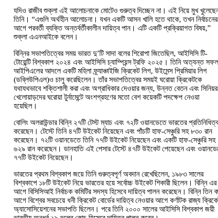
যদিও রাজীব শুক্লা এই আলোচনাকে মোটেও গুরুত্ব দিচ্ছেন না। এই নিয়ে মুখ খুলেছে
তিনি। “এগুলি অর্থহীন আলোচনা। যখন একটি আসন খালি হতে থাকে, তখন নির্বাচনের
আগে পরবর্তী ব্যক্তি অন্তর্বর্তীকালীন দায়িত্ব পান। এটি একটি প্রক্রিয়াগত বিষয়,”
শুক্লা এএনআইকে বলেন।
বিন্নির সভাপতিত্বের সময় ভারত দু’টি সাদা বলের শিরোপা জিতেছিল, আইসিসি টি-
টোয়েন্টি বিশ্বকাপ ২০২৪ এবং আইসিসি চ্যাম্পিয়ন্স ট্রফি ২০২৫। তিনি অত্যন্ত সফ
আইপিএলের আদলে একটি মহিলা ফ্র্যাঞ্চাইজি ক্রিকেট লিগ, উইমেন্স প্রিমিয়ার লিগ
(ডব্লিউপিএল)ও চালু করেছিলেন। তাঁর সভাপতিত্বের সময়ই ঘরোয়া ক্রিকেটকে
যথাযথভাবে শক্তিশালী করা এবং অগ্রাধিকার দেওয়ার জন্য, উন্নত বেতন এবং সিনিয়র
খেলোয়াড়দের ঘরোয়া টুর্নামেন্টে অংশগ্রহণের মতো বেশ কয়েকটি পদক্ষেপ নেওয়া
হয়েছিল।
বোলিং অলরাউন্ডার বিন্নি ২৭টি টেস্ট ম্যাচ এবং ৭২টি ওয়ানডেতে ভারতের প্রতিনিধিত্
করেছেন। টেস্টে তিনি ৪৭টি উইকেট নিয়েছেন এবং পাঁচটি হাফ-সেঞ্চুরি সহ ৮৩০ রান
করেছেন। ৭২টি ওয়ানডেতে তিনি ৭৭টি উইকেট নিয়েছেন এবং একটি হাফ-সেঞ্চুরি সহ
৬২৯ রান করেছেন। ডানহাতি এই পেসার টেস্টে ৪৭টি উইকেট পেয়েছেন এবং ওয়ানড
৭৭টি উইকেট নিয়েছেন।
ভারতের প্রথম বিশ্বকাপ জয়ে তিনি গুরুত্বপূর্ণ অবদান রেখেছিলেন, ১৯৮৩ সালের
বিশ্বকাপে ১৮টি উইকেট নিয়ে ভারতের হয়ে সর্বোচ্চ উইকেট শিকারী ছিলেন। বিন্নি এর
আগে বিসিসিআই নির্বাচক কমিটির সদস্য হিসেবে দায়িত্ব পালন করেছেন। বিন্নি তিন 
আগে বিশ্বের সবচেয়ে ধনী ক্রিকেট বোর্ডের দায়িত্ব নেওয়ার আগে কর্ণাটক রাজ্য ক্রিক
অ্যাসোসিয়েশনের সভাপতি ছিলেন। পরে তিনি ২০০০ সালের আইসিসি বিশ্বকাপ জয়ী
ভারতীয় অনূর্ধ্ব-১৯ দলের কোচ হিসেবে দায়িত্ব পালন করেন।