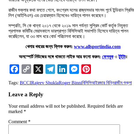
রাজীব শুক্লার কথা বলতে গেলে, কংগ্রেস দলের রাজ্যসভার সাংসদ পূর্বে ইন্ডিয়ান প্রিমিয
লিগ (আইপিএল) এর চেয়ারম্যান হিসেবেও দায়িত্ব পালন করেছেন।
সম্প্রতি, সি কে খান্না ২০১৭ থেকে ২০১৯ সাল পর্যন্ত সুপ্রিম কোর্ট কর্তৃক নিযুক্ত
প্রশাসক কমিটির মেয়াদকালে ভারপ্রাপ্ত বিসিসিআই সভাপতি হিসেবে দায়িত্ব পালন
করেছিলেন, যা ৩৩ মাস ধরে বোর্ড পরিচালনা করেছে।
খেলার খবরের জন্য ক্লিক করুন:
www.allsportindia.com
অলস্পোর্ট নিউজের সঙ্গে থাকতে লাইক আর ফলো করুন:
ফেসবুক
ও
টুইটা
র
Facebook
Copy
X
Telegram
LinkedIn
Messenger
Pinterest
Link
Tags:
BCCI
Rajeev Shukla
Roger Binni
বিসিসিআই
রজার বিন্নি
রাজীব শুক্লা
Leave a Reply
Your email address will not be published.
Required fields are
marked
*
Comment
*