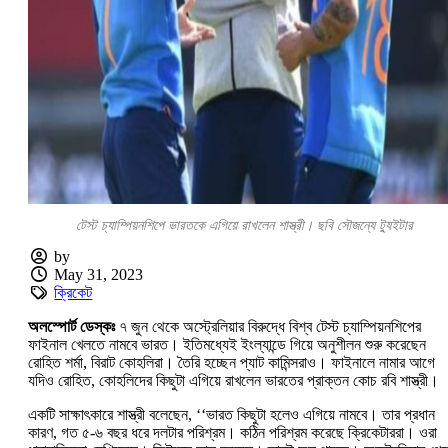
টেস্ট চ্যাম্পিয়নশিপে ভারতকে এগিয়ে রাখলেন শাস্ত্রী। ছবি সৌজন্যে ট্যুইটার
by
May 31, 2023
ক্রিকেট
অলস্পোর্ট ডেস্কঃ
৭ জুন থেকে অস্ট্রেলিয়ার বিরুদ্ধে বিশ্ব টেস্ট চ্যাম্পিয়নশিপের
ফাইনাল খেলতে নামবে ভারত। ইতিমধ্যেই ইংল্যান্ডে গিয়ে অনুশীলন শুরু করেছেন
রোহিত শর্মা, বিরাট কোহলিরা। তৈরি হচ্ছেন প্যাট কামিন্সরাও। ফাইনালে নামার আগে
যদিও রোহিত, কোহলিদের কিছুটা এগিয়ে রাখলেন ভারতের প্রাক্তন কোচ রবি শাস্ত্রী।
একটি সাক্ষাৎকারে শাস্ত্রী বলেছেন, ‘‘ভারত কিছুটা হলেও এগিয়ে নামবে। তার প্রধান
কারণ, গত ৫-৬ বছর ধরে দলটার পরিশ্রম। কঠিন পরিশ্রম করেছে ক্রিকেটাররা। ওরা