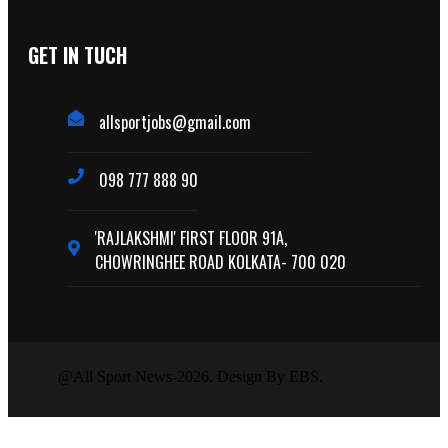
GET IN TUCH
allsportjobs@gmail.com
098 777 888 90
'RAJLAKSHMI' FIRST FLOOR 91A,
CHOWRINGHEE ROAD KOLKATA- 700 020
@All Sport News-2026. Design By EBS.