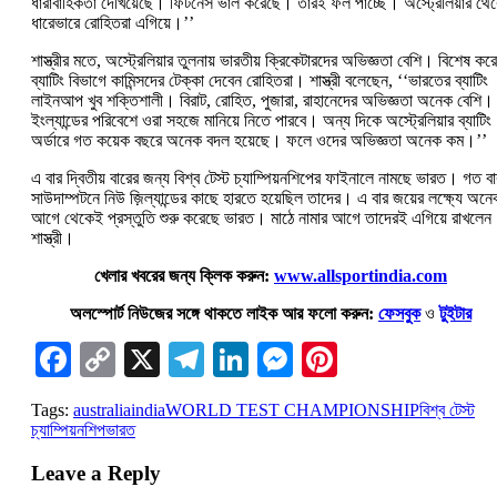
ধারাবাহিকতা দেখিয়েছে। ফিটনেস ভাল করেছে। তারই ফল পাচ্ছে। অস্ট্রেলিয়ার থে
ধারেভারে রোহিতরা এগিয়ে।’’
শাস্ত্রীর মতে, অস্ট্রেলিয়ার তুলনায় ভারতীয় ক্রিকেটারদের অভিজ্ঞতা বেশি। বিশেষ করে
ব্যাটিং বিভাগে কামিন্সদের টেক্কা দেবেন রোহিতরা। শাস্ত্রী বলেছেন, ‘‘ভারতের ব্যাটিং
লাইনআপ খুব শক্তিশালী। বিরাট, রোহিত, পুজারা, রাহানেদের অভিজ্ঞতা অনেক বেশি।
ইংল্যান্ডের পরিবেশে ওরা সহজে মানিয়ে নিতে পারবে। অন্য দিকে অস্ট্রেলিয়ার ব্যাটিং
অর্ডারে গত কয়েক বছরে অনেক বদল হয়েছে। ফলে ওদের অভিজ্ঞতা অনেক কম।’’
এ বার দ্বিতীয় বারের জন্য বিশ্ব টেস্ট চ্যাম্পিয়নশিপের ফাইনালে নামছে ভারত। গত বা
সাউদাম্পটনে নিউ জ়িল্যান্ডের কাছে হারতে হয়েছিল তাদের। এ বার জয়ের লক্ষ্যে অনে
আগে থেকেই প্রস্তুতি শুরু করেছে ভারত। মাঠে নামার আগে তাদেরই এগিয়ে রাখলেন
শাস্ত্রী।
খেলার খবরের জন্য ক্লিক করুন:
www.allsportindia.com
অলস্পোর্ট নিউজের সঙ্গে থাকতে লাইক আর ফলো করুন:
ফেসবুক
ও
টুইটার
Facebook
Copy
X
Telegram
LinkedIn
Messenger
Pinterest
Link
Tags:
australia
india
WORLD TEST CHAMPIONSHIP
বিশ্ব টেস্ট
চ্যাম্পিয়নশিপ
ভারত
Leave a Reply