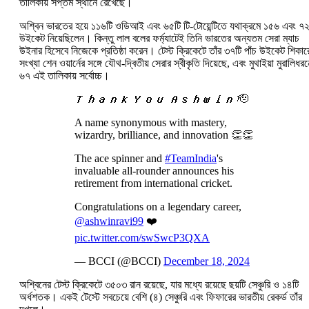
তালিকায় সপ্তম স্থানে রেখেছে।
অশ্বিন ভারতের হয়ে ১১৬টি ওডিআই এবং ৬৫টি টি-টোয়েন্টিতে যথাক্রমে ১৫৬ এবং ৭২
উইকেট নিয়েছিলেন। কিন্তু লাল বলের ফর্ম্যাটেই তিনি ভারতের অন্যতম সেরা ম্যাচ
উইনার হিসেবে নিজেকে প্রতিষ্ঠা করেন। টেস্ট ক্রিকেটে তাঁর ৩৭টি পাঁচ উইকেট শিকার
সংখ্যা শেন ওয়ার্নের সঙ্গে যৌথ-দ্বিতীয় সেরার স্বীকৃতি দিয়েছে, এবং মুথাইয়া মুরালিধর
৬৭ এই তালিকায় সর্বোচ্চ।
𝙏𝙝𝙖𝙣𝙠 𝙔𝙤𝙪 𝘼𝙨𝙝𝙬𝙞𝙣 🫡
A name synonymous with mastery,
wizardry, brilliance, and innovation 👏👏
The ace spinner and
#TeamIndia
's
invaluable all-rounder announces his
retirement from international cricket.
Congratulations on a legendary career,
@ashwinravi99
❤️
pic.twitter.com/swSwcP3QXA
— BCCI (@BCCI)
December 18, 2024
অশ্বিনের টেস্ট ক্রিকেটে ৩৫০৩ রান রয়েছে, যার মধ্যে রয়েছে ছয়টি সেঞ্চুরি ও ১৪টি
অর্ধশতক। একই টেস্টে সবচেয়ে বেশি (৪) সেঞ্চুরি এবং ফিফারের ভারতীয় রেকর্ড তাঁর