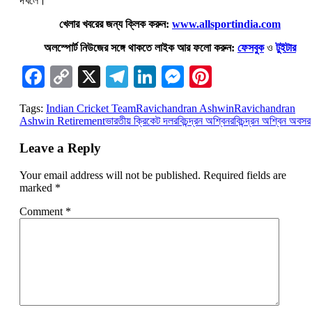
দখলে।
খেলার খবরের জন্য ক্লিক করুন:
www.allsportindia.com
অলস্পোর্ট নিউজের সঙ্গে থাকতে লাইক আর ফলো করুন:
ফেসবুক
ও
টুইটার
Facebook
Copy
X
Telegram
LinkedIn
Messenger
Pinterest
Link
Tags:
Indian Cricket Team
Ravichandran Ashwin
Ravichandran
Ashwin Retirement
ভারতীয় ক্রিকেট দল
রবিচন্দ্রন অশ্বিন
রবিচন্দ্রন অশ্বিন অবসর
Leave a Reply
Your email address will not be published.
Required fields are
marked
*
Comment
*