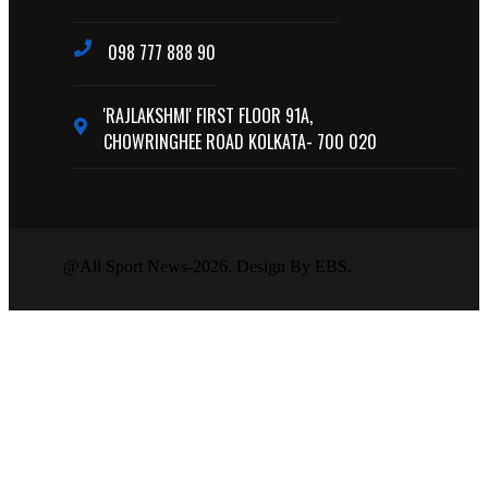
098 777 888 90
'RAJLAKSHMI' FIRST FLOOR 91A,
CHOWRINGHEE ROAD KOLKATA- 700 020
@All Sport News-2026. Design By EBS.