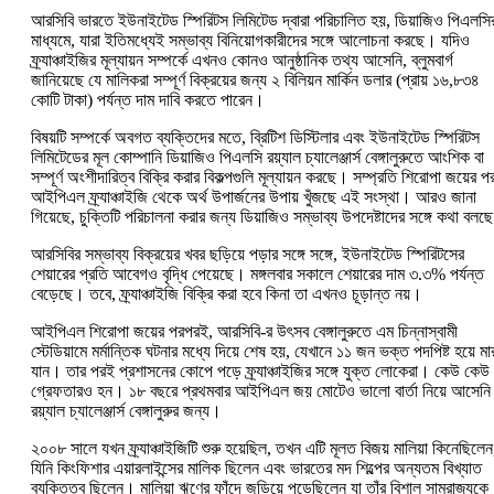
আরসিবি ভারতে ইউনাইটেড স্পিরিটস লিমিটেড দ্বারা পরিচালিত হয়, ডিয়াজিও পিএলসি
মাধ্যমে, যারা ইতিমধ্যেই সম্ভাব্য বিনিয়োগকারীদের সঙ্গে আলোচনা করছে। যদিও
ফ্র্যাঞ্চাইজির মূল্যায়ন সম্পর্কে এখনও কোনও আনুষ্ঠানিক তথ্য আসেনি, ব্লুমবার্গ
জানিয়েছে যে মালিকরা সম্পূর্ণ বিক্রয়ের জন্য ২ বিলিয়ন মার্কিন ডলার (প্রায় ১৬,৮৩৪
কোটি টাকা) পর্যন্ত দাম দাবি করতে পারেন।
বিষয়টি সম্পর্কে অবগত ব্যক্তিদের মতে, ব্রিটিশ ডিস্টিলার এবং ইউনাইটেড স্পিরিটস
লিমিটেডের মূল কোম্পানি ডিয়াজিও পিএলসি রয়্যাল চ্যালেঞ্জার্স বেঙ্গালুরুতে আংশিক বা
সম্পূর্ণ অংশীদারিত্ব বিক্রি করার বিকল্পগুলি মূল্যায়ন করছে। সম্প্রতি শিরোপা জয়ের প
আইপিএল ফ্র্যাঞ্চাইজি থেকে অর্থ উপার্জনের উপায় খুঁজছে এই সংস্থা। আরও জানা
গিয়েছে, চুক্তিটি পরিচালনা করার জন্য ডিয়াজিও সম্ভাব্য উপদেষ্টাদের সঙ্গে কথা বলছ
আরসিবির সম্ভাব্য বিক্রয়ের খবর ছড়িয়ে পড়ার সঙ্গে সঙ্গে, ইউনাইটেড স্পিরিটসের
শেয়ারের প্রতি আবেগও বৃদ্ধি পেয়েছে। মঙ্গলবার সকালে শেয়ারের দাম ৩.৩% পর্যন্ত
বেড়েছে। তবে, ফ্র্যাঞ্চাইজি বিক্রি করা হবে কিনা তা এখনও চূড়ান্ত নয়।
আইপিএল শিরোপা জয়ের পরপরই, আরসিবি-র উৎসব বেঙ্গালুরুতে এম চিন্নাস্বামী
স্টেডিয়ামে মর্মান্তিক ঘটনার মধ্যে দিয়ে শেষ হয়, যেখানে ১১ জন ভক্ত পদপিষ্ট হয়ে মা
যান। তার পরই প্রশাসনের কোপে পড়ে ফ্র্যাঞ্চাইজির সঙ্গে যুক্ত লোকেরা। কেউ কেউ
গ্রেফতারও হন। ১৮ বছরে প্রথমবার আইপিএল জয় মোটেও ভালো বার্তা নিয়ে আসেনি
রয়্যাল চ্যালেঞ্জার্স বেঙ্গালুরুর জন্য।
২০০৮ সালে যখন ফ্র্যাঞ্চাইজিটি শুরু হয়েছিল, তখন এটি মূলত বিজয় মালিয়া কিনেছিলেন
যিনি কিংফিশার এয়ারলাইন্সের মালিক ছিলেন এবং ভারতের মদ শিল্পের অন্যতম বিখ্যাত
ব্যক্তিত্ব ছিলেন। মালিয়া ঋণের ফাঁদে জড়িয়ে পড়েছিলেন যা তাঁর বিশাল সাম্রাজ্যকে