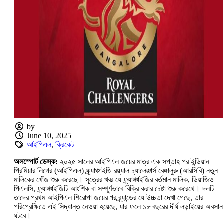
by
June 10, 2025
আইপিএল
,
ক্রিকেট
অলস্পোর্ট ডেস্ক:
২০২৫ সালের আইপিএল জয়ের মাত্র এক সপ্তাহ পর ইন্ডিয়ান
প্রিমিয়ার লিগের (আইপিএল) ফ্র্যাঞ্চাইজি রয়্যাল চ্যালেঞ্জার্স বেঙ্গালুরু (আরসিবি) নতুন
মালিকের খোঁজ শুরু করেছে। সূত্রের খবর যে ফ্র্যাঞ্চাইজির বর্তমান মালিক, ডিয়াজিও
পিএলসি, ফ্র্যাঞ্চাইজিটি আংশিক বা সম্পূর্ণভাবে বিক্রি করার চেষ্টা শুরু করেথে। দলটি
তাদের প্রথম আইপিএল শিরোপা জয়ের পর ব্র্যান্ডের যে উচ্চতা দেখা গেছে, তার
পরিপ্রেক্ষিতে এই সিদ্ধান্ত নেওয়া হয়েছে, যার ফলে ১৮ বছরের দীর্ঘ লড়াইয়ের অবসান
ঘটবে।