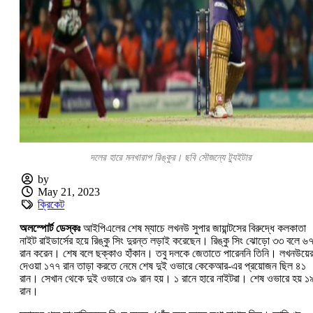
দলের হারে মনখারাপ রিঙ্কুর। ছবি সৌজন্যে ট্যুইটার
by
May 21, 2023
ক্রিকেট
অলস্পোর্ট ডেস্কঃ
আইপিএলের শেষ ম্যাচে লখনউ সুপার জায়ান্টসের বিরুদ্ধে কলকাতা
নাইট রাইডার্সের হয়ে রিঙ্কু সিং দুরন্ত লড়াই করেছেন। রিঙ্কু সিং ঝোড়ো ৩৩ বলে ৬
রান করেন। শেষ বলে ছক্কাও হাঁকান। তবু দলকে জেতাতে পারেননি তিনি। লখনউয়ে
দেওয়া ১৭৭ রান তাড়া করতে নেমে শেষ দুই ওভারে কেকেআর-এর প্রয়োজন ছিল ৪১
রান। সেখান থেকে দুই ওভারে ৩৯ রান হয়। ১ রানে হারে নাইটরা। শেষ ওভারে হয় ১
রান।