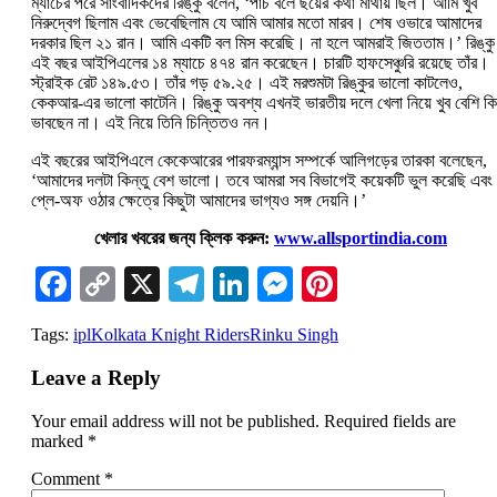
ম্যাচের পরে সাংবাদিকদের রিঙ্কু বলেন, ‘পাঁচ বলে ছয়ের কথা মাথায় ছিল। আমি খুব
নিরুদ্বেগ ছিলাম এবং ভেবেছিলাম যে আমি আমার মতো মারব। শেষ ওভারে আমাদের
দরকার ছিল ২১ রান। আমি একটি বল মিস করেছি। না হলে আমরাই জিততাম।’ রিঙ্কু
এই বছর আইপিএলের ১৪ ম্যাচে ৪৭৪ রান করেছেন। চারটি হাফসেঞ্চুরি রয়েছে তাঁর।
স্ট্রাইক রেট ১৪৯.৫৩। তাঁর গড় ৫৯.২৫। এই মরশুমটা রিঙ্কুর ভালো কাটলেও,
কেকআর-এর ভালো কাটেনি। রিঙ্কু অবশ্য এখনই ভারতীয় দলে খেলা নিয়ে খুব বেশি কি
ভাবছেন না। এই নিয়ে তিনি চিন্তিতও নন।
এই বছরের আইপিএলে কেকেআরের পারফরম্যান্স সম্পর্কে আলিগড়ের তারকা বলেছেন,
‘আমাদের দলটা কিন্তু বেশ ভালো। তবে আমরা সব বিভাগেই কয়েকটি ভুল করেছি এবং
প্লে-অফ ওঠার ক্ষেত্রে কিছুটা আমাদের ভাগ্যও সঙ্গ দেয়নি।’
খেলার খবরের জন্য ক্লিক করুন:
www.allsportindia.com
Facebook
Copy
X
Telegram
LinkedIn
Messenger
Pinterest
Link
Tags:
ipl
Kolkata Knight Riders
Rinku Singh
Leave a Reply
Your email address will not be published.
Required fields are
marked
*
Comment
*