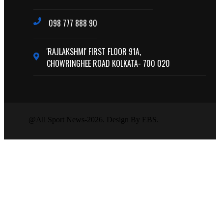
098 777 888 90
'RAJLAKSHMI' FIRST FLOOR 91A,
CHOWRINGHEE ROAD KOLKATA- 700 020
@All Sport News-2026. Design By EBS.