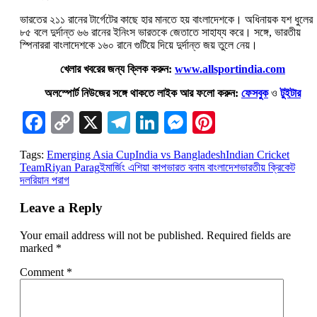
ভারতের ২১১ রানের টার্গেটের কাছে হার মানতে হয় বাংলাদেশকে। অধিনায়ক যশ ধুলের
৮৫ বলে দুর্দান্ত ৬৬ রানের ইনিংস ভারতকে জেতাতে সাহায্য করে। সঙ্গে, ভারতীয়
স্পিনাররা বাংলাদেশকে ১৬০ রানে গুটিয়ে দিয়ে দুর্দান্ত জয় তুলে নেয়।
খেলার খবরের জন্য ক্লিক করুন:
www.allsportindia.com
অলস্পোর্ট নিউজের সঙ্গে থাকতে লাইক আর ফলো করুন:
ফেসবুক
ও
টুইটার
Facebook
Copy
X
Telegram
LinkedIn
Messenger
Pinterest
Link
Tags:
Emerging Asia Cup
India vs Bangladesh
Indian Cricket
Team
Riyan Parag
ইমার্জিং এশিয়া কাপ
ভারত বনাম বাংলাদেশ
ভারতীয় ক্রিকেট
দল
রিয়ান পরাগ
Leave a Reply
Your email address will not be published.
Required fields are
marked
*
Comment
*