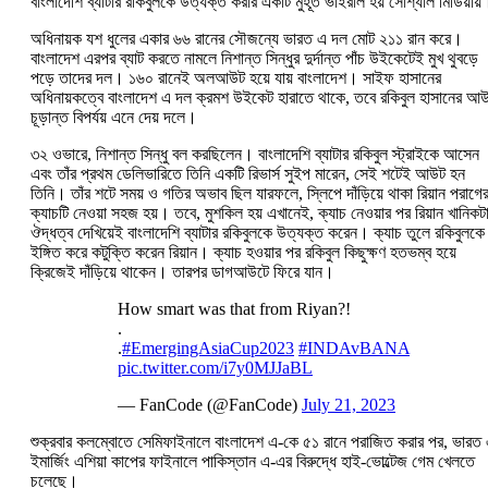
বাংলাদেশি ব্যাটার রকিবুলকে উত্যক্ত করার একটি মুহূর্ত ভাইরাল হয় সোশ্যাল মিডিয়ায়
অধিনায়ক যশ ধুলের একার ৬৬ রানের সৌজন্যে ভারত এ দল মোট ২১১ রান করে।
বাংলাদেশ এরপর ব্যাট করতে নামলে নিশান্ত সিন্ধুর দুর্দান্ত পাঁচ উইকেটেই মুখ থুবড়ে
পড়ে তাদের দল। ১৬০ রানেই অলআউট হয়ে যায় বাংলাদেশ। সাইফ হাসানের
অধিনায়কত্বে বাংলাদেশ এ দল ক্রমশ উইকেট হারাতে থাকে, তবে রকিবুল হাসানের আ
চূড়ান্ত বিপর্যয় এনে দেয় দলে।
৩২ ওভারে, নিশান্ত সিন্ধু বল করছিলেন। বাংলাদেশি ব্যাটার রকিবুল স্ট্রাইকে আসেন
এবং তাঁর প্রথম ডেলিভারিতে তিনি একটি রিভার্স সুইপ মারেন, সেই শটেই আউট হন
তিনি। তাঁর শটে সময় ও গতির অভাব ছিল যারফলে, স্লিপে দাঁড়িয়ে থাকা রিয়ান পরাগে
ক্যাচটি নেওয়া সহজ হয়। তবে, মুশকিল হয় এখানেই, ক্যাচ নেওয়ার পর রিয়ান খানিকট
ঔদ্ধত্ব দেখিয়েই বাংলাদেশি ব্যাটার রকিবুলকে উত্যক্ত করেন। ক্যাচ তুলে রকিবুলকে
ইঙ্গিত করে কটুক্তি করেন রিয়ান। ক্যাচ হওয়ার পর রকিবুল কিছুক্ষণ হতভম্ব হয়ে
ক্রিজেই দাঁড়িয়ে থাকেন। তারপর ডাগআউটে ফিরে যান।
How smart was that from Riyan?!
.
.
#EmergingAsiaCup2023
#INDAvBANA
pic.twitter.com/i7y0MJJaBL
— FanCode (@FanCode)
July 21, 2023
শুক্রবার কলম্বোতে সেমিফাইনালে বাংলাদেশ এ-কে ৫১ রানে পরাজিত করার পর, ভারত
ইমার্জিং এশিয়া কাপের ফাইনালে পাকিস্তান এ-এর বিরুদ্ধে হাই-ভোল্টেজ গেম খেলতে
চলেছে।