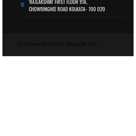
'RAJLAKSHMI' FIRST FLOOR 91A,
CHOWRINGHEE ROAD KOLKATA- 700 020
@All Sport News-2026. Design By EBS.