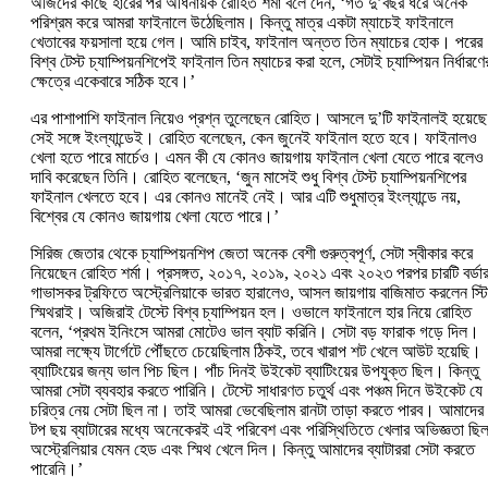
অজিদের কাছে হারের পর অধিনায়ক রোহিত শর্মা বলে দেন, ‘গত দু’বছর ধরে অনেক
পরিশ্রম করে আমরা ফাইনালে উঠেছিলাম। কিন্তু মাত্র একটা ম্যাচেই ফাইনালে
খেতাবের ফয়সালা হয়ে গেল। আমি চাইব, ফাইনাল অন্তত তিন ম্যাচের হোক। পরের
বিশ্ব টেস্ট চ্যাম্পিয়নশিপেই ফাইনাল তিন ম্যাচের করা হলে, সেটাই চ্যাম্পিয়ন নির্ধারণে
ক্ষেত্রে একেবারে সঠিক হবে।’
এর পাশাপাশি ফাইনাল নিয়েও প্রশ্ন তুলেছেন রোহিত। আসলে দু’টি ফাইনালই হয়েছ
সেই সঙ্গে ইংল্যান্ডেই। রোহিত বলেছেন, কেন জুনেই ফাইনাল হতে হবে। ফাইনালও
খেলা হতে পারে মার্চেও। এমন কী যে কোনও জায়গায় ফাইনাল খেলা যেতে পারে বলেও
দাবি করেছেন তিনি। রোহিত বলেছেন, ‘জুন মাসেই শুধু বিশ্ব টেস্ট চ্যাম্পিয়নশিপের
ফাইনাল খেলতে হবে। এর কোনও মানেই নেই। আর এটি শুধুমাত্র ইংল্যান্ডে নয়,
বিশ্বের যে কোনও জায়গায় খেলা যেতে পারে।’
সিরিজ জেতার থেকে চ্যাম্পিয়নশিপ জেতা অনেক বেশী গুরুত্বপূর্ণ, সেটা স্বীকার করে
নিয়েছেন রোহিত শর্মা। প্রসঙ্গত, ২০১৭, ২০১৯, ২০২১ এবং ২০২৩ পরপর চারটি বর্ডা
গাভাসকর ট্রফিতে অস্ট্রেলিয়াকে ভারত হারালেও, আসল জায়গায় বাজিমাত করলেন স্ট
স্মিথরাই। অজিরাই টেস্টে বিশ্ব চ্যাম্পিয়ন হল। ওভালে ফাইনালে হার নিয়ে রোহিত
বলেন, ‘প্রথম ইনিংসে আমরা মোটেও ভাল ব্যাট করিনি। সেটা বড় ফারাক গড়ে দিল।
আমরা লক্ষ্যে টার্গেটে পৌঁছতে চেয়েছিলাম ঠিকই, তবে খারাপ শট খেলে আউট হয়েছি।
ব্যাটিংয়ের জন্য ভাল পিচ ছিল। পাঁচ দিনই উইকেট ব্যাটিংয়ের উপযুক্ত ছিল। কিন্তু
আমরা সেটা ব্যবহার করতে পারিনি। টেস্টে সাধারণত চতুর্থ এবং পঞ্চম দিনে উইকেট যে
চরিত্র নেয় সেটা ছিল না। তাই আমরা ভেবেছিলাম রানটা তাড়া করতে পারব। আমাদের
টপ ছয় ব্যাটারের মধ্যে অনেকেরই এই পরিবেশ এবং পরিস্থিতিতে খেলার অভিজ্ঞতা ছ
অস্ট্রেলিয়ার যেমন হেড এবং স্মিথ খেলে দিল। কিন্তু আমাদের ব্যাটাররা‌ সেটা করতে
পারেনি।’