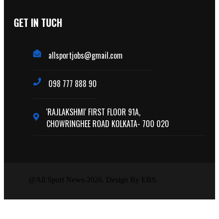
GET IN TUCH
allsportjobs@gmail.com
098 777 888 90
'RAJLAKSHMI' FIRST FLOOR 91A,
CHOWRINGHEE ROAD KOLKATA- 700 020
@All Sport News-2026. Design By EBS.