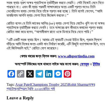
সহজ ক্যাচ ড্রপ অক্ষর প্যাটেলকে হ্যাটট্রিক করতে দেয়নি। সেটা নিজেই মেনে নিতে
পারছেন না। এমন কী ম্যাচ পরবর্তী সাক্ষাৎকারে অন্য একটি প্রশ্ন শুনেও তিনি
ভেবেছিলেন ক্যাচ ফেলায় নিয়ে তাঁকে প্রশ্ন করা হচ্ছে। তিনি বলেই ফেলেন, “আমি
ভাবছিলাম আপনি ক্যাচ ফেলা নিয়ে জিজ্ঞেস করবেন।”
রোহিত বলেন যে তিনি জাকের আলির (৬৮) ক্যাচ ফেলা নিয়ে মোটেও খুশি নন যা অক্ষর
প্যাটেলকে হ্যাটট্রিক করতে দেননি। তবে অক্ষরের রাগ কীভাবে কমাবেন প্রশ্ন করায়
রোহিত মজা করে বলেন, “আগামীকাল রাতে ওকে ডিনারে নিয়ে যেতে পারি।”
“এটি একটি সহজ ক্যাচ ছিল। আমার এই ক্যাচটি নেওয়া উচিত ছিল, প্রথম স্লিপে
দাঁড়িয়ে আমি নিজের জন্য একটা মান নির্ধারণ করেছি, এটি কিছুটা হতাশাজনক ছিল, তবে
এই জিনিসগুলি ঘটে,” রোহিত যোগ করেছেন।
খেলার খবরের জন্য ক্লিক করুন:
www.allsportindia.com
অলস্পোর্ট নিউজের সঙ্গে থাকতে লাইক আর ফলো করুন:
ফেসবুক
ও
টুইটার
Facebook
Copy
X
Telegram
LinkedIn
Messenger
Pinterest
Link
Tags:
Axar Patel
Champions Trophy 2025
Rohit Sharma
অক্ষর
প্যাটেল
চ্যাম্পিয়ন্স ট্রফি ২০২৫
রোহিত শর্মা
Leave a Reply