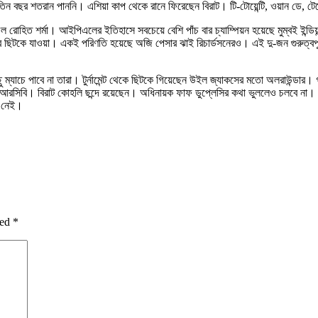
য় তিন বছর শতরান পাননি। এশিয়া কাপ থেকে রানে ফিরেছেন বিরাট। টি-টোয়েন্টি, ওয়ান ডে, 
সফল রোহিত শর্মা। আইপিএলের ইতিহাসে সবচেয়ে বেশি পাঁচ বার চ্যাম্পিয়ন হয়েছে মুম্বই ইন
ছিটকে যাওয়া। একই পরিণতি হয়েছে অজি পেসার ঝাই রিচার্ডসনেরও। এই দু-জন গুরুত্বপূর্
াচে পাবে না তারা। টুর্নামেন্ট থেকে ছিটকে গিয়েছেন উইল জ্যাকসের মতো অলরাউন্ডার। গ
রে আরসিবি। বিরাট কোহলি ছন্দে রয়েছেন। অধিনায়ক ফাফ ডুপ্লেসির কথা ভুললেও চলবে না। 
েহ নেই।
ked
*