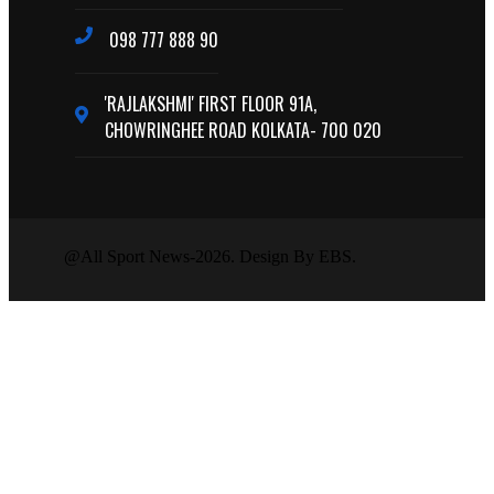
098 777 888 90
'RAJLAKSHMI' FIRST FLOOR 91A,
CHOWRINGHEE ROAD KOLKATA- 700 020
@All Sport News-2026. Design By EBS.