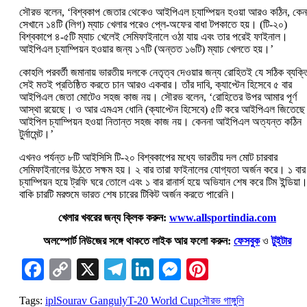
সৌরভ বলেন, ‘বিশ্বকাপ জেতার থেকেও আইপিএল চ্যাম্পিয়ন হওয়া আরও কঠিন, কেন
সেখানে ১৪টি (লিগ) ম্যাচ খেলার পরেও প্লে-অফের বাধা টপকাতে হয়। (টি-২০)
বিশ্বকাপে ৪-৫টি ম্যাচ খেলেই সেমিফাইনালে ওঠা যায় এবং তার পরেই ফাইনাল।
আইপিএল চ্যাম্পিয়ন হওয়ার জন্য ১৭টি (অন্তত ১৬টি) ম্যাচ খেলতে হয়।’
কোহলি পরবর্তী জমানায় ভারতীয় দলকে নেতৃত্ব দেওয়ার জন্য রোহিতই যে সঠিক ব্যক্ত
সেই মতই প্রতিষ্ঠিত করতে চান আরও একবার। তাঁর দাবি, ক্যাপ্টেন হিসেবে ৫ বার
আইপিএল জেতা মোটেও সহজ কাজ নয়। সৌরভ বলেন, ‘রোহিতের উপর আমার পূর্ণ
আস্থা রয়েছে। ও আর এমএস ধোনি (ক্যাপ্টেন হিসেবে) ৫টি করে আইপিএল জিতেছ
আইপিল চ্যাম্পিয়ন হওয়া নিতান্ত সহজ কাজ নয়। কেননা আইপিএল অত্যন্ত কঠিন
টুর্নামেন্ট।’
এখনও পর্যন্ত ৮টি আইসিসি টি-২০ বিশ্বকাপের মধ্যে ভারতীয় দল মোট চারবার
সেমিফাইনালের উঠতে সক্ষম হয়। ২ বার তারা ফাইনালের যোগ্যতা অর্জন করে। ১ বার
চ্যাম্পিয়ন হয়ে ট্রফি ঘরে তোলে এবং ১ বার রানার্স হয়ে অভিযান শেষ করে টিম ইন্ডিয়া
বাকি চারটি মরশুমে ভারত শেষ চারের টিকিট অর্জন করতে পারেনি।
খেলার খবরের জন্য ক্লিক করুন:
www.allsportindia.com
অলস্পোর্ট নিউজের সঙ্গে থাকতে লাইক আর ফলো করুন:
ফেসবুক
ও
টুইটার
Facebook
Copy
X
Telegram
LinkedIn
Messenger
Pinterest
Link
Tags:
ipl
Sourav Ganguly
T-20 World Cup
সৌরভ গাঙ্গুলি