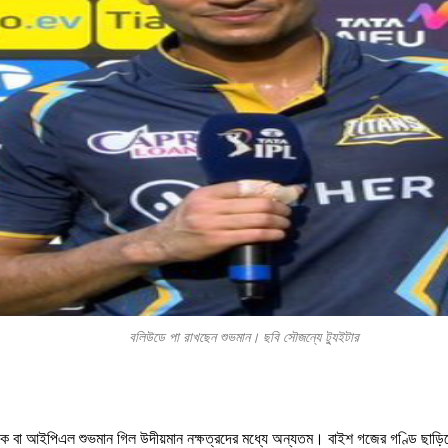
বলিউডে পা রাখছেন শুভমান। ছবি সৌজন্যে ট্যুইটার
োক বা আইপিএল শুভমান গিল উদীয়মান নক্ষত্রদের মধ্যে অন্যতম। বাইশ গজের গণ্ডি ছাড়িয়