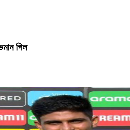
শুভমান গিল