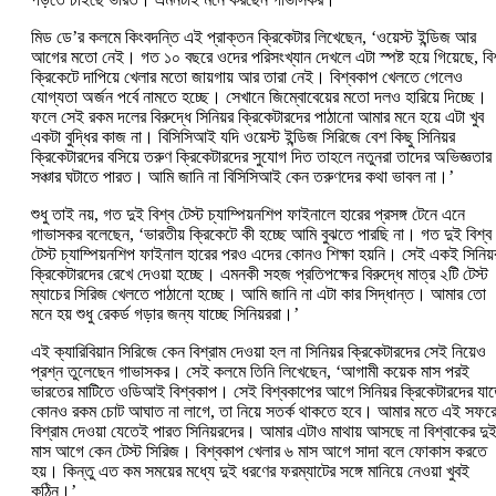
মিড ডে’র কলমে কিংবদন্তি এই প্রাক্তন ক্রিকেটার লিখেছেন, ‘ওয়েস্ট ইন্ডিজ আর
আগের মতো নেই। গত ১০ বছরে ওদের পরিসংখ্যান দেখলে এটা স্পষ্ট হয়ে গিয়েছে, বিশ
ক্রিকেটে দাপিয়ে খেলার মতো জায়গায় আর তারা নেই। বিশ্বকাপ খেলতে গেলেও
যোগ্যতা অর্জন পর্বে নামতে হচ্ছে। সেখানে জিম্বোবেয়ের মতো দলও হারিয়ে দিচ্ছে।
ফলে সেই রকম দলের বিরুদ্ধে সিনিয়র ক্রিকেটারদের পাঠানো আমার মনে হয়ে এটা খুব
একটা বুদ্ধির কাজ না। বিসিসিআই যদি ওয়েস্ট ইন্ডিজ সিরিজে বেশ কিছু সিনিয়র
ক্রিকেটারদের বসিয়ে তরুণ ক্রিকেটারদের সুযোগ দিত তাহলে নতুনরা তাদের অভিজ্ঞতার
সঞ্চার ঘটাতে পারত। আমি জানি না বিসিসিআই কেন তরুণদের কথা ভাবল না।’
শুধু তাই নয়, গত দুই বিশ্ব টেস্ট চ্যাম্পিয়নশিপ ফাইনালে হারের প্রসঙ্গ টেনে এনে
গাভাসকর বলেছেন, ‘ভারতীয় ক্রিকেটে কী হচ্ছে আমি বুঝতে পারছি না। গত দুই বিশ্ব
টেস্ট চ্যাম্পিয়নশিপ ফাইনাল হারের পরও এদের কোনও শিক্ষা হয়নি। সেই একই সিনিয়
ক্রিকেটারদের রেখে দেওয়া হচ্ছে। এমনকী সহজ প্রতিপক্ষের বিরুদ্ধে মাত্র ২টি টেস্ট
ম্যাচের সিরিজ খেলতে পাঠানো হচ্ছে। আমি জানি না এটা কার সিদ্ধান্ত। আমার তো
মনে হয় শুধু রেকর্ড গড়ার জন্য যাচ্ছে সিনিয়ররা।’
এই ক্যারিবিয়ান সিরিজে কেন বিশ্রাম দেওয়া হল না সিনিয়র ক্রিকেটারদের সেই নিয়েও
প্রশ্ন তুলেছেন গাভাসকর। সেই কলমে তিনি লিখেছেন, ‘আগামী কয়েক মাস পরই
ভারতের মাটিতে ওডিআই বিশ্বকাপ। সেই বিশ্বকাপের আগে সিনিয়র ক্রিকেটারদের যা
কোনও রকম চোট আঘাত না লাগে, তা নিয়ে সতর্ক থাকতে হবে। আমার মতে এই সফর
বিশ্রাম দেওয়া যেতেই পারত সিনিয়রদের। আমার এটাও মাথায় আসছে না বিশ্বাকের দু
মাস আগে কেন টেস্ট সিরিজ। বিশ্বকাপ খেলার ৬ মাস আগে সাদা বলে ফোকাস করতে
হয়। কিন্তু এত কম সময়ের মধ্যে দুই ধরণের ফরম্যাটের সঙ্গে মানিয়ে নেওয়া খুবই
কঠিন।’