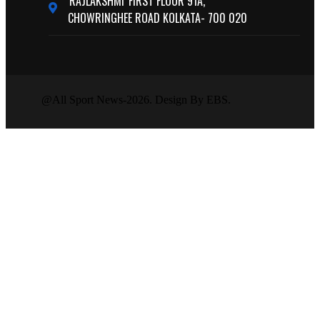
'RAJLAKSHMI' FIRST FLOOR 91A,
CHOWRINGHEE ROAD KOLKATA- 700 020
@All Sport News-2026. Design By EBS.