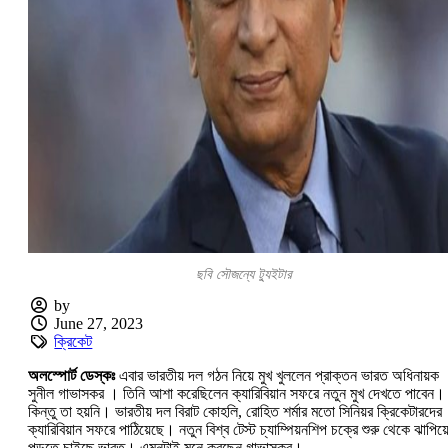
ছবি সৌজন্যে ট্যুইটার
by
June 27, 2023
ক্রিকেট
অলস্পোর্ট ডেস্কঃ
এবার ভারতীয় দল গঠন নিয়ে মুখ খুললেন প্রাক্তন ভারত অধিনায়ক
সুনীল গাভাসকর । তিনি আশা করেছিলেন ক্যারিবিয়ান সফরে নতুন মুখ দেখতে পাবেন।
কিন্তু তা হয়নি। ভারতীয় দল বিরাট কোহলি, রোহিত শর্মার মতো সিনিয়র ক্রিকেটারদের
ক্যারিবিয়ান সফরে পাঠিয়েছে। নতুন বিশ্ব টেস্ট চ্যাম্পিয়নশিপ চক্রে শুরু থেকে ঝাপিয়
পড়তে চাইছে ভারত। এমনটাই মনে করছেন গাভাসকর।