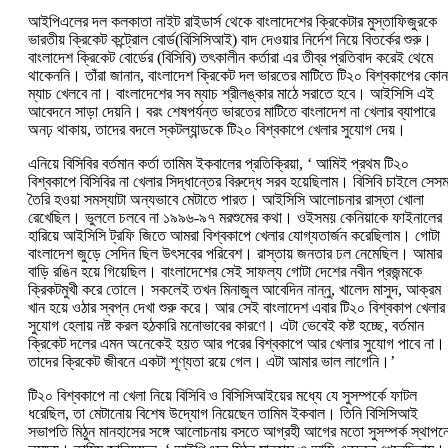
আইপিএলের দল কলকাতা নাইট রাইডার্স থেকে বাংলাদেশের ক্রিকেটার মুস্তাফিজুরকে
ভারতীয় ক্রিকেট কন্ট্রোল বোর্ড(‌বিসিসিআই)‌ বাদ দেওয়ার নির্দেশ নিয়ে বিতর্কের শুরু।
বাংলাদেশ ক্রিকেট বোর্ডের (‌বিসিবি)‌ তৎকালীন কর্তারা এর তীব্র প্রতিবাদ করেই থেমে
থাকেননি। তাঁরা জানান, বাংলাদেশ ক্রিকেট দল ভারতের মাটিতে টি২০ বিশ্বকাপের কো
ম্যাচ খেলবে না। বাংলাদেশের সব ম্যাচ শ্রীলঙ্কার মাঠে সরাতে হবে। আইসিসি এই
আবেদনে সাড়া দেয়নি। বরং শেষপর্যন্ত ভারতের মাটিতে বাংলাদেশ না খেলার ব্যাপারে
অনঢ় থাকায়, তাদের বদলে স্কটল্যান্ডকে টি২০ বিশ্বকাপে খেলার সুযোগ দেয়।
এনিয়ে বিসিবির বর্তমান কর্তা তামিম ইকবালের প্রতিক্রিয়া, ‘‌ আমিই প্রথম টি২০
বিশ্বকাপে বিসিবির না খেলার সিদ্ধান্তের বিরুদ্ধে সরব হয়েছিলাম। বিসিবি চাইলে সেস
তৈরি হওয়া সমস্যাটা অন্যভাবে মেটাতে পারত। আইসিসি আলোচনার রাস্তা খোলা
রেখেছিল। ভুললে চলবে না ১৯৯৬-‌৯৭ মরশুমের কথা। ওইসময় কেনিয়াকে ফাইনালের
হারিয়ে আইসিসি ট্রফি জিতে আমরা বিশ্বকাপে খেলার যোগ্যতার্জন করেছিলাম। গোটা
বাংলাদেশ জুড়ে সেদিন ছিল উৎসবের পরিবেশ। রাস্তায় জনতার ঢল নেমেছিল। আমার
বাড়ি রঙিন হয়ে গিয়েছিল। বাংলাদেশের সেই সাফল্য গোটা দেশের নবীন প্রজন্মকে
ক্রিকটমুখী করে তোলে। সকলেই তখন মিনাজুল আবেদিন নান্নু, খালেদ মাসুদ, আক্রম
খান হয়ে ওঠার স্বপ্ন দেখা শুরু করে। আর সেই বাংলাদেশ এবার টি২০ বিশ্বকাপ খেলার
সুযোগ হেলায় নষ্ট করল হঠকারি মনোভাবের কারণে। এটা ভেবেই কষ্ট হচ্ছে, বর্তমান
ক্রিকেট দলের এমন অনেকেই হয়ত আর পরের বিশ্বকাপে আর খেলার সুযোগ পাবে না।
তাদের ক্রিকেট জীবনে একটা শূণ্যতা রয়ে গেল। এটা আমার ভাল লাগেনি।’‌
টি২০ বিশ্বকাপে না খেলা নিয়ে বিসিবি ও বিসিসিআইয়ের মধ্যে যে সুসম্পর্কে ফাটল
ধরেছিল, তা মেটানোয় বিশেষ উদ্যোগ নিয়েছেন তামিম ইকবাল। তিনি বিসিসিআই
সভাপতি মিঠুন মানহাসের সঙ্গে আলোচনায় বসতে আগ্রহী আগের মতো সুসম্পর্ক স্থাপন