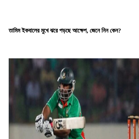
‌তামিম ইকবালের মুখে ঝরে পড়ছে আক্ষেপ, জেনে নিন কেন?‌