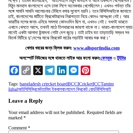
লক্ষ্যে। তামিম জানিয়ছেন, ‘‌ আইপিএলে মিঠুন মানহাস ও আমি একদলে খেলেছিলাম।
মিঠুন মানহাস বাংলাদেশে এসে ঢাকা লিগে অনেকবার খেলেছিলেন। এখনও পর্যন্ত তাঁর
সঙ্গে সামনি সামনি আলোচনার টেবিলে বসার সুযোগ হয়নি। তবে বিসিসিআইকে জানাতে
চাই, বাংলাদেশের মাটিতে ক্রিকেটারদের নিরাপত্তা নিয়ে কোনও আশঙ্কা নেই। আর
ভারতীয় দলের জন্য এনিয়ে সমস্যা কোনওদিন ছিল না, এখনও নেই। যখনই ভারতে
এখানে খেলতে আসে, তখনই মাঠে তিলধারনের জায়গা থাকে না। ভারত-‌বাংলাদেশ ম্যাচ
মানেই একটা আলাদা উন্মাদনা গোটা দেশ জুড়ে। তাই চাইব যত তাড়াতাড়ি সম্ভব সব
বিতর্ক মিটিয়ে দু’‌দেশের মাঝে ক্রিকেট মাঠের লড়াইটা আবার শুরু করা।’‌‌
খেলার খবরের জন্য ক্লিক করুন:
www.allsportindia.com
অলস্পোর্ট নিউজের সঙ্গে থাকতে লাইক আর ফলো করুন:
ফেসবুক
ও
টুইটার
Facebook
Copy
X
Telegram
LinkedIn
Messenger
Pinterest
Link
Tags:
bangladesh crircket board
BCCI
Cricket
ICC
Tamim
Iqbal
আইসিসি
ক্রিকেট
তামিম ইকবাল
বাংলাদেশ ক্রিকেট বোর্ড
বিসিসিআই
Leave a Reply
Your email address will not be published.
Required fields are
marked
*
Comment
*