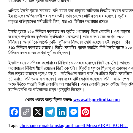
ফলোয়ার সহ তিনি প্রথম এশিয়ান হয়েছেন।
এশিয়ায় ইনস্টাগ্রামে সবচেয়ে বেশি ফলো করা মানুষের তালিকায় দ্বিতীয় স্থানে রয়েছে
ইসরায়েলের অভিনেত্রী গ্যাল গ্যাডট। তার ১০.৩ কোটি ফলোয়ার রয়েছে। তৃতীয়
নম্বরে থাইল্যান্ডের সঙ্গীতশিল্পী লিসা, যার ৯৪ মিলিয়ন ফলোয়ার রয়েছে।
ইনস্টাগ্রামে ২৫০ মিলিয়ন ফলোয়ার সহ তৃতীয় খেলোয়াড় বিরাট কোহলি। এক নম্বরে
রয়েছেন পর্তুগালের ফুটবলার ক্রিশ্চিয়ানো রোনাল্ডো। তাঁর ফলোয়ারের সংখ্যা ৫৮৫
মিলিয়ন। অন্যদিকে আর্জেন্তাইন ফুটবলার লিওনেল মেসি রয়েছেন দুই নম্বরে। তাঁর
৪৬১ মিলিয়ন ফলোয়ার রয়েছে। বিরাট কোহলিই প্রথম ভারতীয় যিনি ইনস্টাগ্রামে ১০০
মিলিয়ন ফলোয়ারের সংখ্যা পূর্ণ করেছিলেন।
ইনস্টাগ্রামে সামগ্রিক ফলোয়ারের নিরিখে ১৬ নম্বরে রয়েছেন বিরাট কোহলি। ভারতে
ফলোয়ারের নিরিখে শীর্ষে রয়েছেন বিরাট কোহলি। দ্বিতীয় স্থানে প্রিয়াঙ্কা চোপড়া এব
তিন নম্বরে রয়েছেন শ্রদ্ধা কাপুর। আইপিএলে দারুণ ফর্মে দেখাচ্ছিল বিরাট কোহলিক
১৪ ম্যাচে তিনি ৬৩৯ রান করেন। এর মধ্যে ২টি সেঞ্চুরি করেছেন তিনি। যদিও প্লে
অফে উঠতে পারেনি বিরাট কোহলির দল আরসিবি। এখন কোহলি লন্ডনে পৌঁছে বিশ্ব টেস
চ্যাম্পিয়নশিপের ফাইনালের জন্য প্রস্তুতি নিচ্ছেন।
খেলার খবরের জন্য ক্লিক করুন:
www.allsportindia.com
Facebook
Copy
X
Telegram
LinkedIn
Messenger
Pinterest
Link
Tags:
christiano ronaldo
Instagram
Lionell Messi
VIRAT KOHLI