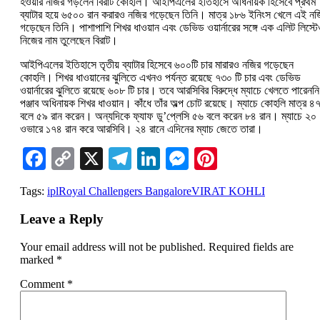
হওয়ার নজির গড়লেন বিরাট কোহলি। আইপিএলের ইতিহাসে অধিনায়ক হিসেবে প্রথম
ব্যাটার হয়ে ৬৫০০ রান করারও নজির গড়েছেন তিনি। মাত্র ১৮৬ ইনিংস খেলে এই নজ
গড়েছেন তিনি। পাশাপাশি শিখর ধাওয়ান এবং ডেভিড ওয়ার্নারের সঙ্গে এক এলিট লিস্ট
নিজের নাম তুলেছেন বিরাট।
আইপিএলের ইতিহাসে তৃতীয় ব্যাটার হিসেবে ৬০০টি চার মারারও নজির গড়েছেন
কোহলি। শিখর ধাওয়ানের ঝুলিতে এখনও পর্যন্ত রয়েছে ৭৩০ টি চার এবং ডেভিড
ওয়ার্নারের ঝুলিতে রয়েছে ৬০৮ টি চার। তবে আরসিবির বিরুদ্ধে ম্যাচে খেলতে পারেননি
পঞ্জাব অধিনায়ক শিখর ধাওয়ান। কাঁধে তাঁর অল্প চোট রয়েছে। ম্যাচে কোহলি মাত্র ৪
বলে ৫৯ রান করেন। অন্যদিকে ফ্যাফ ডু’প্লেসি ৫৬ বলে করেন ৮৪ রান। ম্যাচে ২০
ওভারে ১৭৪ রান করে আরসিবি। ২৪ রানে এদিনের ম্যাচ জেতে তারা।
Facebook
Copy
X
Telegram
LinkedIn
Messenger
Pinterest
Link
Tags:
ipl
Royal Challengers Bangalore
VIRAT KOHLI
Leave a Reply
Your email address will not be published.
Required fields are
marked
*
Comment
*