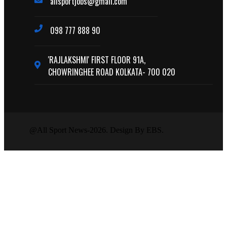
allsportjobs@gmail.com
098 777 888 90
'RAJLAKSHMI' FIRST FLOOR 91A,
CHOWRINGHEE ROAD KOLKATA- 700 020
@All Sport News-2026. Design By EBS.