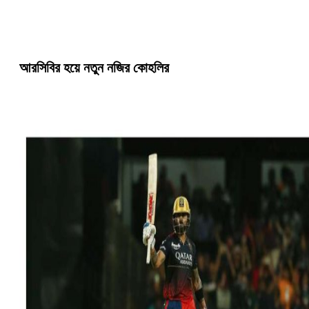
আরসিবির হয়ে নতুন নজির কোহলির