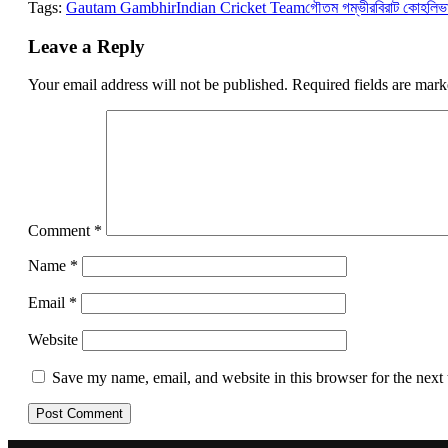
Tags:
Gautam Gambhir
Indian Cricket Team
গৌতম গম্ভীর
বিরাট কোহলি
ভ
Leave a Reply
Your email address will not be published.
Required fields are mar
Comment
*
Name
*
Email
*
Website
Save my name, email, and website in this browser for the next