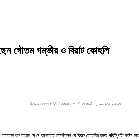
 বলছেন গৌতম গম্ভীর ও বিরাট কোহলি
ইডেনে মুখোমুখি বিরাট কোহলি ও গৌতম গম্ভীর। —কেকেআর এক্স
কার্যকাল শুরু করেন, তখন অনেকেই ভাবছিলেন যে বিরাট কোহলির জন্য পরিস্থিতি কঠিন হয়ে 