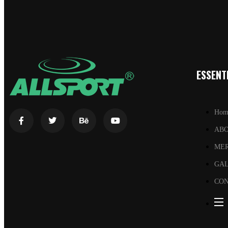
ESSENTI
Hom
AB
ME
GA
CON