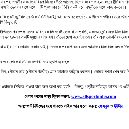
 হওয়ার পর, গম্ভীর একমাত্র বিকল্প হিসেবে উঠে আসেম, বিশেষ করে গত ২-৩ বছরে ইন্ডিয়ান 
ম্মতি দেওয়ার সঙ্গে সঙ্গে, এটি প্রথমবার যে তিনি একই দলে গম্ভীরের সঙ্গে কাজ করবেন।
য় ক্রিকেট কন্ট্রোল বোর্ডকে (বিসিসিআই) আশ্বস্ত করেছেন যে অতীতে গম্ভীরের সঙ্গে তাঁর
বেশি কিছু নেই।
লে প্রতিপক্ষ দলের অধিনায়ক হিসেবেই হোক বা সম্প্রতি, একজন মেন্টর এবং নিজ নিজ ফ্র্য
এল ২০২৪-এর একটি ম্যাচের সময় যখন তাঁদের দেখা হয়েছিল তখন তাঁর এবং কোহলির মধ্যে স
ু যা এই দেশের জানার দরকার নেই। নিজেকে প্রকাশ করার এবং আমাদের নিজ নিজ দলকে জিত
পরে লোকেরা তাঁদের সম্পর্ক নিয়ে হতাশ হয়েছিল।
দিন, গৌতম ভাই (গৌতম গম্ভীর) এসে আমাকে জড়িয়ে ধরলেন। তোমার মশলা শেষ হয়ে গিয়
চের ওয়ানডে সিরিজে পাওয়া যাবে বলে আশা করা হয়নি। কিন্তু, গম্ভীর দায়িত্বে আসার প
খেলার খবরের জন্য ক্লিক করুন:
www.allsportindia.com
অলস্পোর্ট নিউজের সঙ্গে থাকতে লাইক আর ফলো করুন:
ফেসবুক
ও
টুইটার