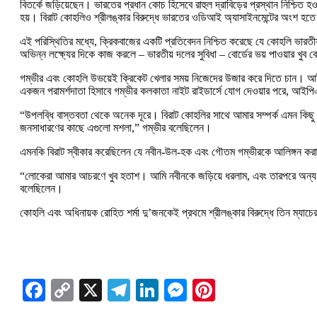
বিতর্কে জড়িয়েছেন। ভারতের প্রধান কোচ হিসেবে রাহুল দ্রাবিড়ের প্রস্থান নিশ্চিত
হয়। বিরাট কোহলিও শ্রীলঙ্কার বিরুদ্ধে ভারতের ওডিআই অ্যাসাইনমেন্টের অংশ হতে স
এই পরিস্থিতির মধ্যে, ক্রিকবাজের একটি প্রতিবেদন নিশ্চিত করেছে যে কোহলি ভারতী
অভিন্ন লক্ষ্যের দিকে কাজ করলে – ভারতীয় দলের সুবিধা – বোর্ডের ভয় পাওয়ার খুব 
গম্ভীর এবং কোহলি উভয়েই ক্রিকেট খেলার সময় নিজেদের উজার করে দিতে চান। আইপিএ
একজন পরামর্শদাতা হিসাবে গম্ভীর কলকাতা নাইট রাইডার্সে যোগ দেওয়ার পরে, আইপি
“উপলব্ধি বাস্তবতা থেকে অনেক দূরে। বিরাট কোহলির সাথে আমার সম্পর্ক এমন কিছ
জনসাধারণের কাছে এগুলো মশলা,” গম্ভীর বলেছিলেন।
এমনকি বিরাট স্বীকার করেছিলেন যে নবীন-উল-হক এবং গৌতম গম্ভীরকে আলিঙ্গন করার 
“লোকেরা আমার আচরণে খুব হতাশ। আমি নবীনকে জড়িয়ে ধরলাম, এবং তারপরে অন্য 
বলেছিলেন।
কোহলি এবং অধিনায়ক রোহিত শর্মা দু’জনকেই প্রথমে শ্রীলঙ্কার বিরুদ্ধে তিন ম্যা
Facebook
Copy
X
Telegram
LinkedIn
Messenger
Pinterest
Link