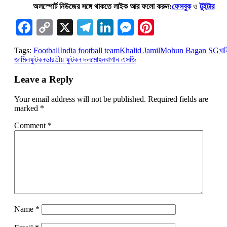
অলস্পোর্ট নিউজের সঙ্গে থাকতে লাইক আর ফলো করুন:
ফেসবুক
ও
টুইটার
Facebook
Copy
X
Telegram
LinkedIn
Messenger
Pinterest
Link
Tags:
Football
India football team
Khalid Jamil
Mohun Bagan SG
খা
জামিল
ফুটবল
ভারতীয় ফুটবল দল
মোহনবাগান এসজি
Leave a Reply
Your email address will not be published.
Required fields are
marked
*
Comment
*
Name
*