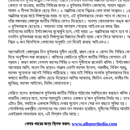
মোহনবাগান সুপার জায়ান্ট শেষপর্যন্ত ইরানে সেপাহান এফসির বিরুদ্ধে এসিএল ২র ম্যাচ
খেলতে না যাওয়ায়, জাতীয় শিবিরের জন্য ৩ ফুটবলার লিস্টন কোলাসো, সাহাল আব্দুল
সামাদ ও দীপক টাংরিকে ছেড়ে দিল। ৮ অক্টোবর থেকে শিল্ডের খেলা থাকা সত্ত্বেও। ১
অক্টোবর ঘরের মাঠে সিঙ্গাপুরের ম্যাচ না হলে, এই ফুটবলারদের ফেরত পাবে না জেনেও।
তাঁরা মঙ্গলবার বেঙ্গালুরু জাতীয় শিবিরে যোগও দিয়েছেন। অবশ্য মোহনবাগান অঙ্ক কষ
৩ ফুটবলারকে ছেড়েছে। সম্ভবত তারা আশ্বাস পেয়েছে আইএফএর কাছে শিল্ড
ফাইনালের ডার্বিতে ইস্টবেঙ্গলের মুখোমুখি হলে, সেই ম্যাচ ১৮ অক্টোবরের আগে হবে না
ততদিন ফুটবলাররা ঘরের মাঠে সিঙ্গাপুরের বিরুদ্ধে ফিরতি ম্যাচ খেলে ফিরে আসবেন। 
শিল্ডে ৬ জন বিদেশিকে খেলানোর অনুমতি তো দিয়েই রাখছে আইএফএ।
আগেরদিনই বেঙ্গালুরুর তিন ফুটবলার সুনীল ছেত্রী, রাহুল বেকে ও রোশন সিং শিবিরে য
দিয়ে অনুশীলন শুরু করেছেন। খালিদের কোচিংয়ে সুনীলে জাতীয় শিবিরে যোগদান এই
প্রথম। কারণ কাফা নেশনস কাপের শিবির ও দলে সুনীলকে রাখেননি খালিদ। ইস্টবেঙ্গল
আনোয়ার আলি, মহেশ সিং ছাড়াও পাঞ্জাব এফসি মহম্মদ উভেস, পরমবীর, নিখিল প্রভু,
মহম্মদ সুহেলকে আগেই শিবিরে পাঠিয়েছে। আর তাই শিবিরে অনর্থক ফুটবলারদের ভিড়
কমাতে জাতীয় কোচ খালিদ ছেড়ে দিয়েছেন আশির আখতার, জিতিন এমএস, মনবীর সিং
জুনিয়র, মহম্মদ আইমেন, ভিবিন মোহাননকে।
দেরিতে হলেও ক্লাবগুলো ফুটবলার জাতীয় শিবিরে পাঠানোয় স্বস্তিবোধ করছেন খালিদ
ভারতীয় কোচের মতে, দলের প্রস্তুতি কোনও একজন দু’জন ফুটবলার নির্ভর নয়। তবে
এটাও ঠিক, সবাইকে একসঙ্গে শিবিরে দেখার সুযোগ পেলে সেরা দল বাছতে সুবিধা হয়।
গোলকিপার গুরপ্রীত যোগদানের পর যেমন দল লাভবান হয়েছিল, সুনীলের শিবিরে আসাটা
একইরকম লাভদায়ক হবে, এই বিশ্বাস তাঁর আছে।
খেলার খবরের জন্য ক্লিক করুন:
www.allsportindia.com