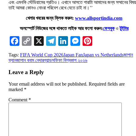
এবং এমনকি স্টেডিয়ামের প্রতিও। এখানে আসতে পারাটা আমাদের জন্য সম্মানের বিষয়
তাই আমরা কোনও নোংরা পরিবেশ রেখে যেতে চাই না।’’
খেলার খবরের জন্য ক্লিক করুন:
www.allsportindia.com
অলস্পোর্ট নিউজের সঙ্গে থাকতে লাইক আর ফলো করুন:
ফেসবুক
ও
টুইটার
Facebook
Copy
X
Telegram
LinkedIn
Messenger
Pinterest
Link
Tags:
FIFA World Cup 2026
Japan Fan
Japan vs Netherlands
জাপান
ফ্যান
জাপান বনাম নেদারল্যান্ডস
ফিফা বিশ্বকাপ ২০২৬
Leave a Reply
Your email address will not be published.
Required fields are
marked
*
Comment
*