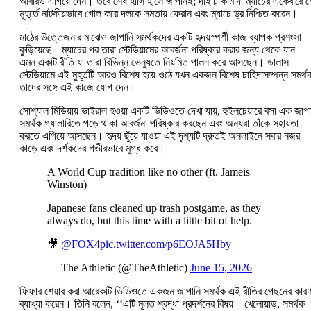
আবারও এগিয়ে দেন। তবে শেষ হাসি হাসে জাপানই; দাইচি কামাদা ম্যাচের একেবারে 
মুহূর্তে নাটকীয়ভাবে গোল করে দলকে সমতায় ফেরান এবং ম্যাচে ড্র নিশ্চিত করেন।
মাঠের উত্তেজনার মাঝেও জাপানি সমর্থকদের একটি হৃদয়স্পর্শী কাজ ব্যাপক প্রশংসা
কুড়িয়েছে। ম্যাচের পর তারা স্টেডিয়ামের আবর্জনা পরিষ্কার করার জন্য থেকে যান—
এমন একটি রীতি যা তারা বিভিন্ন ভেন্যুতে নিয়মিত পালন করে আসছেন। ডালাস
স্টেডিয়ামে এই মুহূর্তটি আরও বিশেষ হয়ে ওঠে যখন একজন বিশেষ চাহিদাসম্পন্ন সমর্
তাদের সঙ্গে এই কাজে যোগ দেন।
সোশ্যাল মিডিয়ায় ভাইরাল হওয়া একটি ভিডিওতে দেখা যায়, হুইলচেয়ারে বসা এক জাপা
সমর্থক গ্যালারিতে পড়ে থাকা আবর্জনা পরিষ্কার করছেন এবং অন্যরা তাঁকে সহায়তা
করতে এগিয়ে আসছেন। হৃদয় ছুঁয়ে যাওয়া এই দৃশ্যটি দ্রুতই অনলাইনে সবার নজর
কাড়ে এবং দর্শকদের গভীরভাবে মুগ্ধ করে।
A World Cup tradition like no other (ft. Jameis
Winston)
Japanese fans cleaned up trash postgame, as they
always do, but this time with a little bit of help.
🎥
@FOX4
pic.twitter.com/p6EOJA5Hby
— The Athletic (@TheAthletic)
June 15, 2026
ফিফার শেয়ার করা আরেকটি ভিডিওতে একজন জাপানি সমর্থক এই রীতির পেছনের কার
ব্যাখ্যা করেন। তিনি বলেন, ‘‘এটি মূলত শ্রদ্ধা প্রদর্শনের বিষয়—খেলোয়াড়, সমর্থক