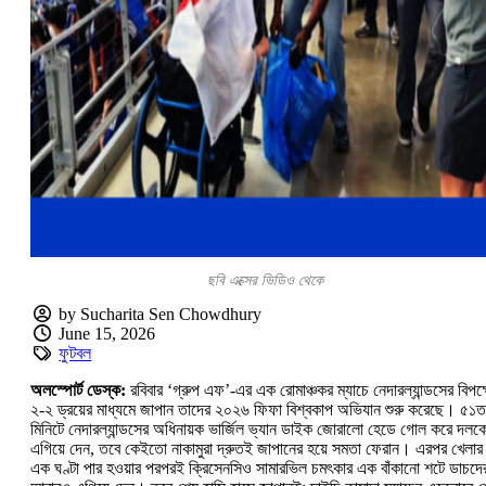
ছবি এক্সের ভিডিও থেকে
by Sucharita Sen Chowdhury
June 15, 2026
ফুটবল
অলস্পোর্ট ডেস্ক:
রবিবার ‘গ্রুপ এফ’-এর এক রোমাঞ্চকর ম্যাচে নেদারল্যান্ডসের বিপক্
২-২ ড্রয়ের মাধ্যমে জাপান তাদের ২০২৬ ফিফা বিশ্বকাপ অভিযান শুরু করেছে। ৫১
মিনিটে নেদারল্যান্ডসের অধিনায়ক ভার্জিল ভ্যান ডাইক জোরালো হেডে গোল করে দলক
এগিয়ে দেন, তবে কেইতো নাকামুরা দ্রুতই জাপানের হয়ে সমতা ফেরান। এরপর খেলার
এক ঘণ্টা পার হওয়ার পরপরই ক্রিসেনসিও সামারভিল চমৎকার এক বাঁকানো শটে ডাচদে