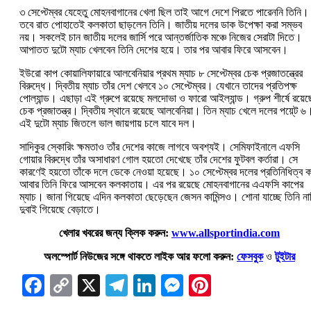
৩ সেপ্টেম্বর যেহেতু মোহনবাগানের খেলা ছিল তাই আগে দেশে পিরতে পারেননি তিনি।
তবে রাত পোহাতেই কলকাতা ছাড়লেন তিনি। জাতীয় দলের ডাক উপেক্ষা করা সম্ভব
নয়। সকলেই চান জাতীয় দলের জার্সি পরে আন্তর্জাতিক মঞ্চে নিজের সেরাটা দিতে।
আপাতত দুটো ম্যাচ খেলবেন তিনি দেশের হয়ে। তার পর আবার ফিরে আসবেন।
ইউরো কাপ কোয়ালিফায়ারে আলবেনিয়ার প্রথম ম্যাচ ৮ সেপ্টেম্বর চেক প্রজাতন্ত্রের
বিরুদ্ধে। দ্বিতীয় ম্যাচ তাঁর দেশ খেলবে ১০ সেপ্টেম্বর। যেখানে তাদের প্রতিপক্ষ
পোল্যান্ড। এছাড়া এই গ্রুপে রয়েছে মলদোভা ও ফারো আইল্যান্ড। গ্রুপ শীর্ষে রয়েছ
চেক প্রজাতন্ত্র। দ্বিতীয় স্থানে রয়েছে আলবেনিয়া। তিন ম্যাচ খেলে দলের পয়ে্ট ৬
এই দুটো ম্যাচ জিতলে ভাল জায়গায় চলে যাবে দল।
সাদিকুর স্কোরিং ক্ষমতাও তাঁর দেশের কাজে লাগবে অবশ্যই। সেমিফাইনালে এফসি
গোয়ার বিরুদ্ধে তাঁর অসাধারণ গোল হয়তো দেখেছে তাঁর দেশের ফুটবল কর্তারা। সে
কারণেই হয়তো তাঁকে দলে ডেকে নেওয়া হয়েছে। ১০ সেপ্টেম্বর দলের প্রতিনিধিত্ব 
আবার তিনি ফিরে আসবেন কলকাতায়। এর পর রয়েছে মোহনবাগানের এএফসি কাপের
ম্যাচ। জানা গিয়েছে এদিন কলকাতা ছেড়েছেন জেসন কামিন্সও। শোনা যাচ্ছে তিনি না
দুবাই গিয়েছে বেড়াতে।
খেলার খবরের জন্য ক্লিক করুন:
www.allsportindia.com
অলস্পোর্ট নিউজের সঙ্গে থাকতে লাইক আর ফলো করুন:
ফেসবুক
ও
টুইটার
Facebook
Copy
X
Telegram
LinkedIn
Messenger
Pinterest
Link