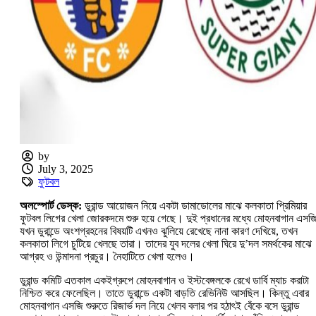
by
July 3, 2025
ফুটবল
অলস্পোর্ট ডেস্ক:
ডুরান্ড আয়োজন নিয়ে একটা ডামাডোলের মাঝে কলকাতা প্রিমিয়ার
ফুটবল লিগের খেলা জোরকদমে শুরু হয়ে গেছে। দুই প্রধানের মধ্যে মোহনবাগান এসজ
যখন ডুরান্ডে অংশগ্রহনের বিষয়টি এখনও ঝুলিয়ে রেখেছে নানা কারণ দেখিয়ে, তখন
কলকাতা লিগে চুটিয়ে খেলছে তারা। তাদের যুব দলের খেলা ঘিরে দু’‌দল সমর্থকের মাঝে
আগ্রহ ও উন্মাদনা প্রচুর। নৈহাটিতে খেলা হলেও।
ডুরান্ড কমিটি এতকাল একইগ্রুপে মোহনবাগান ও ইস্টবেঙ্গলকে রেখে ডার্বি ম্যাচ করাটা
নিশ্চিত করে ফেলেছিল। তাতে ডুরান্ডে একটা বাড়তি রেভিনিউ আসছিল। কিন্তু এবার
মোহনবাগান এসজি শুরুতে রিজার্ভ দল নিয়ে খেলব বলার পর হঠাৎই বেঁকে বসে ডুরান্ড