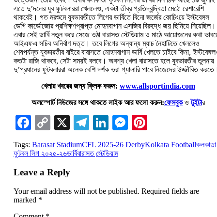
এতে দু’‌দলের যুব ফুটবলাররা খেললেও, একটা তীব্র প্রতিদ্বন্দ্বিতা মেঠো রেশারেশি
থাকবেই। গত মরশুমে যুবভারতীতে লিগের ডার্বিতে বিনো জর্জের কোচিংয়ে ইস্টবেঙ্গল
ডেগি কার্ডোজোর প্রশিক্ষণপ্রাপ্ত মোহনবাগান এসজির বিরুদ্ধে জয় ছিনিয়ে নিয়েছিল।
এবার সেই ডার্বি নতুন করে সেজে ওঠা বারাসত স্টেডিয়াম ও মাঠে আয়োজনের কথা ভাব
আইএফএ সচিব অনির্বাণ দত্ত। তবে লিগের অন্যান্য ম্যাচ নৈহাটিতে খেললেও
শেষপর্যন্ত যুবভারতীর বাইরে বারাসতে মোহনবাগান ডার্বি খেলতে চাইবে কিনা, ইস্টবেঙ্গ
কতটা রাজি থাকবে, সেটা সময়ই বলবে। অবশ্য খেলা বারাসতে হলে যুবভারতীর তুলনায়
দু’‌প্রধানের ফুটবলাররা অনেক বেশি দর্শক ভরা গ্যালারি পাবে নিজেদের উজ্জীবিত করতে
খেলার খবরের জন্য ক্লিক করুন:
www.allsportindia.com
অলস্পোর্ট নিউজের সঙ্গে থাকতে লাইক আর ফলো করুন:
ফেসবুক
ও
টুইটা
র
Facebook
Copy
X
Telegram
LinkedIn
Messenger
Pinterest
Link
Tags:
Barasat Stadium
CFL 2025-26 Derby
Kolkata Football
কলকাতা
ফুটবল লিগ ২০২৫-২৬
ডার্বি
বারাসত স্টে়ডিয়াম
Leave a Reply
Your email address will not be published.
Required fields are
marked
*
Comment
*