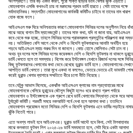
অংশগ্রহণে। তার বড় একটা কারণ, পুরো শক্তি ছাড়ার ডার্বি খেলার ঝুঁকি এড়াতে।
মোহনবাগান এসজি কখনওই চায় না মরশুমের প্রথম ডার্বি হারতে। সেটা তাদের পক্ষে
মর্যাদাহানিকর। সদ্যগঠিত মোহনবাগানের কার্যকরী কমিটিও চাইবে না তাদের নাম খারাপ
হোক বাজে ফলে।
আইএসএল শুরু ঘিরে অনিশ্চয়তার কারণে মোহনবাগান সিনিয়র দলের অনুশীলন নিয়ে ধাঁধ
মাঝে আছে বাগান টিম ম্যানেজমেন্ট। তাদের সাফ কথা, যদি না জানা যায়, আইএসএল
কবে থেকে শুরু হচ্ছে, তাহলে সিনিয়র দলের প্রাকমরশুম প্রস্তুতির পরিকল্পনা করা সম্ভ
নয়। অতিরিক্ত বেশি আগে থেকে দেশি ও বিদেশি ফুটবলারদের আনাটা অর্থহীন হয়ে
পড়বে আইএসএল ম্যাচ শুরুর দিন না জানলে। কোচ হোসে মোলিনাও সেটা চান না।
অথচ যুব দলের সঙ্গে সিনিয়র দলের কয়েকজন দেশি ও বিদেশি ফুটবলার না থাকলে ডুরান্ড
ডার্বি খেলতে হলে তা সমস্যার। বিশেষ করে ইস্টবেঙ্গল যেখানে রিজার্ভ দলের সঙ্গে সিনি
কিছু ফুটবলারদের খেলানোর কথা ভেবে রেখেছে ডুরান্ড ডার্বি হলে। মোহনবাগানের সেখা
আপত্তি ডার্বি খেলতে। তারা মুখে একথা না বললেও, ভেতরে ভেতরে এই ভাবনাটা পো
করেই ডুরান্ড খেলার ব্যাপারে সম্মতিতে ধীরে চলো নীতি নিয়েছে।
তবে যেটুকু আভাস মিলেছে, একঝাঁক আইএসএল ক্লাবের নাম প্রত্যাহারের মাঝে
মোহনবাগানকে খেলিয়ে ডুরান্ডের জৌলুস কিছুটা হলেও ধরে রাখতে গ্রুপ পর্যায়ে
মোহনবাগান ও ইস্টবেঙ্গলকে এক গ্রুপে রেখে ডার্বি খেলানোর সিদ্ধান্ত থেকে সরে আস
টুর্নামেন্ট কমিটি। পরবর্তী সময়ে নকআউট পর্বে দেখা হলে আলাদা কথা। ততদিনে
মোহনবাগান প্রয়োজন মতো সিনিয়র দেশি ও বিদেশি ফুটবলার এনে ডার্বির লড়াইয়ে নামা
ঝুঁকি নিতেই পারে।
এতে অবশ্য লাভই হবে আইএফএর। ডুরান্ড ডার্বি আদৌ হবে কিনা, সেই টালবাহানার
মাঝে কলকাতা ফুটবল লিগ ২০২৫-২৬ ডার্বি সমযমতো হলে, সেটা ঘিরে একটা আলাদা
উত্তেজনা তৈরি হবেই। এবার কলকাতা ফুটবল লিগের ডার্বির দিন ঠিক আছে ১৯ জুলা