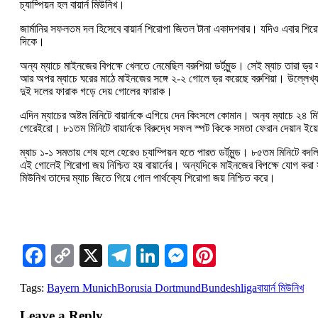
চ্যাম্পিয়ন হল বায়ার্ন মিউনিখ।
জার্মানির সফলতম দল হিসেবে বায়ার্ন শিরোপা জিতল টানা একাদশবার। যদিও এবার শিরো
দিকে।
অন্য ম্যাচে মাইনজের বিপক্ষে খেলতে নেমেছিল বরুশিয়া ডর্টমুন্ড। সেই ম্যাচ তারা ড্র 
আর অপর ম্যাচে ঘরের মাঠে মাইনজের সঙ্গে ২-২ গোলে ড্র করেছে বরুশিয়া। উল্লেখ্য ২০
দুই দলের ফারাক গড়ে দেয় গোলের ফারাক।
এদিন ম্যাচের অষ্টম মিনিটে বায়ার্নকে এগিয়ে দেন কিংসলে কোমান। অন‍্য ম্যাচে ২৪ মিন
গেরেইরো। ৮১তম মিনিটে বায়ার্নকে বিরুদ্ধে সফল স্পট কিকে সমতা ফেরান দেয়ান ইয
ম্যাচ ১-১ সমতায় শেষ হলে হেরেও চ্যাম্পিয়ন হতে পারত ডর্টমুন্ড। ৮৫তম মিনিটে বদলি হি
এই গোলেই শিরোপা জয় নিশ্চিত হয় বায়ার্নের। অন্যদিকে মাইনজের বিপক্ষে যোগ করা সম
মিউনিখ তাদের ম্যাচ জিতে গিয়ে গোল পার্থক্যে শিরোপা জয় নিশ্চিত করে।
Facebook
Copy
X
Telegram
LinkedIn
Messenger
Pinterest
Link
Tags:
Bayern Munich
Borusia Dortmund
Bundeshliga
বায়ার্ন মিউনিখ
Leave a Reply