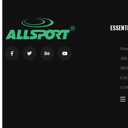
ESSENTI
Hom
AB
ME
GA
CON