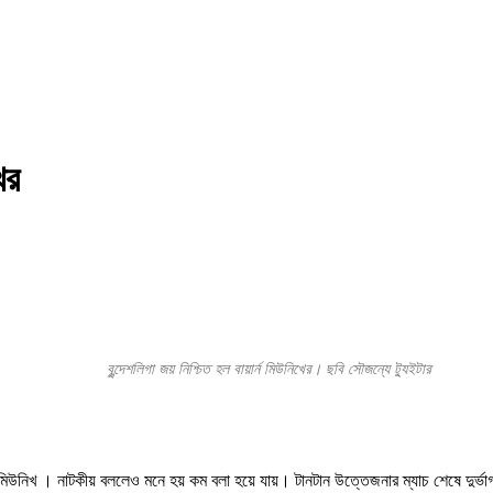
নিখের
বুন্দেশলিগা জয় নিশ্চিত হল বায়ার্ন মিউনিখের। ছবি সৌজন্যে ট্যুইটার
়ার্ন মিউনিখ । নাটকীয় বললেও মনে হয় কম বলা হয়ে যায়। টানটান উত্তেজনার ম্যাচ শেষে দুর্ভাগ