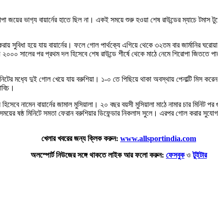
পা জয়ের ভাগ‍্য বায়ার্নের হাতে ছিল না। একই সময়ে শুরু হওয়া শেষ রাউন্ডের ম্যাচে ট
করায় সুবিধা হয়ে যায় বায়ার্নের। ফলে গোল পার্থক‍্যে এগিয়ে থেকে ৩২তম বার জার্মানির ঘর
০০ সালের পর প্রথম দল হিসেবে শেষ রাউন্ডে শীর্ষে থেকে মাঠে নেমে শিরোপা জিততে পারল না ড
িটের মধ‍্যে দুই গোল খেয়ে যায় বরুশিয়া। ১-০ তে পিছিয়ে থাকা অবস্থায় পেনাল্টি মিস করেন
়োবিচ।
সেবে নামেন বায়ার্নের জামাল মুসিয়ালা। ২০ বছর বয়সী মুসিয়ালা মাঠে নামার চার মিনিট পর গু
য়ের ষষ্ঠ মিনিটে সমতা ফেরান বরুশিয়ার ডিফেন্ডার নিকলাস সুলে। এরপর গোল করার সুযোগ পেয
খেলার খবরের জন্য ক্লিক করুন:
www.allsportindia.com
অলস্পোর্ট নিউজের সঙ্গে থাকতে লাইক আর ফলো করুন:
ফেসবুক
ও
টুইটার