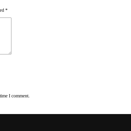
ked
*
 time I comment.