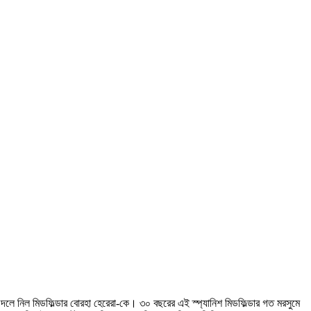
তিতে দলে নিল মিডফিল্ডার বোরহা হেরেরা-কে। ৩০ বছরের এই স্প্যানিশ মিডফিল্ডার গত মরসুমে