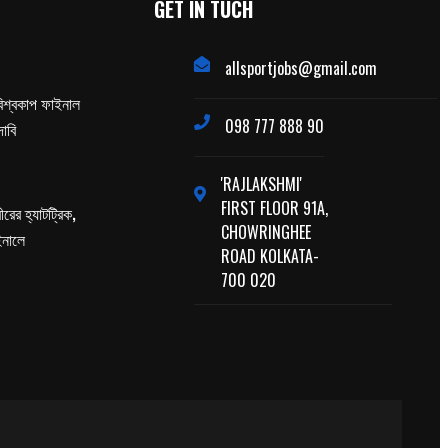
GET IN TUCH
allsportjobs@gmail.com
িশ্বকাপ ফাইনাল
098 777 888 90
াবি
'RAJLAKSHMI'
FIRST FLOOR 91A,
ের হ্যাটট্রিক,
CHOWRINGHEE
াইনালে
ROAD KOLKATA-
700 020