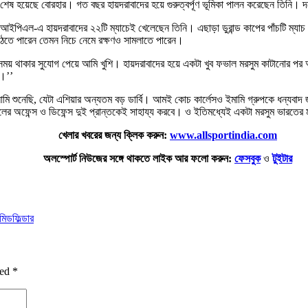
ি শেষ হয়েছে বোরহার। গত বছর হায়দরাবাদের হয়ে গুরুত্বর্পূণ ভূমিকা পালন করেছেন তিনি
ল-এ হায়দরাবাদের ২২টি ম্যাচেই খেলেছেন তিনি। এছাড়া ডুরান্ড কাপের পাঁচটি ম্যাচ ও 
উঠতে পারেন তেমন নিচে নেমে রক্ষণও সামলাতে পারেন।
ছুটা সময় থাকার সুযোগ পেয়ে আমি খুশি। হায়দরাবাদের হয়ে একটা খুব ফভাল মরসুম কাটানোর
ি।’’
আমি শুনেছি, যেটা এশিয়ার অন্যতম বড় ডার্বি। আমই কোচ কার্লেসও ইমামি গ্রুপকে ধন্যবাদ 
র দলের অফেন্স ও ডিফেন্স দুই প্রান্তকেই সাহায্য করবে। ও ইতিমধ্যেই একটা মরসুম ভা
খেলার খবরের জন্য ক্লিক করুন:
www.allsportindia.com
অলস্পোর্ট নিউজের সঙ্গে থাকতে লাইক আর ফলো করুন:
ফেসবুক
ও
টুইটার
 মিডফিল্ডার
ked
*