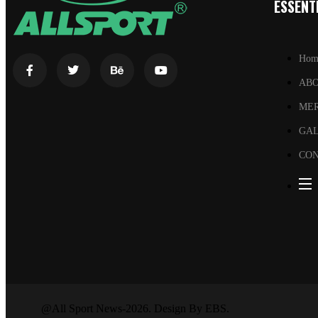
ESSENTI
Hom
AB
ME
GA
CON
@All Sport News-2026. Design By EBS.