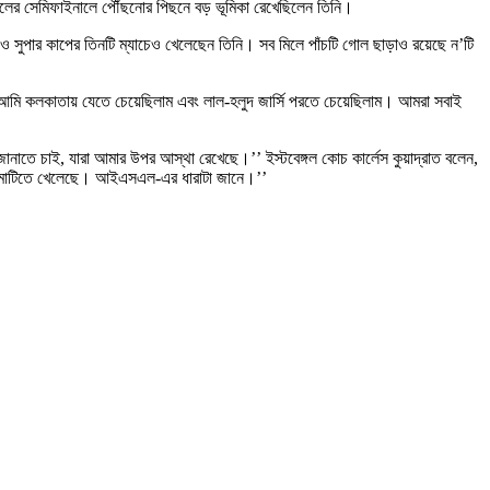
। দলের সেমিফাইনালে পৌঁছনোর পিছনে বড় ভূমিকা রেখেছিলেন তিনি।
সুপার কাপের তিনটি ম্যাচেও খেলেছেন তিনি। সব মিলে পাঁচটি গোল ছাড়াও রয়েছে ন’টি
 পর আমি কলকাতায় যেতে চেয়েছিলাম এবং লাল-হলুদ জার্সি পরতে চেয়েছিলাম। আমরা সবাই
জানাতে চাই, যারা আমার উপর আস্থা রেখেছে।’’ ইস্টবেঙ্গল কোচ কার্লেস কুয়াদ্রাত বলেন,
রতের মাটিতে খেলেছে। আইএসএল-এর ধারাটা জানে।’’