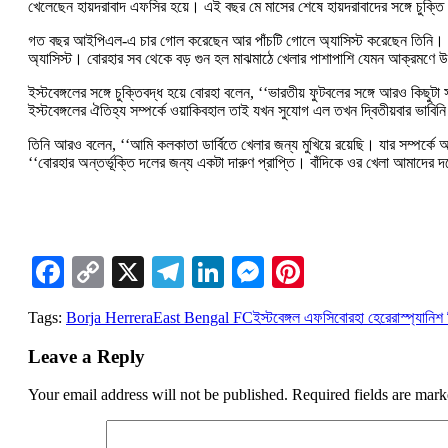
খেলেছেন হায়দরাবাদ এফসির হয়ে। এই বছর মে মাসের শেষে হায়দরাবাদের সঙ্গে চুক্ত
গত বছর আইপিএল-এ চার গোল করেছেন আর পাঁচটি গোলে অ্যাসিস্ট করেছেন তিনি। আইপিএ
অ্যাসিস্ট। বোরহার সব থেকে বড় গুন হল মাঝমাঠে খেলার পাশাপাশি যেমন আক্রমণে 
ইস্টবেঙ্গলের সঙ্গে চুক্তিবদ্ধ হয়ে বোরহা বলেন, ‘‘ভারতীয় ফুটবলের সঙ্গে আরও কি
ইস্টবেঙ্গলের ঐতিহ্য সম্পর্কে ওয়াকিবহাল তাই যখন সুযোগ এল তখন দ্বিতীয়বার ভাবিন
তিনি আরও বলেন, ‘‘আমি কলকাতা ডার্বিতে খেলার জন্য মুখিয়ে রয়েছি। যার সম্পর্কে 
‘‘বোরহার অন্তর্ভূক্তি দলের জন্য একটা দারুণ প্রাপ্তি। বাঁদিকে ওর খেলা আমাদে
Facebook
Copy
X
Telegram
LinkedIn
Messenger
Pinterest
Link
Tags:
Borja Herrera
East Bengal FC
ইস্টবেঙ্গল এফসি
বোরহা হেরেরা
স্প্যানিশ
Leave a Reply
Your email address will not be published.
Required fields are mar