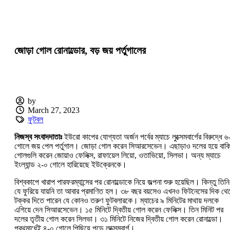
জোড়া গোল রোনাল্ডোর, বড় জয় পর্তুগালের
by
March 27, 2023
ফুটবল
নিজস্ব সংবাদদাতাঃ
ইউরো কাপের যোগ্যতা অর্জন পর্বের ম্যাচে লুক্সেমবার্গের বিরুদ্ধে ৬
গোলে জয় পেল পর্তুগাল। জোড়া গোল করেন সিআরসেভেন। এছাড়াও দলের হয়ে বাক
গোলগুলি করেন জোয়াও ফেলিক্স, রাফায়েল লিয়ো, ওতাভিয়ো, সিলভা। অন্য ম্যাচে
ইংল্যান্ড ২-০ গোলে হারিয়েছে ইউক্রেনকে।
বিশ্বকাপে খারাপ পারফরম্যান্সের পর রোনাল্ডোকে নিয়ে জল্পনা শুরু হয়েছিল। কিন্তু তিনি
যে ফুরিয়ে যায়নি তা আবার প্রমাণিত হল। ৩৮ বছর বয়সেও এখনও ফিটনেসের দিক থে
টক্কর দিতে পারেন যে কোনও তরুণ ফুটবলারকে। ম্যাচের ৯ মিনিটের মাথায় দলকে
এগিয়ে দেন সিআরসেভেন। ১৫ মিনিটে দ্বিতীয় গোল করেন ফেলিক্স। তিন মিনিট পর
দলের তৃতীয় গোল করেন সিলভা। ৩১ মিনিটে নিজের দ্বিতীয় গোল করেন রোনাল্ডো।
প্রথমার্ধেই ৪-০ গোলে পিছিয়ে পড়ে লুক্সেমবার্গ।