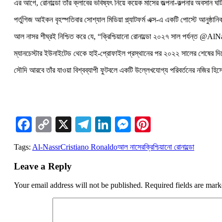
এর আগে, রোনাল্ডো তাঁর ক্লাবের ভবিষ্যৎ নিয়ে কয়েক মাসের জল্পনা-কল্পনার অবসান 
পর্তুগিজ আইকন বৃহস্পতিবার সোশ্যাল মিডিয়া প্ল্যাটফর্ম এক্স-এ একটি পোস্টে আন
আল নাসর শীঘ্রই নিশ্চিত করে যে, “ক্রিশ্চিয়ানো রোনাল্ডো ২০২৭ সাল পর্যন্ত 
ম্যানচেস্টার ইউনাইটেড থেকে হাই-প্রোফাইল প্রস্থানের পর ২০২২ সালের শেষের দ
সৌদি আরবে তাঁর যাওয়া বিশ্বব্যাপী ফুটবলে একটি উল্লেখযোগ্য পরিবর্তনের নজির হ
Facebook
Copy
X
Telegram
LinkedIn
Messenger
Pinterest
Link
Tags:
Al-Nassr
Cristiano Ronaldo
আল নাসের
ক্রিশ্চিয়ানো রোনাল্ডো
Leave a Reply
Your email address will not be published.
Required fields are mar