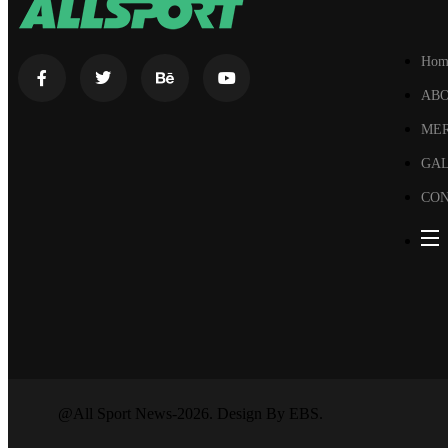
Hom
AB
ME
GA
CON
@All Sport News-2026. Design By EBS.