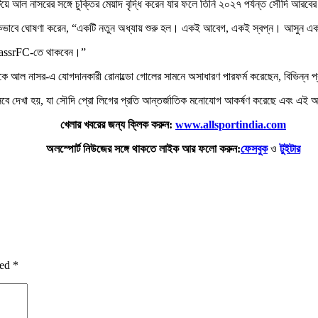
ঘটিয়ে আল নাসরের সঙ্গে চুক্তির মেয়াদ বৃদ্ধি করেন যার ফলে তিনি ২০২৭ পর্যন্ত সৌদি আর
ুষ্ঠানিকভাবে ঘোষণা করেন, “একটি নতুন অধ্যায় শুরু হল। একই আবেগ, একই স্বপ্ন। আসুন 
@AlNassrFC-তে থাকবেন।”
িকে আল নাসর-এ যোগদানকারী রোনাল্ডো গোলের সামনে অসাধারণ পারফর্ম করেছেন, বিভিন্ন 
িসেবে দেখা হয়, যা সৌদি প্রো লিগের প্রতি আন্তর্জাতিক মনোযোগ আকর্ষণ করেছে এবং এই 
খেলার খবরের জন্য ক্লিক করুন:
www.allsportindia.com
অলস্পোর্ট নিউজের সঙ্গে থাকতে লাইক আর ফলো করুন:
ফেসবুক
ও
টুইটার
ked
*