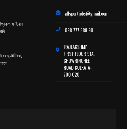
allsportjobs@gmail.com
িশ্বকাপ ফাইনাল
098 777 888 90
াবি
'RAJLAKSHMI'
FIRST FLOOR 91A,
ের হ্যাটট্রিক,
CHOWRINGHEE
াইনালে
ROAD KOLKATA-
700 020