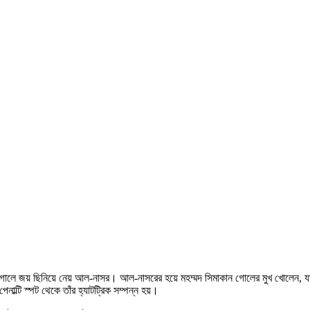
্সে ৪-০ গোলে জয় ছিনিয়ে নেয় আল-নাসর। আল-নাসরের হয়ে মহম্মদ সিমাকান গোলের মুখ খোলেন, য
নাল্টি স্পট থেকে তাঁর হ্যাটট্রিক সম্পন্ন হয়।