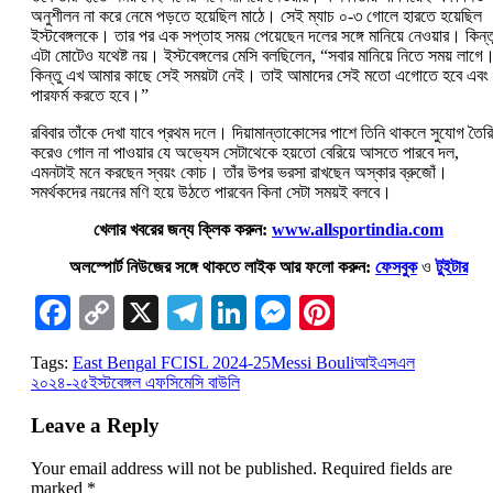
অনুশীলন না করে নেমে পড়তে হয়েছিল মাঠে। সেই ম্যাচ ০-৩ গোলে হারতে হয়েছিল
ইস্টবেঙ্গলকে। তার পর এক সপ্তাহ সময় পেয়েছেন দলের সঙ্গে মানিয়ে নেওয়ার। কিন্ত
এটা মোটেও যথেষ্ট নয়। ইস্টবেঙ্গলের মেসি বলছিলেন, “সবার মানিয়ে নিতে সময় লাগে
কিন্তু এখ আমার কাছে সেই সময়টা নেই। তাই আমাদের সেই মতো এগোতে হবে এবং
পারফর্ম করতে হবে।”
রবিবার তাঁকে দেখা যাবে প্রথম দলে। দিয়ামান্তাকোসের পাশে তিনি থাকলে সুযোগ তৈরি
করেও গোল না পাওয়ার যে অভ্যেস সেটাথেকে হয়তো বেরিয়ে আসতে পারবে দল,
এমনটাই মনে করছেন স্বয়ং কোচ। তাঁর উপর ভরসা রাখছেন অস্কার ব্রুজোঁ।
সমর্থকদের নয়নের মণি হয়ে উঠতে পারবেন কিনা সেটা সময়ই বলবে।
খেলার খবরের জন্য ক্লিক করুন:
www.allsportindia.com
অলস্পোর্ট নিউজের সঙ্গে থাকতে লাইক আর ফলো করুন:
ফেসবুক
ও
টুইটার
Facebook
Copy
X
Telegram
LinkedIn
Messenger
Pinterest
Link
Tags:
East Bengal FC
ISL 2024-25
Messi Bouli
আইএসএল
২০২৪-২৫
ইস্টবেঙ্গল এফসি
মেসি বাউলি
Leave a Reply
Your email address will not be published.
Required fields are
marked
*