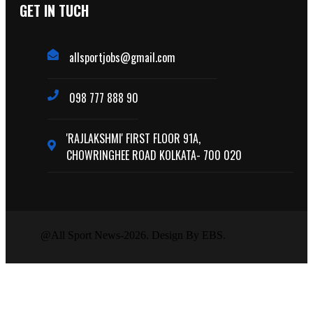
GET IN TUCH
allsportjobs@gmail.com
098 777 888 90
'RAJLAKSHMI' FIRST FLOOR 91A,
CHOWRINGHEE ROAD KOLKATA- 700 020
@All Sport News-2026. Design By EBS.