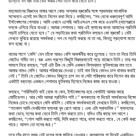
চিন্তিত নন বরং তাঁর যেটা করার সেটা তিনি করে যেতে চান।
মহমেডানের বিরুদ্ধে নামার আগে কোচ অস্কার ব্রুজোঁর সঙ্গে প্রথমবার সাংবাদিক
সম্মেলনে এসেই মন জিতে নিলেন কথা দিয়ে। বলছিলেন, “সব থেকে গুরুত্বপূর্ণ আমি
ইস্টবেঙ্গলের প্লেয়ার। আমি এখানে এসেছি আইএসএল শেষ করে এএফসি চ্যালেঞ্জারে
দলকে এগিয়ে নিয়ে যাওয়া। আমরা পেশাদার। আর এই ক্লাবের জন্য আমাদের প্রতিদ
লড়াই চালিয়ে যেতে হবে।” যে লড়াইয়ের কথা প্রতিদিন বলছেন কো ব্রুজোঁ। যেটা
দেখতে মুখিয়ে রয়েছে সমর্থকরা। দল যে লড়াই করছে না তা নয়, কিন্তু প্রত্যাশা মতো
ফল হচ্ছে না।
নামের পাশে ‘মেসি’ যেন তাঁকে আরও বেশি আকর্ষনীয় করে তুলেছে। তবে তা নিয়ে তিনি
মোটেও গর্বিত নন। বরং এমন প্রশ্নে কিছুটা বিরম্বনাতেই পড়ে যাচ্ছেন তিনি। তার পর
সামলে নিয়ে বলছেন, “হ্যাঁ এটা ঠিক যে মেসি একজন বিশ্বখ্যাত ফুটবলারের নাম তবে
আমার নামও মেসি। আমার পরিবারের দেওয়া। তাই নাম নিয়ে কোনও চাপ থাকার কথাই
নেই।” তিনি যে মোটেও কোনও কিছুতে চাপ নন না সেটা পরিষ্কার করে দিলেন বার বা
একটাই বক্তব্য একজন পেশাদার ফুটবলার হিসেবে নিজের কাজ করে যাওয়া।
বলছেন, “পরিস্থিতি যাই হোক না কেন, ইস্টবেঙ্গলের হয়ে খেলাটাই আমার কাছে
মোটিভেশন। আর সেটা আমরা প্রতিদিন পাই।” কলকাতায় পা দিয়েই সমর্থকদের বিক্ষ
নিজের চোখে দেখেছেন মেসি বাউলি। যেটাকে সদর্থকভাবেই দেখছেন তিনি। বলছিলেন,
“গতকাল আমি দেখছিলাম ফ্যানরা খুব রেগে আছে। এবং এটা স্বাভাবিক।” ফ্যানদের
কথা ভেবে, দলের কথা ভেবে তিনি গোল করতে চান। যদিও তাঁর কাছে দল আগে।
বলছিলেন, “গোল আমি করতে পারি, দিমি করতে পারে, থাপা করতে পারে , যে কেউ কর
পারে। আসল তো দলের জয়।”
তবে তাঁর হাতে সময় নেই দলের সঙ্গে মানিয়ে নেওয়ার। কলকাতায় পা দিয়েই একদিনও