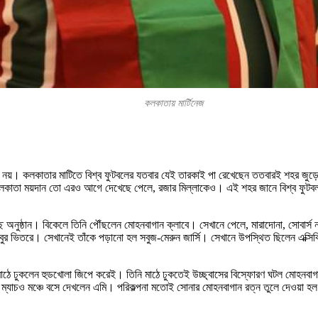
কলকাতায় মার্টিনেজ
য়। কলকাতার মাটিতে বিশ্ব ফুটবলের যতবার যেই তারকাই পা রেখেছেন ততবারই শহর জুড
কাতা ময়দান তো এরও আগে দেখেছে পেলে, রজার মিল্লাকেও। এই শহর জানে বিশ্ব ফুটবলকে দ
ছ অনুষ্ঠান। বিকেলে তিনি পৌঁছলেন মোহনবাগান ক্লাবে। সেখানে পেলে, মারাদোনা, সোবার্স
র ভিতরে। সেখানেই তাঁকে পড়ানো হল সবুজ-মেরুন জার্সি। সেখানে উপস্থিত ছিলেন এক্সিকিউট
তি মাঠে ঢুকলেন হুডখোলা জিপে করেই। তিনি মাঠে ঢুকতেই উচ্ছ্বাসের বিস্ফোরণ ঘটল মোহনবাগ
ম্যাচও মঞ্চে বসে দেখলেন এমি। পরিকল্পনা মতোই সোনার মোহনবাগান রত্ন তুলে দেওয়া হল ম