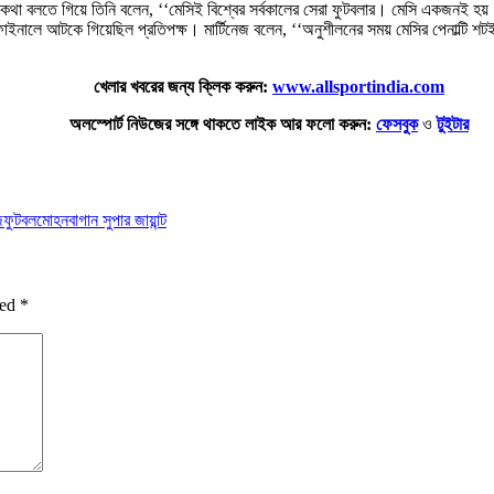
 কথা বলতে গিয়ে তিনি বলেন, ‘‘মেসিই বিশ্বের সর্বকালের সেরা ফুটবলার। মেসি একজনই হয
াইনালে আটকে গিয়েছিল প্রতিপক্ষ। মার্টিনেজ বলেন, ‘‘অনুশীলনের সময় মেসির পেনাল্টি শট
খেলার খবরের জন্য ক্লিক করুন:
www.allsportindia.com
অলস্পোর্ট নিউজের সঙ্গে থাকতে লাইক আর ফলো করুন:
ফেসবুক
ও
টুইটার
জ
ফুটবল
মোহনবাগান সুপার জায়ান্ট
ked
*