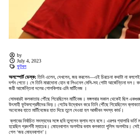
by
July 4, 2023
ফুটবল
অলস্পোর্ট ডেস্ক:
তিনি এলেন, দেখলেন, জয় করলেন—এই চিরচেনা কথাটা না বললেই ন
দর্শন পেতে। সে তিনি মারাদোনা হোন বা লিওনেল মেসি-সহ গোটা আর্জেন্তিনা দল। কল
জয়ী আর্জেন্তিনা দলের গোলকিপার এমি মার্টিনেজ ।
সোমবারই কলকাতায় পৌঁছে গিয়েছিলেন মার্টিনেজ। মঙ্গলবার সকাল থেকেই ছিল একগুচ্
উৎসাহী ফুটবলপ্রেমীদের ভিড়। গেটের উদ্বোধন করে তিনি পৌঁছে গিয়েছিলেন ক্লাবতাবু
অনেকের হাতে মার্টিনেজের হাত দিয়ে তুলে দেওয়া হল আজীবন সদস্য কার্ড।
ক্লাবের নির্বাচিত সদস্যদের সঙ্গে ছবি তুললেন ক্লাব লনে বসে। এরপর গ্যালারি ভর্
হয়েছিল প্রদর্শনী ম্যাচের। মোহনবাগান অলস্টার বনাম কলকাতা পুলিস অলস্টার। সেই 
গেল ‘জয় মোহনবাগান’।