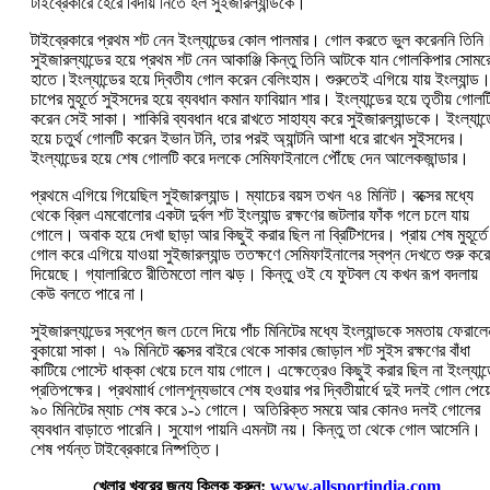
টাইব্রেকারে হেরে বিদায় নিতে হল সুইজারল্যান্ডকে।
টাইব্রেকারে প্রথম শট নেন ইংল্যান্ডের কোল পালমার। গোল করতে ভুল করেননি তিনি
সুইজারল্যান্ডের হয়ে প্রথম শট নেন আকাঞ্জি কিন্তু তিনি আটকে যান গোলকিপার সোমর
হাতে।ইংল্যান্ডের হয়ে দ্বিতীয গোল করেন বেলিংহাম। শুরুতেই এগিয়ে যায় ইংল্যান্ড
চাপের মুহূর্তে সুইসদের হয়ে ব্যবধান কমান ফাবিয়ান শার। ইংল্যান্ডের হয়ে তৃতীয় গোলট
করেন সেই সাকা। শাকিরি ব্যবধান ধরে রাখতে সাহায্য করে সুইজারল্যান্ডকে। ইংল্যান্
হয়ে চতুর্থ গোলটি করেন ইভান টনি, তার পরই অ্যান্টনি আশা ধরে রাখেন সুইসদের।
ইংল্যান্ডের হয়ে শেষ গোলটি করে দলকে সেমিফাইনালে পৌঁছে দেন আলেকজান্ডার।
প্রথমে এগিয়ে গিয়েছিল সুইজারল্যান্ড। ম্যাচের বয়স তখন ৭৪ মিনিট। বক্সের মধ্যে
থেকে ব্রিল এমবোলোর একটা দুর্বল শট ইংল্যান্ড রক্ষণের জটলার ফাঁক গলে চলে যায়
গোলে। অবাক হয়ে দেখা ছাড়া আর কিছুই করার ছিল না ব্রিটিশদের। প্রায় শেষ মুহূর্তে
গোল করে এগিয়ে যাওয়া সুইজারল্যান্ড ততক্ষণে সেমিফাইনালের স্বপ্ন দেখতে শুরু করে
দিয়েছে। গ্যালারিতে রীতিমতো লাল ঝড়। কিন্তু ওই যে ফুটবল যে কখন রূপ বদলায়
কেউ বলতে পারে না।
সুইজারল্যান্ডের স্বপ্নে জল ঢেলে দিয়ে পাঁচ মিনিটের মধ্যে ইংল্যান্ডকে সমতায় ফেরালে
বুকায়ো সাকা। ৭৯ মিনিটে বক্সের বাইরে থেকে সাকার জোড়াল শট সুইস রক্ষণের বাঁধা
কাটিয়ে পোস্টে ধাক্কা খেয়ে চলে যায় গোলে। এক্ষেত্রেও কিছুই করার ছিল না ইংল্যান্
প্রতিপক্ষের। প্রথমাার্ধ গোলশূন্যভাবে শেষ হওয়ার পর দ্বিতীয়ার্ধে দুই দলই গোল পেয়
৯০ মিনিটের ম্যাচ শেষ করে ১-১ গোলে। অতিরিক্ত সময়ে আর কোনও দলই গোলের
ব্যবধান বাড়াতে পারেনি। সুযোগ পায়নি এমনটা নয়। কিন্তু তা থেকে গোল আসেনি।
শেষ পর্যন্ত টাইব্রেকারে নিষ্পত্তি।
খেলার খবরের জন্য ক্লিক করুন:
www.allsportindia.com