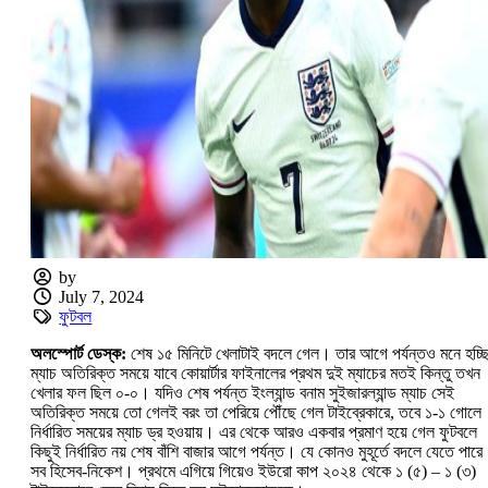
by
July 7, 2024
ফুটবল
অলস্পোর্ট ডেস্ক:
শেষ ১৫ মিনিটে খেলাটাই বদলে গেল। তার আগে পর্যন্তও মনে হচ্ছ
ম্যাচ অতিরিক্ত সময়ে যাবে কোয়ার্টার ফাইনালের প্রথম দুই ম্যাচের মতই কিন্তু তখন
খেলার ফল ছিল ০-০। যদিও শেষ পর্যন্ত ইংল্যান্ড বনাম সুইজারল্যান্ড ম্যাচ সেই
অতিরিক্ত সময়ে তো গেলই বরং তা পেরিয়ে পৌঁছে গেল টাইব্রেকারে, তবে ১-১ গোলে
নির্ধারিত সময়ের ম্যাচ ড্র হওয়ায়। এর থেকে আরও একবার প্রমাণ হয়ে গেল ফুটবলে
কিছুই নির্ধারিত নয় শেষ বাঁশি বাজার আগে পর্যন্ত। যে কোনও মুহূর্তে বদলে যেতে পারে
সব হিসেব-নিকেশ। প্রথমে এগিয়ে গিয়েও ইউরো কাপ ২০২৪ থেকে ১ (৫) – ১ (৩)