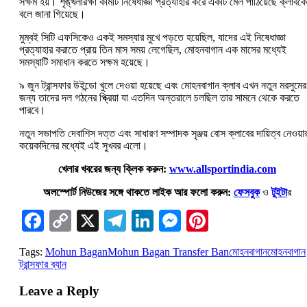
সক্ষম হয়। শৃঙ্খলারক্ষা কমিটি নিষেধাজ্ঞা প্রত্যাহার করে একটি মেল ​​পাঠিয়েছে ক্লাবকে
বলে জানা গিয়েছে।
মুম্বই সিটি এফসিকেও একই সমস্যার মুখে পড়তে হয়েছিল, যাদের এই নিষেধাজ্ঞা
প্রত্যাহার করাতে প্রায় তিন মাস সময় লেগেছিল, মোহনবাগান এক মাসের মধ্যেই
সমস্যাটি সমাধান করতে সক্ষম হয়েছে।
৯ জুন ট্রান্সফার উইন্ডো খুলে দেওয়া হয়েছে এবং মোহনবাগান ক্লাব এখন নতুন মরসুমের
জন্য তাদের দল গঠনের প্ক্রিয়া যা এতদিন অন্তরালে চলছিল তার সামনে থেকে করতে
পারবে।
নতুন সভাপতি দেবাশিস দত্ত এবং সাধারণ সম্পাদক সৃঞ্জয় বোস ক্লাবের দায়িত্ব নেওয়া
কয়েকদিনের মধ্যেই এই সুখবর এলো।
খেলার খবরের জন্য ক্লিক করুন:
www.allsportindia.com
অলস্পোর্ট নিউজের সঙ্গে থাকতে লাইক আর ফলো করুন:
ফেসবুক
ও
টুইটা
র
Facebook
Copy
X
Telegram
LinkedIn
Messenger
Pinterest
Link
Tags:
Mohun Bagan
Mohun Bagan Transfer Ban
মোহনবাগান
মোহনবাগান
ট্রান্সফার ব্যান
Leave a Reply