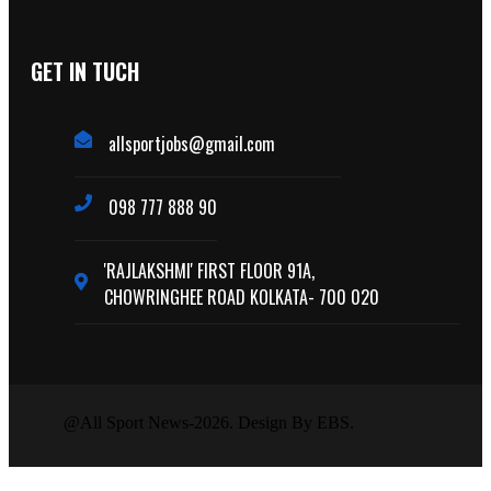
GET IN TUCH
allsportjobs@gmail.com
098 777 888 90
'RAJLAKSHMI' FIRST FLOOR 91A,
CHOWRINGHEE ROAD KOLKATA- 700 020
@All Sport News-2026. Design By EBS.