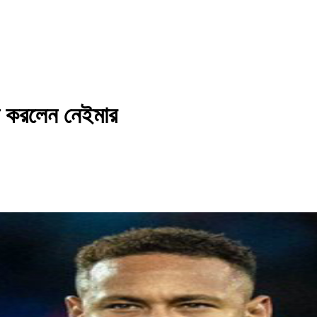
াঁস করলেন নেইমার