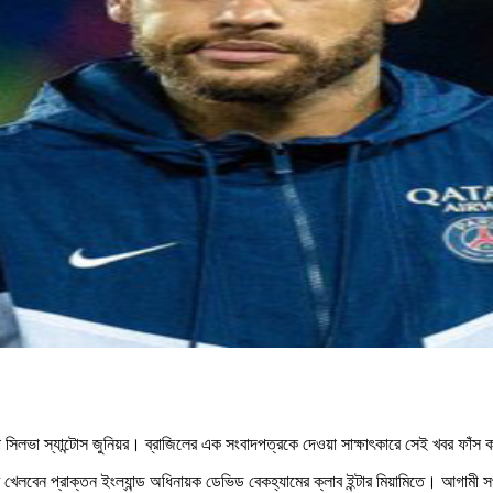
দা সিলভা স্যান্টোস জুনিয়র। ব্রাজিলের এক সংবাদপত্রকে দেওয়া সাক্ষাৎকারে সেই খবর ফাঁস
মে খেলবেন প্রাক্তন ইংল্যান্ড অধিনায়ক ডেভিড বেকহ্যামের ক্লাব ইন্টার মিয়ামিতে। আগামী সপ