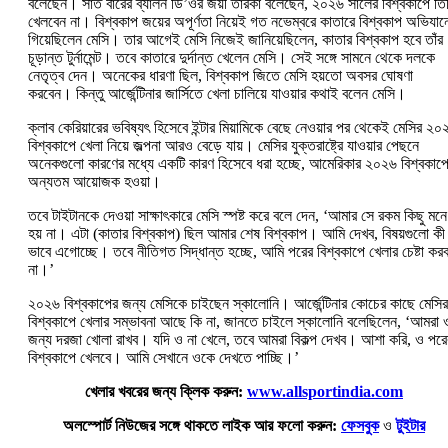
বলেছেন। সাত বারের ব্যালন ডি’ওর জয়ী তারকা বলেছেন, ২০২৬ সালের বিশ্বকাপে তি
খেলবেন না। বিশ্বকাপ জয়ের অপূর্ণতা নিয়েই গত নভেম্বরে কাতারে বিশ্বকাপ অভিযান
গিয়েছিলেন মেসি। তার আগেই মেসি নিজেই জানিয়েছিলেন, কাতার বিশ্বকাপ হবে তাঁর
চূড়ান্ত টুর্নামেন্ট। তবে কাতারে দুর্দান্ত খেলেন মেসি। সেই সঙ্গে সামনে থেকে দলকে
নেতৃত্ব দেন। অনেকের ধারণা ছিল, বিশ্বকাপ জিতে মেসি হয়তো অবসর ঘোষণা
করবেন। কিন্তু আর্জেন্টিনার জার্সিতে খেলা চালিয়ে যাওয়ার কথাই বলেন মেসি।
ক্লাব কেরিয়ারের ভবিষ্যৎ হিসেবে ইন্টার মিয়ামিকে বেছে নেওয়ার পর থেকেই মেসির ২০
বিশ্বকাপে খেলা নিয়ে জল্পনা আরও বেড়ে যায়। মেসির যুক্তরাষ্ট্রে যাওয়ার পেছনে
অনেকগুলো কারণের মধ্যে একটি কারণ হিসেবে ধরা হচ্ছে, আমেরিকার ২০২৬ বিশ্বকাপ
অন্যতম আয়োজক হওয়া।
তবে টাইটানকে দেওয়া সাক্ষাৎকারে মেসি স্পষ্ট করে বলে দেন, ‘আমার সে রকম কিছু মনে
হয় না। এটা (কাতার বিশ্বকাপ) ছিল আমার শেষ বিশ্বকাপ। আমি দেখব, বিষয়গুলো কী
ভাবে এগোচ্ছে। তবে নীতিগত সিদ্ধান্ত হচ্ছে, আমি পরের বিশ্বকাপে খেলার চেষ্টা কর
না।’
২০২৬ বিশ্বকাপের জন্য মেসিকে চাইছেন স্কালোনি। আর্জেন্টিনার কোচের কাছে মেসির
বিশ্বকাপে খেলার সম্ভাবনা আছে কি না, জানতে চাইলে স্কালোনি বলেছিলেন, ‘আমরা 
জন্য দরজা খোলা রাখব। যদি ও না খেলে, তবে আমরা বিকল্প দেখব। আশা করি, ও পরে
বিশ্বকাপে খেলবে। আমি সেখানে ওকে দেখতে পাচ্ছি।’
খেলার খবরের জন্য ক্লিক করুন:
www.allsportindia.com
অলস্পোর্ট নিউজের সঙ্গে থাকতে লাইক আর ফলো করুন:
ফেসবুক
ও
টুইটার