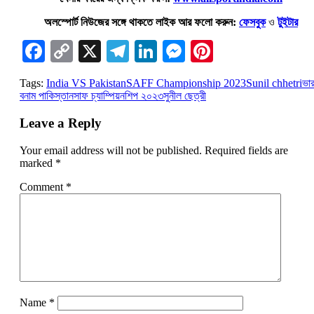
অলস্পোর্ট নিউজের সঙ্গে থাকতে লাইক আর ফলো করুন:
ফেসবুক
ও
টুইটার
Facebook
Copy
X
Telegram
LinkedIn
Messenger
Pinterest
Link
Tags:
India VS Pakistan
SAFF Championship 2023
Sunil chhetri
ভা
বনাম পাকিস্তান
সাফ চ্যাম্পিয়নশিপ ২০২৩
সুনীল ছেত্রী
Leave a Reply
Your email address will not be published.
Required fields are
marked
*
Comment
*
Name
*