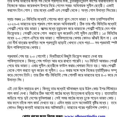
তার উপর ভারতের জন্য সব থেকে স্বস্তির দিক, ইন্টারকন্টিনেন্টাল কাপের ধারাবাহিকতা ধ
নিজেকে আরও কয়েকধাপ উপরে নিয়ে গেলেন স্বয়ং অধিনায়ক সুনীল ছেত্রী। একাই
করলেন তিন গোল। তার মধ্যে একটি এল পেনাল্টি থেকে। অন্য গোল উদান্ত সিংয়ের
ম্যাচ শুরুর ১০ মিনিটের মধ্যেই গোলের খাতা খুলে ফেলে ভারত। সাফ চ্যাম্পিয়নশিপ
২০২৩-এ ভারতের হয়ে প্রথম গোল করেন অধিনায়কই। ঠিক তার পাঁচ মিনিটের মধ্যেই
পেনাল্টি পেয়ে যায় ভারত। বক্সের মধ্যে হ্যান্ডবল করে ভারতকে পেনাল্টি পাইয়ে দেন পাক
ডিফেন্ডার। পেনাল্টি থেকে গোল করতে ভুল করেননি সেই সুনীল ছেত্রীই। ১৫ মিনিটের
মধ্যে ২-০ গোলে এগিয়ে যায় ভারত। পাকিস্তানের খেলায় কোনও ঝাঁঝই ছিল না। এ
তো দীর্ঘ যাত্রার ক্লান্তি সঙ্গে প্রস্তুতি ছাড়াই খেলতে নেমে পড়া— সব প্রভাবই স্পষ্ট
ছিল পাকিস্তানের খেলায়।
প্রথমার্ধ শেষ হয় ২-০ গোলেই। দ্বিতীয়ার্ধে কিছুটা ডিফেন্স করতে দেখা যায়
পাকিস্তানকে। কিন্তু শেষ পর্যন্ত আর ধরে রাখতে পারেনি। ৭৩ মিনিটে আবারও পেনাল্ট
পেয়ে যায় ভারত। এবার সুনীল ছেত্রীকে ফাউল করার খেসারত দিতে হয়। আর পেনাল্টি
থেকে গোল করতে ভুল করেন না সুনীল। ৩-০ করার সঙ্গে সঙ্গে নিজের হ্যাটট্রিকও সম্পূর
করে ফেলেন তিনি। তার ঠিক পাঁচ মিনিটেই শেষ গোলটি করে ভারতের হয়ে ৪-০ করে দ
উদান্ত সিং।
এই তো ছিল ম্যাচের গল্প। কিন্তু তার মধ্যেই ঘটনাবহুল হয়ে উঠল কোচ ইগর স্টিমাচে
লাল কার্ড দেখা। বিরতির ঠিক আগেই মাঠের মধ্যে উত্তেজনা ছড়িয়ে পড়ে। হাতাহাতি
জড়িয়ে পড়ে দুই দেশের ফুটবলাররা। সেই সময় মাঠের মধ্যে ঢুকে পড়েন ভারত কোচ।
যার ফলে তাঁকে লাল কার্ড দেখতে হয়। এদিন ম্যাচ চলে অনেকটাই বৃষ্টির মধ্যে। তবে
কোনও কিছুর জন্যই ভারতের জয় আটকায়নি। ভারতের পরের প্রতিপক্ষ নেপাল।
খেলার খবরের জন্য ক্লিক করুন:
www.allsportindia.com