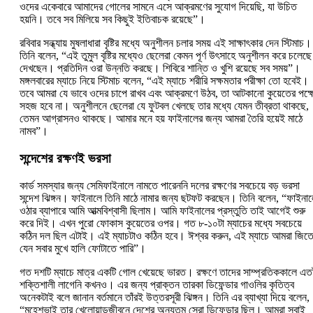
ওদের একেবারে আমাদের গোলের সামনে এসে আক্রমণের সুযোগ দিয়েছি, যা উচিত
হয়নি। তবে সব মিলিয়ে সব কিছুই ইতিবাচক রয়েছে”।
রবিবার সন্ধ্যায় মুষলাধারা বৃষ্টির মধ্যে অনুশীলন চলার সময় এই সাক্ষাৎকার দেন স্টিমাচ।
তিনি বলেন, “এই তুমুল বৃষ্টির মধ্যেও ছেলেরা কেমন পূর্ণ উৎসাহে অনুশীলন করে চলেছে
দেখছেন। প্রতিদিন ওরা উন্নতি করছে। শিবিরে শান্তি ও খুশি রয়েছে সব সময়”।
মঙ্গলবারের ম্যাচে নিয়ে স্টিমাচ বলেন, “এই ম্যাচে শরীরি সক্ষমতার পরীক্ষা তো হবেই।
তবে আমরা যে ভাবে ওদের চাপে রাখব এবং আক্রমণে উঠব, তা আটকানো কুয়েতের পক্ষ
সহজ হবে না। অনুশীলনে ছেলেরা যে ফুটবল খেলছে তার মধ্যে যেমন তীব্রতা থাকছে,
তেমন আগ্রাসনও থাকছে। আমার মনে হয় ফাইনালের জন্য আমরা তৈরি হয়েই মাঠে
নামব”।
সন্দেশের রক্ষণই ভরসা
কার্ড সমস্যার জন্য সেমিফাইনালে নামতে পারেননি দলের রক্ষণের সবচেয়ে বড় ভরসা
সন্দেশ ঝিঙ্গন। ফাইনালে তিনি মাঠে নামার জন্য ছটফট করছেন। তিনি বলেন, “ফাইনা
ওঠার ব্যাপারে আমি আত্মবিশ্বাসী ছিলাম। আমি ফাইনালের প্রস্তুতি তাই আগেই শুরু
করে দিই। এখন পুরো ফোকাস কুয়েতের ওপর। গত ৮-১০টা ম্যাচের মধ্যে সবচেয়ে
কঠিন দল ছিল এটাই। এই ম্যাচটাও কঠিন হবে। ঈশ্বর করুন, এই ম্যাচে আমরা জিত
যেন সবার মুখে হালি ফোটাতে পারি”।
গত দশটি ম্যাচে মাত্র একটি গোল খেয়েছে ভারত। রক্ষণে তাদের সাম্প্রতিককালে এত
শক্তিশালী লাগেনি কখনও। এর জন্য প্রাক্তন তারকা ডিফেন্ডার গাওলির কৃতিত্ব
অনেকটাই বলে জানান বর্তমানে তাঁরই উত্তরসূরী ঝিঙ্গন। তিনি এর ব্যাখ্যা দিয়ে বলেন,
“মহেশভাই তার খেলোয়াড়জীবনে দেশের অন্যতম সেরা ডিফেন্ডার ছিল। আমরা সবাই