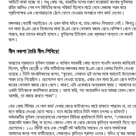
আউটে থাকা হচ্ছে না। শুধু কোচ নয়, ভারতীয় দলের তরুণ ফরোয়ার্ড বাংলার ফুটবলার
রহিম আলিও শেষ দশ মিনিটের জন্য পরিবর্ত হিসেবে মাঠে নেমে মেজাজ গরম করে
প্রতিপক্ষের এক খেলোয়াড়কে ঠেলে ফেলে দেওয়ার অপরাধে লাল কার্ড দেখেন।
মঙ্গলবার খেতাবী লড়াইয়েও যে এমন ঘটনা ঘটবে না, তার কোনও নিশ্চয়তা নেই। কিন্তু 
দল মাথা ঠাণ্ডা রেখে নিজেদের মাথা ঠাণ্ডা রেখে ফোকাস বজায় রেখে বেশিক্ষণ খেলে য
পারবে, জয় তাদের কাছেই হাসবে। ফুটবলের ইতিহাস এবং ব্যাকরণ অন্তত সে কথাই
বলে।
নীল নকশা তৈরি নীল-শিবিরে!
ভারতের প্রাক্তন ফুটবল তারকা ও বর্তমান সহকারী কোচ মহেশ গাওলি অবশ্য জানিয়েই
দিলেন, সুনীল ছেত্রী ও তাঁর সতীর্থদের মঙ্গলবার মাথা ঠাণ্ডা রেখে খেলার নির্দেশ দেওয়া
হয়েছে। তিনি সাংবাদিকদের বলেন, “কুয়েত, লেবানন দুই দলের সঙ্গে ম্যাচেই উত্তেজ
পারদ চড়ে গিয়েছিল। ছেলেদেল বলে দেওয়া হয়েছে, এবার যেন মাথা ঠাণ্ডা রেখে ফাই
জয়ের ফোকাস বজায় রেখে খেলে। কারণ, এটা একেবারে অন্যরকম ম্যাচ। আমাদের দ
একটা ইতিবাচক মানসিকতা রয়েছে। আশা করি, গত কয়েকদিন ধরে আমরা যেমন খেলে
আসছি, তা বজায় রাখতে পারব”।
হেড কোচ স্টিমাচ যে লাল কার্ড দেখার জেরে ফাইনালেও মাঠে থাকতে পারবেন না, তা ফ
মনে করিয়ে দেওয়া যেতে পারে। তবে মাঠের বাইরে তিনি সমান তৎপর ও ছটফটে।
সর্বভারতীয় ফুটবল ফেডারেশনের সোশ্যাল মিডিয়া প্ল্যাটফর্মে তিনি বলেন, “লেবাননকে
হারানোটা দারুন কিছু না হলেও কোনও গোল না খেয়ে জেতার কৃতিত্ব অবশ্যই দিতে হব
ছেলেদের। ১২০ মিনিট ধরে এবং পেনাল্টি শুট আউটের সময়েও যে ভাবে সমর্থকেরা
আমাদের জন্য গলা ফাটিয়েছেন, সেজন্যও কৃতিত্ব প্রাপ্য ওদের। যদিও দু’বার আমরা