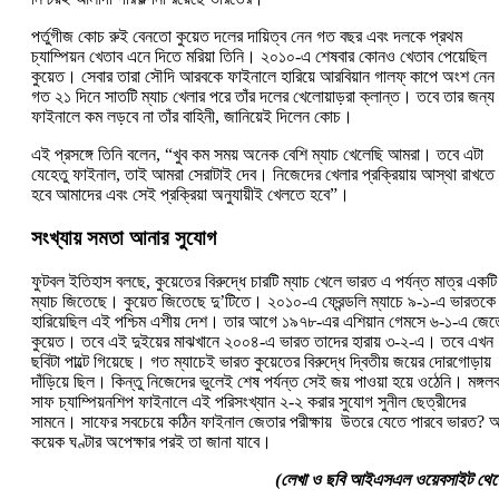
পর্তুগীজ কোচ রুই বেনতো কুয়েত দলের দায়িত্ব নেন গত বছর এবং দলকে প্রথম
চ্যাম্পিয়ন খেতাব এনে দিতে মরিয়া তিনি। ২০১০-এ শেষবার কোনও খেতাব পেয়েছিল
কুয়েত। সেবার তারা সৌদি আরবকে ফাইনালে হারিয়ে আরবিয়ান গালফ্ কাপে অংশ নে
গত ২১ দিনে সাতটি ম্যাচ খেলার পরে তাঁর দলের খেলোয়াড়রা ক্লান্ত। তবে তার জন্য
ফাইনালে কম লড়বে না তাঁর বাহিনী, জানিয়েই দিলেন কোচ।
এই প্রসঙ্গে তিনি বলেন, “খুব কম সময় অনেক বেশি ম্যাচ খেলেছি আমরা। তবে এটা
যেহেতু ফাইনাল, তাই আমরা সেরাটাই দেব। নিজেদের খেলার প্রক্রিয়ায় আস্থা রাখতে
হবে আমাদের এবং সেই প্রক্রিয়া অনুযায়ীই খেলতে হবে”।
সংখ্যায় সমতা আনার সুযোগ
ফুটবল ইতিহাস বলছে, কুয়েতের বিরুদ্ধে চারটি ম্যাচ খেলে ভারত এ পর্যন্ত মাত্র একটি
ম্যাচ জিতেছে। কুয়েত জিতেছে দু’টিতে। ২০১০-এ ফ্রেন্ডলি ম্যাচে ৯-১-এ ভারতকে
হারিয়েছিল এই পশ্চিম এশীয় দেশ। তার আগে ১৯৭৮-এর এশিয়ান গেমসে ৬-১-এ জেত
কুয়েত। তবে এই দুইয়ের মাঝখানে ২০০৪-এ ভারত তাদের হারায় ৩-২-এ। তবে এখন
ছবিটা পাল্টে গিয়েছে। গত ম্যাচেই ভারত কুয়েতের বিরুদ্ধে দ্বিতীয় জয়ের দোরগোড়ায়
দাঁড়িয়ে ছিল। কিন্তু নিজেদের ভুলেই শেষ পর্যন্ত সেই জয় পাওয়া হয়ে ওঠেনি। মঙ্গলব
সাফ চ্যাম্পিয়নশিপ ফাইনালে এই পরিসংখ্যান ২-২ করার সুযোগ সুনীল ছেত্রীদের
সামনে। সাফের সবচেয়ে কঠিন ফাইনাল জেতার পরীক্ষায় উতরে যেতে পারবে ভারত? 
কয়েক ঘণ্টার অপেক্ষার পরই তা জানা যাবে।
(লেখা ও ছবি আইএসএল ওয়েবসাইট থেক