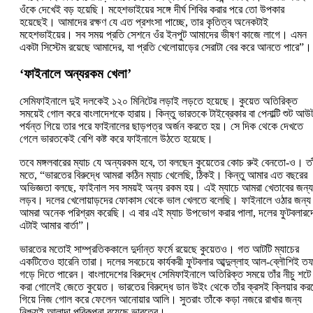
ওঁকে দেখেই বড় হয়েছি। মহেশভাইয়ের সঙ্গে দীর্ঘ শিবির করার পরে তো উপকার
হয়েছেই। আমাদের রক্ষণ যে এত প্রশংসা পাচ্ছে, তার কৃতিত্ব অনেকটাই
মহেশভাইয়ের। সব সময় প্রতি সেশনে ওঁর ইনপুট আমাদের ভীষণ কাজে লাগে। এমন
একটা সিস্টেম রয়েছে আমাদের, যা প্রতি খেলোয়াড়ের সেরাটা বের করে আনতে পারে
‘ফাইনালে অন্যরকম খেলা’
সেমিফাইনালে দুই দলকেই ১২০ মিনিটের লড়াই লড়তে হয়েছে। কুয়েত অতিরিক্ত
সময়েই গোল করে বাংলাদেশকে হারায়। কিন্তু ভারতকে টাইব্রেকার বা পেনাল্টি শুট আউ
পর্যন্ত গিয়ে তার পরে ফাইনালের ছাড়পত্র অর্জন করতে হয়। সে দিক থেকে দেখতে
গেলে ভারতকেই বেশি কষ্ট করে ফাইনালে উঠতে হয়েছে।
তবে মঙ্গলবারের ম্যাচ যে অন্যরকম হবে, তা বলছেন কুয়েতের কোচ রুই বেনতো-ও। তা
মতে, “ভারতের বিরুদ্ধে আমরা কঠিন ম্যাচ খেলেছি, ঠিকই। কিন্তু আমার এত বছরের
অভিজ্ঞতা বলছে, ফাইনাল সব সময়ই অন্য রকম হয়। এই ম্যাচে আমরা খেতাবের জন্য
লড়ব। দলের খেলোয়াড়দের ফোকাস থেকে ভাল খেলতে বলেছি। ফাইনালে ওঠার জন্য
আমরা অনেক পরিশ্রম করেছি। এ বার এই ম্যাচ উপভোগ করার পালা, দলের ফুটবলারদ
এটাই আমার বার্তা”।
ভারতের মতোই সাম্প্রতিককালে দুর্দান্ত ফর্মে রয়েছে কুয়েতও। গত আটটি ম্যাচের
একটিতেও হারেনি তারা। দলের সবচেয়ে কার্যকরী ফুটবলার আব্দুল্লাহ আল-ব্লৌশিই ত
গড়ে দিতে পারেন। বাংলাদেশের বিরুদ্ধে সেমিফাইনালে অতিরিক্ত সময়ে তাঁর নীচু শটে
করা গোলেই জেতে কুয়েত। ভারতের বিরুদ্ধে ডান উইং থেকে তাঁর ক্রসই ক্লিয়ার কর
গিয়ে নিজ গোল করে ফেলেন আনোয়ার আলি। সুতরাং তাঁকে কড়া নজরে রাখার জন্য
নিশ্চয়ই আলাদা পরিকল্পনা রয়েছে ভারতের।