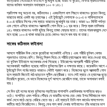
কান্তিরাভা স্টেডিয়ামে ফাইনালে মুখোমুখি হচ্ছে ভারত ও কুয়েত, ফিফার ক্রমতালিকায়
যাদের বর্তমান অবস্থান যথাক্রমে ১০০ ও ১৪১।
প্রতিপক্ষ শুধু অচেনা নয়, কঠিনতমও। একচল্লিশ ধাপ পিছনে থাকলেও কুয়েত কিন্তু
ভারতের কাছে একটা বড় চ্যালেঞ্জ। এই টুর্নামেন্টে নেপালকে ৩-১-এ ও পাকিস্তানকে
৪-০-য় হারিয়ে লিগের শেষ ম্যাচে ভারতের মুখোমুখি হয় তারা। ভারত ৯০ মিনিট পর্যন্ত
এক গোলে এগিয়ে থাকলেও আত্মঘাতী গোল দিয়ে ১-১ ড্র করে। বিশ্ব ক্রম তালিকায়
১৪১ নম্বরে থাকলেও দলটা ছুটছে কিন্তু তাজা ঘোড়ার মতো। তাদের পারফরম্যান্স দেখ
মনে হচ্ছে ১০০-য় থাকা ভারতের চেয়ে কোনও অংশে কম যায় না তারা।
সাফের কঠিনতম ফাইনাল!
আসলে শারীরিক দিক থেকে কুয়েতিরা অনেকটাই এগিয়ে। এবং শরীরি ফুটবল খেলার
প্রবণতাও তাদের বেশি। কিন্তু স্কিল দিয়ে যে শরীরি চ্যালেঞ্জকে মাত করে দেওয়া যায়,
তা ফুটবল ইতিহাসে অনেকবার দেখা গিয়েছে। ইউরোপের আগ্রাসী শরীরি ফুটবল
অনেকবারই পরাজিত হয়েছে লাতিন ফুটবলের শিল্প ও দক্ষতার কাছে। কয়েকদিন আগে 
টুর্নামেন্টে লিগ পর্বের ম্যাচে ভারতও সেটাই প্রমাণ করে। নিজেদের ভুলে আত্মঘাতী গোল 
হলে ম্যাচটা জিতেই মাঠ ছাড়তেন সুনীল ছেত্রীররা। তবে সেই ম্যাচে যে চ্যালেঞ্জ ছুড়ে
দিয়েছিল কুয়েত, যে ভাবে নিজেদের দূর্গ আগলে রেখেছিল তারা, তাকে অসাধারণ বলাই
যায়।
সে দিন দুই দলের মধ্যে ফুটবলের লড়াইয়ের পাশাপাশি একাধিকবার অশান্তির ঝড়ও
ওঠে। অশান্তি এমন পর্যায়ে পৌঁছয় যে ভারতীয় দলের হেড কোচ ইগর সিটমাচকে লাল
কার্ড দেখে মাঠে ছেড়ে বেরিয়ে যেতে হয়। এই ম্যাচেই তিনি লাল কার্ডের সাসপেনশন
কাটিয়ে মাঠে ফিরেছিলেন। কিন্তু ফের লাল কার্ড দেখায় ফাইনালেও তাঁর ভারতের ডাগ