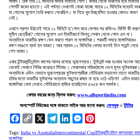
সামাদ। ঠিক তার ১২ মিনিটের মাথায় দ্বিতীয় গোল। কর্নার থেকে ভারতের হয়ে দ্বিতীয়
গোলটি করেন ছাংতে। এই পর্যন্ত দেখলেই বোঝা যাচ্ছে মাত্র ১২ মিনিটের মধ্যেই ভা
যা গোলের সুযোগ তৈরি করতে পেরেছিল। যা নিয়ে খুব উচ্ছ্বসিত হওয়ার কোনও কারণ
নেই।
এখানে প্রশ্ন উঠতেই পারে ১২ মিনিটে দু’গোল করে ফেলার পর বাকি৭৮ মিনিট কী করল
সুনীল ছেত্রীরা? গোলের সুযোগ এল দ্বিতীয়ার্ধে কিন্তু সেখান থেকে গোল এল না।
অন্যদিকে ভারতীয় রক্ষণ ভেদ করতে পারল না মঙ্গোলিয়া। পরবর্তী সময়ে মঙ্গোলিয়ারও
রক্ষণ ভাঙতে ব্যর্থ হল ভারত। আর প্রথম ১২ মিনিটের খেলার ফলেই তিন পয়েন্ট পেয়ে
গেল ভারত।
এবার ইন্টারকন্টিনেন্টাল কাপের আসর বসেছে ভুবনেশ্বরে। টুর্নামেন্ট শুরু হওয়ার অনেক আ
থেকেই সেখানে শিবির করেছেন স্টিমাচ। সেখানকার পরিকাঠামো দেখে মুগ্ধ ফুটবলাররা
অন্যদিকে এদিন যেভাবে ভুবনেশ্বরের ফুটবলপ্রেমীরা স্টেডিয়াম ভড়ালেন তাতে ভারতীয়
হকির মতো ভারতীয় ফুটবলের অন্যতম পছন্দের রাজ্য না হয়ে ওঠে ওড়িশা! এদিন ভারত
মঙ্গোলিয়া খেলা দেখতে স্টেডিয়ামে হাজির হয়েছিলেন ৫৯৫৪ জন সমর্থক।
খেলার খবরের জন্য ক্লিক করুন:
www.allsportindia.com
অলস্পোর্ট নিউজের সঙ্গে থাকতে লাইক আর ফলো করুন:
ফেসবুক
ও
টুইটার
Facebook
Copy
X
Telegram
LinkedIn
Messenger
Pinterest
Link
Tags:
India vs Australia
Intercontinental Cup
ইন্টারকন্টিনেন্টাল কাপ
ভারত বনা
মঙ্গোলিয়া