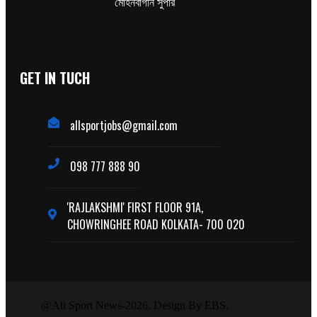
মোহনবাগান সুপার
GET IN TUCH
allsportjobs@gmail.com
098 777 888 90
'RAJLAKSHMI' FIRST FLOOR 91A,
CHOWRINGHEE ROAD KOLKATA- 700 020
@All Sport News-2026. Design By EBS.