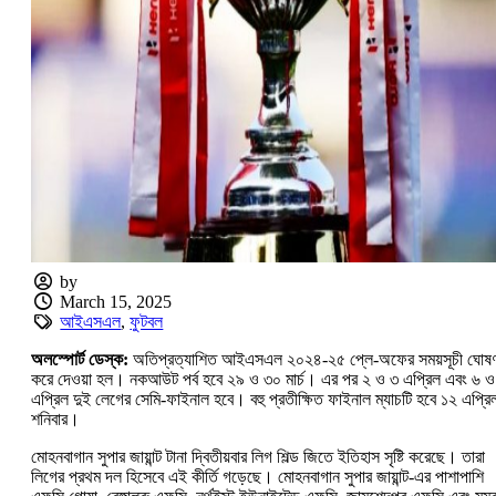
by
March 15, 2025
আইএসএল
,
ফুটবল
অলস্পোর্ট ডেস্ক:
অতিপ্রত্যাশিত আইএসএল ২০২৪-২৫ প্লে-অফের সময়সূচী ঘোষণ
করে দেওয়া হল। নকআউট পর্ব হবে ২৯ ও ৩০ মার্চ। এর পর ২ ও ৩ এপ্রিল এবং ৬ ও
এপ্রিল দুই লেগের সেমি-ফাইনাল হবে। বহু প্রতীক্ষিত ফাইনাল ম্যাচটি হবে ১২ এপ্রি
শনিবার।
মোহনবাগান সুপার জায়ান্ট টানা দ্বিতীয়বার লিগ শিল্ড জিতে ইতিহাস সৃষ্টি করেছে। তারা
লিগের প্রথম দল হিসেবে এই কীর্তি গড়েছে। মোহনবাগান সুপার জায়ান্ট-এর পাশাপাশি