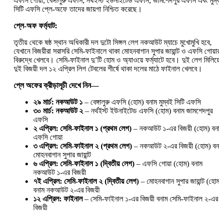
এফসি গোয়া, বেঙ্গালুরু এফসি, নর্থইস্ট ইউনাইটেড এফসি, জামশেদপুর এফসি এবং মুম্
সিটি এফসি প্লে-অফে তাদের জায়গা নিশ্চিত করেছে।
প্লে-অফ ফর্ম্যাট:
তৃতীয় থেকে ষষ্ঠ স্থান অধিকারী দল দুটো সিঙ্গল লেগ নকআউট ম্যাচে মুখোমুখি হবে,
যেখানে বিজয়ীরা সরাসরি সেমি-ফাইনালে থাকা মোহনবাগান সুপার জায়ান্ট ও এফসি গোয়া
বিরুদ্ধে খেলবে। সেমি-ফাইনাল দু’টি হোম ও অ্যাওয়ে ফর্ম্যাটে হবে। দুই লেগ মিলিয়
দুই বিজয়ী দল ১২ এপ্রিল লিগ টেবলের শীর্ষে থাকা দলের মাঠে ফাইনাল খেলবে।
প্লে অফের ক্রীড়াসূচী দেখে নিন—
২৯ মার্চ:
নকআউট ১
– বেঙ্গালুরু এফসি (হোম) বনাম মুম্বই সিটি এফসি
৩০ মার্চ:
নকআউট ২
– নর্থইস্ট ইউনাইটেড এফসি (হোম) বনাম জামশেদপুর
এফসি
২ এপ্রিল:
সেমি-ফাইনাল ১ (প্রথম লেগ)
– নকআউট ১-এর বিজয়ী (হোম) বন
এফসি গোয়া
৩ এপ্রিল:
সেমি-ফাইনাল ২ (প্রথম লেগ)
– নকআউট ২-এর বিজয়ী (হোম) বন
মোহনবাগান সুপার জায়ান্ট
৬ এপ্রিল:
সেমি-ফাইনাল ১ (দ্বিতীয় লেগ)
– এফসি গোয়া (হোম) বনাম
নকআউট ১-এর বিজয়ী
৭ই এপ্রিল:
সেমি-ফাইনাল ২ (দ্বিতীয় লেগ)
– মোহনবাগান সুপার জায়ান্ট (হো
বনাম নকআউট ২-এর বিজয়ী
১২ এপ্রিল:
ফাইনাল
– সেমি-ফাইনাল ১-এর বিজয়ী বনাম সেমি-ফাইনাল ২-এর
বিজয়ী