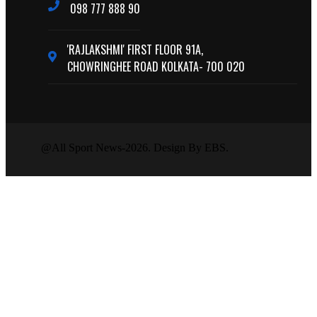
098 777 888 90
'RAJLAKSHMI' FIRST FLOOR 91A,
CHOWRINGHEE ROAD KOLKATA- 700 020
@All Sport News-2026. Design By EBS.