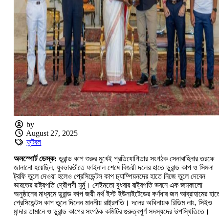
by
August 27, 2025
ফুটবল
অলস্পোর্ট ডেস্ক:‌
ডুরান্ড কাপ শুরুর মুখেই প্রতিযোগিতার সংগঠক সেনাবাহিনার তরফে
জানানো হয়েছিল, যুবভারতীতে ফাইনাল শেষে বিজয়ী দলের হাতে ডুরান্ড কাপ ও সিমলা
ট্রফি তুলে দেওয়া হলেও প্রেসিডেন্টস কাপ চ্যাম্পিয়নদের হাতে নিজে তুলে দেবেন
ভারতের রাষ্ট্রপতি দ্রৌপদী মুর্মু। সেইমতো বুধবার রাষ্ট্রপতি ভবনে এক জমকালো
অনুষ্ঠানের মাধ্যমে ডুরান্ড কাপ জয়ী নর্থ ইস্ট ইউনাইটেডের কর্ণধার জন আব্রাহামের হাত
প্রেসিডেন্টস কাপ তুলে দিলেন মাননীয় রাষ্ট্রপতি। দলের অধিনায়ক রিডিম লাং, সিইও
মান্দার তামানে ও ডুরান্ড কাপের সংগঠক কমিটির গুরুত্বপূর্ণ সদস্যদের উপস্থিতিতে।