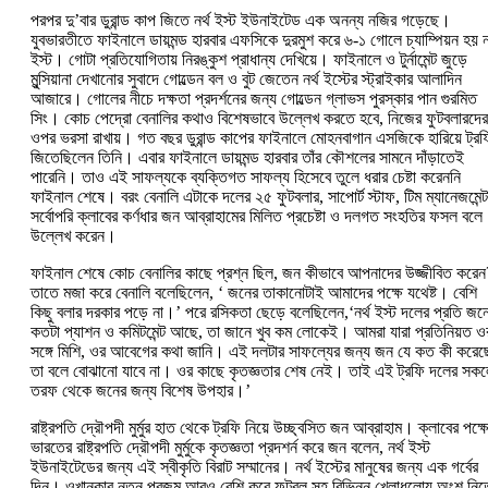
পরপর দু’‌বার ডুরান্ড কাপ জিতে নর্থ ইস্ট ইউনাইটেড এক অনন্য নজির গড়েছে।
যুবভারতীতে ফাইনালে ডায়মন্ড হারবার এফসিকে দুরমুশ করে ৬-‌১ গোলে চ্যাম্পিয়ন হয় নর
ইস্ট। গোটা প্রতিযোগিতায় নিরঙ্কুশ প্রাধান্য দেখিয়ে। ফাইনালে ও টুর্নামেন্ট জুড়ে
মুন্সিয়ানা দেখানোর সুবাদে গোল্ডেন বল ও বুট জেতেন নর্থ ইস্টের স্ট্রাইকার আলাদিন
আজারে। গোলের নীচে দক্ষতা প্রদর্শনের জন্য গোল্ডেন গ্লাভস পুরস্কার পান গুরমিত
সিং। কোচ পেদ্রো বেনালির কথাও বিশেষভাবে উল্লেখ করতে হবে, নিজের ফুটবলারদের
ওপর ভরসা রাখায়। গত বছর ডুরান্ড কাপের ফাইনালে মোহনবাগান এসজিকে হারিয়ে ট্রফ
জিতেছিলেন তিনি। এবার ফাইনালে ডায়মন্ড হারবার তাঁর কৌশলের সামনে দাঁড়াতেই
পারেনি। তাও এই সাফল্যকে ব্যক্তিগত সাফল্য হিসেবে তুলে ধরার চেষ্টা করেননি
ফাইনাল শেষে। বরং বেনালি এটাকে দলের ২৫ ফুটবলার, সাপোর্ট স্টাফ, টিম ম্যানেজমেন্ট
সর্বোপরি ক্লাবের কর্ণধার জন আব্রাহামের মিলিত প্রচেষ্টা ও দলগত সংহতির ফসল বলে
উল্লেখ করেন।
ফাইনাল শেষে কোচ বেনালির কাছে প্রশ্ন ছিল, জন কীভাবে আপনাদের উজ্জীবিত করেন?
তাতে মজা করে বেনালি বলেছিলেন, ‘‌ জনের তাকানোটাই আমাদের পক্ষে যথেষ্ট। বেশি
কিছু বলার দরকার পড়ে না।’‌ পরে রসিকতা ছেড়ে বলেছিলেন,‘নর্থ ইস্ট দলের প্রতি জন
কতটা প্যাশন ও কমিটমেন্ট আছে, তা জানে খুব কম লোকেই। আমরা যারা প্রতিনিয়ত ও
সঙ্গে মিশি, ওর আবেগের কথা জানি। এই দলটার সাফল্যের জন্য জন যে কত কী করেছ
তা বলে বোঝানো যাবে না। ওর কাছে কৃতজ্ঞতার শেষ নেই। তাই এই ট্রফি দলের সক
তরফ থেকে জনের জন্য বিশেষ উপহার।’‌
রাষ্ট্রপতি দ্রৌপদী মুর্মুর হাত থেকে ট্রফি নিয়ে উচ্ছ্বসিত জন আব্রাহাম। ক্লাবের পক্ষ
ভারতের রাষ্ট্রপতি দ্রৌপদী মুর্মুকে কৃতজ্ঞতা প্রদশর্ন করে জন বলেন, নর্থ ইস্ট
ইউনাইটেডের জন্য এই স্বীকৃতি বিরাট সম্মানের। নর্থ ইস্টের মানুষের জন্য এক গর্বের
দিন। ওখানকার নতুন প্রজন্ম আরও বেশি করে ফুটবল সহ বিভিন্ন খেলাধুলোয় অংশ নিত