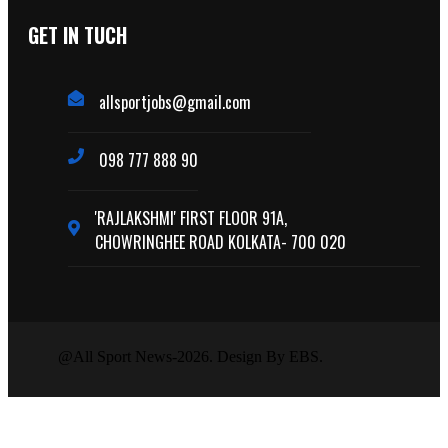
GET IN TUCH
allsportjobs@gmail.com
098 777 888 90
'RAJLAKSHMI' FIRST FLOOR 91A,
CHOWRINGHEE ROAD KOLKATA- 700 020
@All Sport News-2026. Design By EBS.