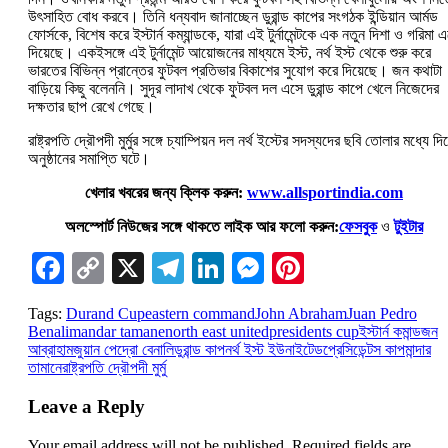
উৎসাহিত বোধ করবে। তিনি ধন্যবাদ জানাচ্ছেন ডুরান্ড কাপের সংগঠক ইন্ডিয়ান আর্মড
ফোর্সকে, বিশেষ করে ইস্টার্ন কম্যান্ডকে, যারা এই টুর্নামেন্টকে এক নতুন দিশা ও গরিমা 
দিয়েছে। একইসঙ্গে এই টুর্নামেন্ট আয়োজনের মাধ্যমে ইস্ট, নর্থ ইস্ট থেকে শুরু করে
ভারতের বিভিন্ন প্রান্তের ফুটবল প্রতিভার বিকাশের সুযোগ করে দিয়েছে। জন কথাটা
বাড়িয়ে কিছু বলেননি। সুদূর লাদাখ থেকে ফুটবল দল এসে ডুরান্ড কাপে খেলে নিজেদের
দক্ষতার ছাপ রেখে গেছে।
রাষ্ট্রপতি দ্রৌপদী মুর্মুর সঙ্গে চ্যাম্পিয়ন দল নর্থ ইস্টের সদস্যদের ছবি তোলার মধ্যে দি
অনুষ্ঠানের সমাপ্তি ঘটে।
খেলার খবরের জন্য ক্লিক করুন:
www.allsportindia.com
অলস্পোর্ট নিউজের সঙ্গে থাকতে লাইক আর ফলো করুন:
ফেসবুক
ও
টুইটার
Facebook
Copy
X
Telegram
LinkedIn
Messenger
Pinterest
Link
Tags:
Durand Cup
eastern command
John Abraham
Juan Pedro
Benali
mandar tamane
north east united
presidents cup
ইস্টার্ন কমান্ড
জন
আব্রাহাম
জুয়ান পেদ্রো বেনালি
ডুরান্ড কাপ
নর্থ ইস্ট ইউনাইটেড
প্রেসিডেন্টস কাপ
মান্দার
তামানে
রাষ্ট্রপতি দ্রৌপদী মুর্মু
Leave a Reply
Your email address will not be published.
Required fields are