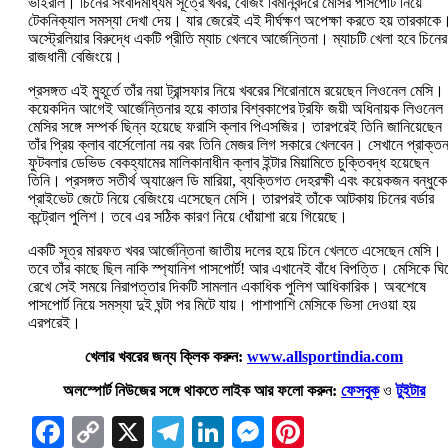
ভাইরাল। চিনের সংবাদমাধ্যম সূত্রে খবর, বেজিং বিমানবন্দরে মেসির পাসপোর্ট নিয়ে
টেকনিক্যাল সমস্যা দেখা দেয়। যার জেরেই এই দীর্ঘক্ষণ অপেক্ষা করতে হয় তারকাকে
অস্ট্রেলিয়ার বিরুদ্ধে একটি প্রীতি ম্যাচ খেলবে আর্জেন্তিনা। ম্যাচটি খেলা হবে চিনের
রাজধানী বেজিংয়ে।
প্রসঙ্গত এই মুহূর্তে তাঁর নয়া ট্রান্সফার নিয়ে খবরের শিরোনামে রয়েছেন লিওনেল মেসি।
কয়েকদিন আগেই আর্জেন্তিনার হয়ে কাতার বিশ্বকাপের ট্রফি জয়ী অধিনায়ক লিওনেল
মেসির সঙ্গে সম্পর্ক ছিন্ন হয়েছে ফরাসি ক্লাব পিএসজির। তারপরেই তিনি জানিয়েছেন
তাঁর প্রিয় ক্লাব বার্সেলোনা নয় বরং তিনি মেজর লিগ সকারে খেলবেন। সেখানে প্রাক্ত
ফুটবলার ডেভিড বেকহ্যামের মালিকানাধীন ক্লাব ইন্টার মিয়ামিতে চুক্তিবদ্ধ হয়েছেন
তিনি। প্রসঙ্গত সতীর্থ অ্যাঞ্জেল ডি মারিয়া, ব্যক্তিগত দেহরক্ষী এবং কয়েকজন বন্ধুকে
প্রাইভেট জেটে নিয়ে বেজিংয়ে এসেছেন মেসি। তারপরই তাঁকে আটকায় চিনের বর্ডার
কন্ট্রোল পুলিশ। তবে এর সঠিক কারণ নিয়ে ধোঁয়াশা রয়ে গিয়েছে।
একটি সূত্র মারফত খবর আর্জেন্তিনা জাতীয় দলের হয়ে চিনে খেলতে এসেছেন মেসি।
তবে তাঁর কাছে ছিল নাকি স্প্যানিশ পাসপোর্ট! আর এখানেই বাঁধে বিপত্তি। মেসিকে ঘি
রেখে সেই সময়ে নিরাপত্তার দিকটি সামলান একাধিক পুলিশ আধিকারিক। অবশেষে
পাসপোর্ট নিয়ে সমস্যা দুই ঘন্টা পর মিটে যায়। পাশাপাশি মেসিকে ভিসা দেওয়া হয়
এরপরেই।
খেলার খবরের জন্য ক্লিক করুন:
www.allsportindia.com
অলস্পোর্ট নিউজের সঙ্গে থাকতে লাইক আর ফলো করুন:
ফেসবুক
ও
টুইটার
Facebook
Copy
X
Telegram
LinkedIn
Messenger
Pinterest