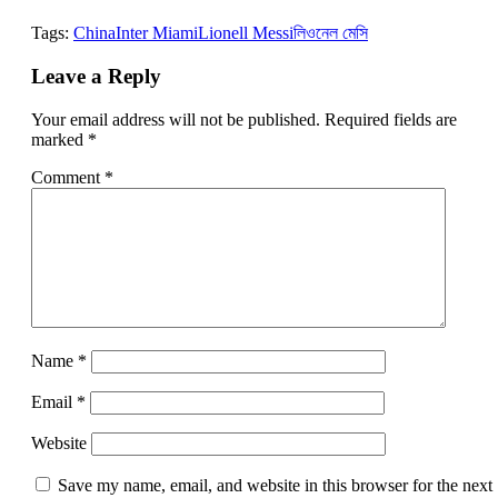
Link
Tags:
China
Inter Miami
Lionell Messi
লিওনেল মেসি
Leave a Reply
Your email address will not be published.
Required fields are
marked
*
Comment
*
Name
*
Email
*
Website
Save my name, email, and website in this browser for the next